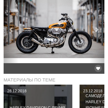
Предыдущий
След
МАТЕРИАЛЫ ПО ТЕМЕ
28.12.2018
23.12.2018
САМОДЕЛЬ
HARLEY DA
HARLEY DAVIDSON С ДВУМЯ
IRONHEAD