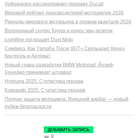
Volkswagen рассматривает продажу Ducati
Мировой рейтинг производителей мотоциклов 2026
Рекорды мирового моторынка в первом квартале 2026
Водородный скутер Toyota и конец эры розеток
LiveWire поглощает Dust Moto
Симбиоз. Как Yamaha Tracer 9GT+ Связывает Круиз-
Контроль и Автомат
Новый глава разработки BMW Motorrad. Йозеф
Хонедер принимает штурвал
Hyosung 2025. Статистика продаж
Kawasaki 2025. Статистика продаж
Полная защита мотоцикла: Внешний аирбаг — новый
рубеж безопасности
ДОБАВИТЬ ЗАПИСЬ