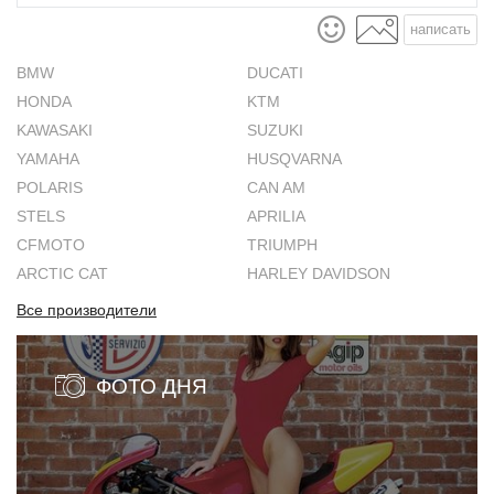
написать
BMW
DUCATI
HONDA
KTM
KAWASAKI
SUZUKI
YAMAHA
HUSQVARNA
POLARIS
CAN AM
STELS
APRILIA
CFMOTO
TRIUMPH
ARCTIC CAT
HARLEY DAVIDSON
Все производители
ФОТО ДНЯ