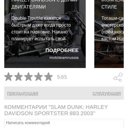
ДВИГАТЕЛЯМИ
СТИЛЕ
Double Trouble кажется
Тогаши-сан 
быстрым даже когда просто
мастерской 
стоит на парковке. Накано
(произноситс
планирует испытать свой
кастом Harl
новый мотоцикл в реальных
Sportster 19
ПОДРОБНЕЕ
условиях в ближайшие
звездой пос
mototeamrussia
месяцы.
Йокогаме.
5.0/1
предыдущая
следующая
КОММЕНТАРИИ "SLAM DUNK: HARLEY
DAVIDSON SPORTSTER 883 2003"