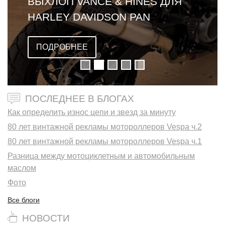
ВЫХЛОП VANCE & HINES ДЛЯ
HARLEY DAVIDSON PAN
AMERICA
ПОДРОБНЕЕ
ПОСЛЕДНЕЕ В БЛОГАХ
Как определить износ цепи и звезд за минуту
80 лет винтажной рекламы мотороллеров Vespa ч.2
80 лет винтажной рекламы мотороллеров Vespa ч.1
Разница между мотоциклетным и автомобильным
маслом
Фото
Все блоги
НОВОСТИ