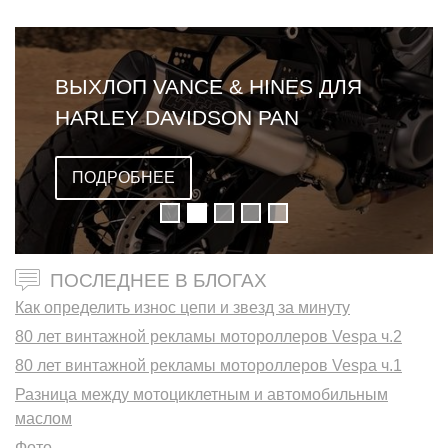
ВЫХЛОП VANCE & HINES ДЛЯ
HARLEY DAVIDSON PAN
AMERICA
ПОДРОБНЕЕ
ПОСЛЕДНЕЕ В БЛОГАХ
Как определить износ цепи и звезд за минуту
80 лет винтажной рекламы мотороллеров Vespa ч.2
80 лет винтажной рекламы мотороллеров Vespa ч.1
Разница между мотоциклетным и автомобильным
маслом
Фото