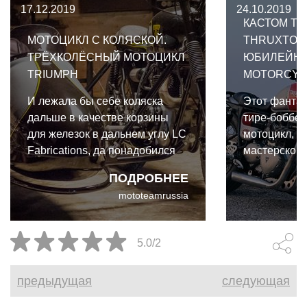
17.12.2019
24.10.2019
КАСТОМ TR
МОТОЦИКЛ С КОЛЯСКОЙ.
THRUXTON 9
ТРЁХКОЛЁСНЫЙ МОТОЦИКЛ
ЮБИЛЕЙНЫ
TRIUMPH
MOTORCYC
И лежала бы себе коляска
Этот фантас
дальше в качестве корзины
тире-боббер
для железок в дальнем углу LC
мотоцикл, в
Fabrications, да понадобился
мастерской T
Джереми транспорт для
Названный 
ПОДРОБНЕЕ
перевозки запчастей. О том как
проект осно
mototeamrussia
появился мотоцикл Triumph с
Triumph Thr
коляской в кастом мастерской
года. Он был
LC Fabrications.
клиента с М
5.0/2
предыдущая
следующая