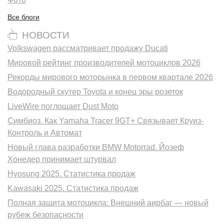
Все блоги
НОВОСТИ
Volkswagen рассматривает продажу Ducati
Мировой рейтинг производителей мотоциклов 2026
Рекорды мирового моторынка в первом квартале 2026
Водородный скутер Toyota и конец эры розеток
LiveWire поглощает Dust Moto
Симбиоз. Как Yamaha Tracer 9GT+ Связывает Круиз-
Контроль и Автомат
Новый глава разработки BMW Motorrad. Йозеф
Хонедер принимает штурвал
Hyosung 2025. Статистика продаж
Kawasaki 2025. Статистика продаж
Полная защита мотоцикла: Внешний аирбаг — новый
рубеж безопасности