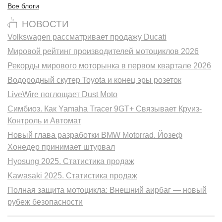
Все блоги
НОВОСТИ
Volkswagen рассматривает продажу Ducati
Мировой рейтинг производителей мотоциклов 2026
Рекорды мирового моторынка в первом квартале 2026
Водородный скутер Toyota и конец эры розеток
LiveWire поглощает Dust Moto
Симбиоз. Как Yamaha Tracer 9GT+ Связывает Круиз-
Контроль и Автомат
Новый глава разработки BMW Motorrad. Йозеф
Хонедер принимает штурвал
Hyosung 2025. Статистика продаж
Kawasaki 2025. Статистика продаж
Полная защита мотоцикла: Внешний аирбаг — новый
рубеж безопасности