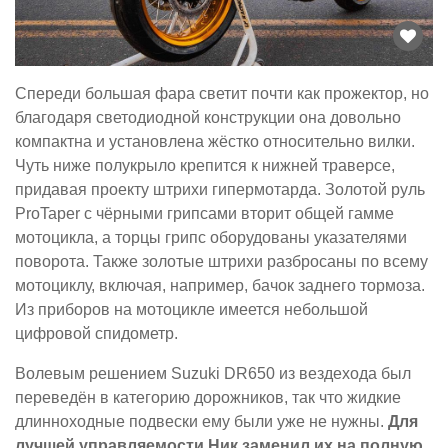
Спереди большая фара светит почти как прожектор, но
благодаря светодиодной конструкции она довольно
компактна и установлена жёстко относительно вилки.
Чуть ниже полукрыло крепится к нижней траверсе,
придавая проекту штрихи гипермотарда. Золотой руль
ProTaper с чёрными грипсами вторит общей гамме
мотоцикла, а торцы грипс оборудованы указателями
поворота. Также золотые штрихи разбросаны по всему
мотоциклу, включая, например, бачок заднего тормоза.
Из приборов на мотоцикле имеется небольшой
цифровой спидометр.
Волевым решением Suzuki DR650 из вездехода был
переведён в категорию дорожников, так что жидкие
длинноходные подвески ему были уже не нужны.
Для
лучшей управляемости Ник заменил их на полную