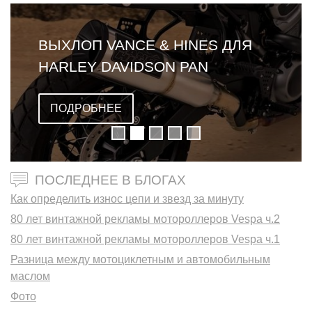
ВЫХЛОП VANCE & HINES ДЛЯ
HARLEY DAVIDSON PAN
AMERICA
ПОДРОБНЕЕ
ПОСЛЕДНЕЕ В БЛОГАХ
Как определить износ цепи и звезд за минуту
80 лет винтажной рекламы мотороллеров Vespa ч.2
80 лет винтажной рекламы мотороллеров Vespa ч.1
Разница между мотоциклетным и автомобильным
маслом
Фото