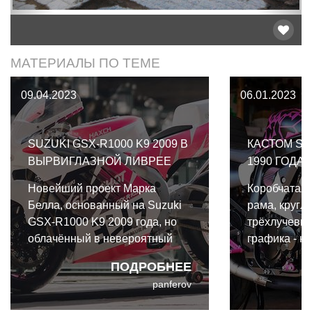
МАТЕРИАЛЫ ПО ТЕМЕ
09.04.2023
06.01.2023
SUZUKI GSX-R1000 K9 2009 В
КАСТОМ SU
ВЫРВИГЛАЗНОЙ ЛИВРЕЕ
1990 ГОДА
Новейший проект Марка
Коробчатая
Белла, основанный на Suzuki
рама, кругл
GSX-R1000 K9 2009 года, но
трёхлучевые
облачённый в невероятный
графика - ни
ретро-дизайн с новой
олицетворяет
ПОДРОБНЕЕ
облицовкой и вырвиглазной
Suzuki GSX
panferov
ливреей.
модельного 
проект Rad R