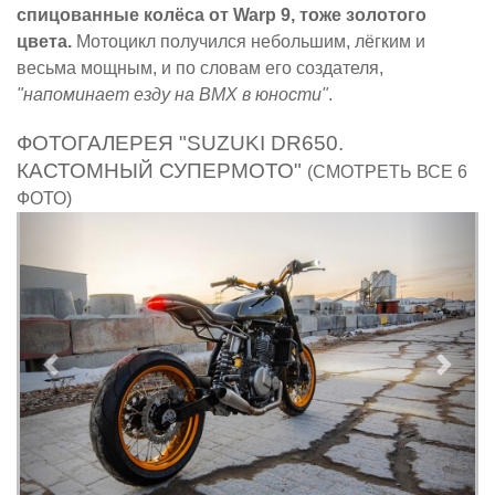
спицованные колёса от Warp 9, тоже золотого
цвета.
Мотоцикл получился небольшим, лёгким и
весьма мощным, и по словам его создателя,
"напоминает езду на BMX в юности"
.
ФОТОГАЛЕРЕЯ "SUZUKI DR650.
КАСТОМНЫЙ СУПЕРМОТО"
(СМОТРЕТЬ ВСЕ 6
ФОТО)
Предыдущий
След