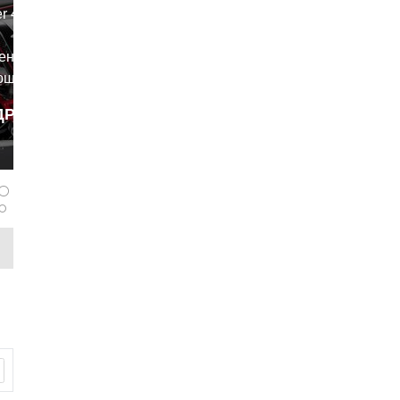
er 400
женерными
ющимися
ию, но с
ДРОБНЕЕ
тетикой.
zarubin