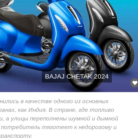
BAJAJ CHETAK 2024
ились в качестве одного из основных
анах, как Индия. В стране, где топливо
и, а улицы переполнены шумной и дымной
о потребитель тяготеет к недорогому и
ранспорту.