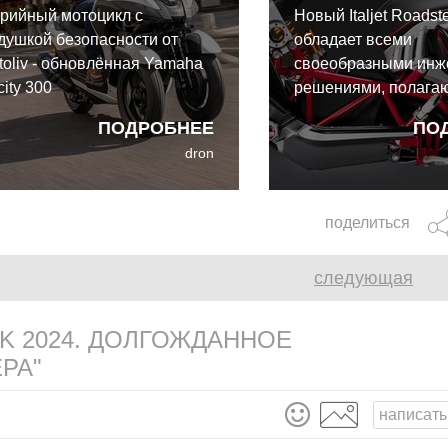
рийный мотоцикл с
Новый Italjet Roadst
душкой безопасности от
обладает всеми
toliv - обновлённая Yamaha
своеобразными ин
city 300
решениями, полага
ему по происхожден
ПОДРОБНЕЕ
ПО
совершенно иной эс
dron
поделиться
следующая
K 2024. ДОЛГОЖДАННОЕ
РА"
написать