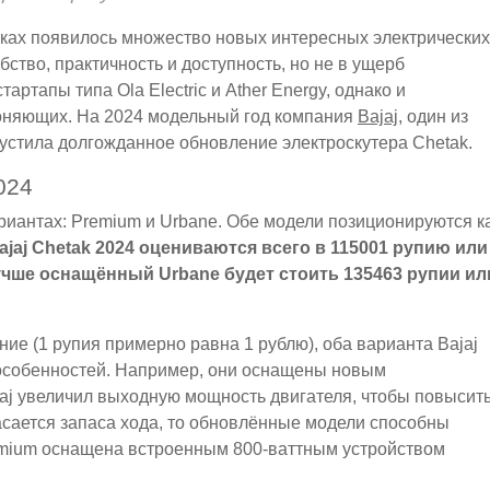
ках появилось множество новых интересных электрических
бство, практичность и доступность, но не в ущерб
артапы типа Ola Electric и Ather Energy, однако и
гоняющих. На 2024 модельный год компания
Bajaj
, один из
стила долгожданное обновление электроскутера Chetak.
024
вариантах: Premium и Urbane. Обе модели позиционируются к
jaj Chetak 2024 оцениваются всего в 115001 рупию или
лучше оснащённый Urbane будет стоить 135463 рупии ил
е (1 рупия примерно равна 1 рублю), оба варианта Bajaj
 особенностей. Например, они оснащены новым
aj увеличил выходную мощность двигателя, чтобы повысит
касается запаса хода, то обновлённые модели способны
remium оснащена встроенным 800-ваттным устройством