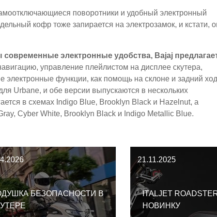
- самоотключающиеся поворотники и удобный электронный
ельный кофр тоже запирается на электрозамок, и кстати, о
ы современные электронные удобства, Bajaj предлагае
авигацию, управление плейлистом на дисплее скутера,
 электронные функции, как помощь на склоне и задний ход
 для Urbane, и обе версии выпускаются в нескольких
тся в схемах Indigo Blue, Brooklyn Black и Hazelnut, а
ay, Cyber White, Brooklyn Black и Indigo Metallic Blue.
04.2026
21.11.2025
ОДУШКА БЕЗОПАСНОСТИ В
ITALJET ROADSTER
КУТЕРЕ
НОВИНКУ