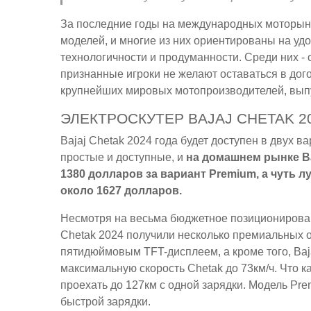
За последние годы на международных моторын
моделей, и многие из них ориентированы на удо
технологичности и продуманности. Среди них - ст
признанные игроки не желают оставаться в до
крупнейших мировых мотопроизводителей, выпу
ЭЛЕКТРОСКУТЕР BAJAJ CHETAK 2
Bajaj Chetak 2024 года будет доступен в двух 
простые и доступные, и
на домашнем рынке Ba
1380 долларов за вариант Premium, а чуть 
около 1627 долларов.
Несмотря на весьма бюджетное позиционировани
Chetak 2024 получили несколько премиальных
пятидюймовым TFT-дисплеем, а кроме того, Baj
максимальную скорость Chetak до 73км/ч. Что 
проехать до 127км с одной зарядки. Модель P
быстрой зарядки.