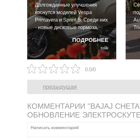
Долгожданные улучшения
Се
коснутся моделей Vespa
по
Primavera и Sprint S. Среди них
Au
- новые дисковые тормоза,
Tri
полностью цифровая
ПОДРОБНЕЕ
приборная панель,
tolik
бесключевой запуск и даже
новые элементы дизайна.
0.0/0
предыдущая
КОММЕНТАРИИ "BAJAJ CHETA
ОБНОВЛЕНИЕ ЭЛЕКТРОСКУТЕ