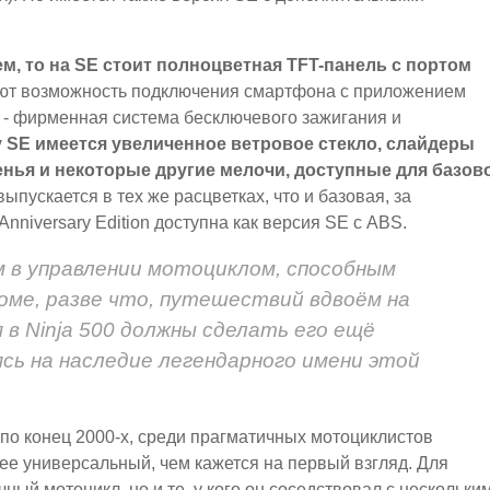
м, то на SE стоит полноцветная TFT-панель с портом
ют возможность подключения смартфона с приложением
- фирменная система бесключевого зажигания и
 SE имеется увеличенное ветровое стекло, слайдеры
енья и некоторые другие мелочи, доступные для базов
ыпускается в тех же расцветках, что и базовая, за
nniversary Edition доступна как версия SE с ABS.
м в управлении мотоциклом, способным
роме, разве что, путешествий вдвоём на
 в Ninja 500 должны сделать его ещё
сь на наследие легендарного имени этой
 по конец 2000-х, среди прагматичных мотоциклистов
лее универсальный, чем кажется на первый взгляд. Для
ный мотоцикл, но и те, у кого он соседствовал с нескольки