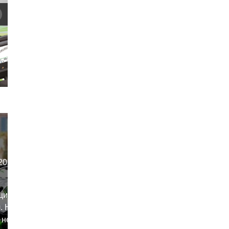
2025
щий
. Не
 не