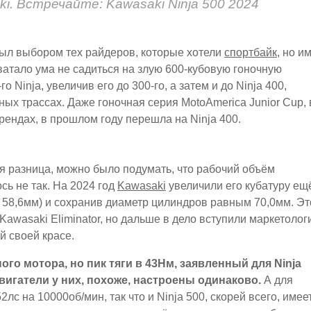
i. Встречайте: Kawasaki Ninja 500 2024
был выбором тех райдеров, которые хотели
спортбайк
, но и
хватало ума не садиться на злую 600-кубовую гоночную
Ninja, увеличив его до 300-го, а затем и до Ninja 400,
ных трассах. Даже гоночная серия MotoAmerica Junior Cup, 
рендах, в прошлом году перешла на Ninja 400.
ая разница, можно было подумать, что рабочий объём
сь не так. На 2024 год
Kawasaki
увеличили его кубатуру ещ
о 58,6мм) и сохранив диаметр цилиндров равным 70,0мм. Эт
 Kawasaki Eliminator, но дальше в дело вступили маркетолог
ей своей красе.
го мотора, но пик тяги в 43Нм, заявленный для Ninja
о двигатели у них, похоже, настроены одинаково.
А для
2лс на 10000об/мин, так что и Ninja 500, скорей всего, имее