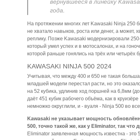
вернувшееся в линейку Kawasak
года.
На протяжении многих лет Kawasaki Ninja 250 
не хватало навыков, роста или денег, а может, 
реплику. Позже Kawasaki модернизировали 250-го 
который умел успех и в мотосалонах, и на гоноч
которой раньше гонялись на трёх или четырёх б
KAWASAKI NINJA 500 2024
Учитывая, что между 400 и 650 не такая больш
младшей модели перестал расти, но это оказало
на 52 кубика, удлинив ход поршней на 6,8мм (д
даёт 451 кубик рабочего объёма, как в круизёре
немножко округлили, и - вуаля - Ninja 500 во вс
Kawasaki не указывает мощность обновлённо
500, точно такой же, как у Eliminator, так чт
Eliminator заявленная мощность известна - это 5