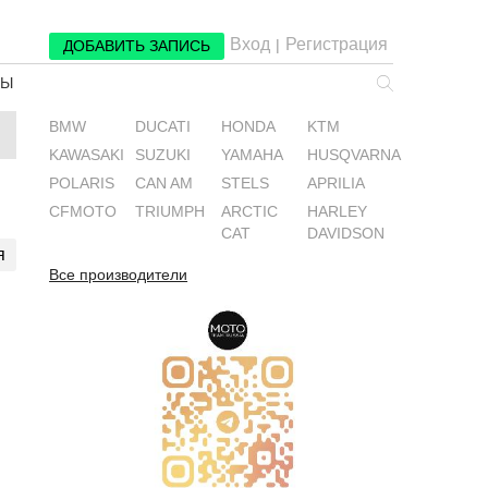
Вход
Регистрация
|
ДОБАВИТЬ ЗАПИСЬ
РЫ
BMW
DUCATI
HONDA
KTM
KAWASAKI
SUZUKI
YAMAHA
HUSQVARNA
POLARIS
CAN AM
STELS
APRILIA
CFMOTO
TRIUMPH
ARCTIC
HARLEY
CAT
DAVIDSON
я
Все производители