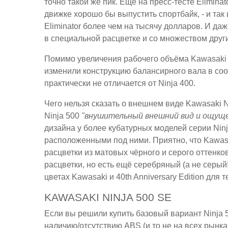
точно такой же пик. Ещё на пресс-тесте Elimina
движке хорошо бы выпустить спортбайк, - и так
Eliminator более чем на тысячу долларов. И даже
в специальной расцветке и со множеством други
Помимо увеличения рабочего объёма Kawasaki
изменили конструкцию балансирного вала в соот
практически не отличается от Ninja 400.
Чего нельзя сказать о внешнем виде Kawasaki N
Ninja 500
"внушительный внешний вид и ощущ
дизайна у более кубатурных моделей серии Ni
расположенными под ними. Приятно, что Kawas
расцветки из матовых чёрного и серого оттенко
расцветки, но есть ещё серебряный (а не серый!
цветах Kawasaki и 40th Anniversary Edition для 
KAWASAKI NINJA 500 SE
Если вы решили купить базовый вариант Ninja 5
наличию/отсутствию ABS (и то не на всех рынк