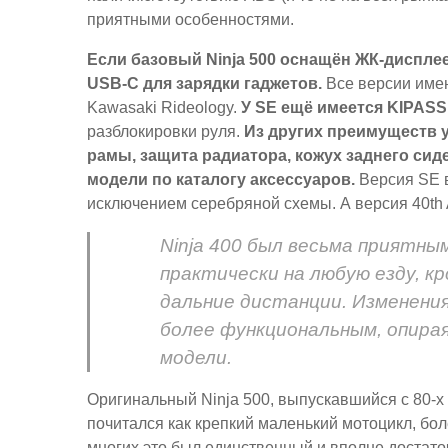
приятными особенностями.
Если базовый Ninja 500 оснащён ЖК-дисплее
USB-C для зарядки гаджетов.
Все версии име
Kawasaki Rideology.
У SE ещё имеется KIPASS
разблокировки руля.
Из других преимуществ у
рамы, защита радиатора, кожух заднего сид
модели по каталогу аксессуаров.
Версия SE в
исключением серебряной схемы. А версия 40th A
Ninja 400 был весьма приятны
практически на любую езду, к
дальние дистанции. Изменения
более функциональным, опирая
модели.
Оригинальный Ninja 500, выпускавшийся с 80-х
почитался как крепкий маленький мотоцикл, бо
многих это был единственный и вполне достаточ