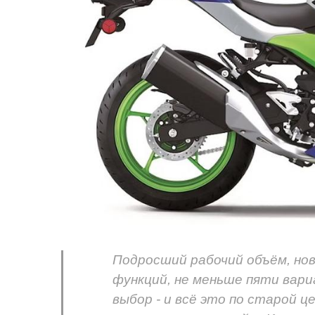
Подросший рабочий объём, нов
функций, не меньше пяти вари
выбор - и всё это по старой ц