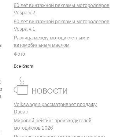
80 лет винтажной рекламы мотороллеров
Vespa ч.2
80 лет винтажной рекламы мотороллеров
м
Vespa ч.1
Разница между мотоциклетным и
в
автомобильным маслом
Фото
Все блоги
ё
о
НОВОСТИ
и,
Volkswagen рассматривает продажу
Ducati
Мировой рейтинг производителей
мотоциклов 2026
т
Рекорды мирового моторынка в первом