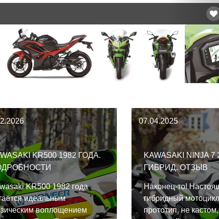
02.2026
07.04.2025
WASAKI KR500 1982 ГОДА.
KAWASAKI NINJA 7 
ОДРОБНОСТИ
ГИБРИД. ОТЗЫВ
wasaki KR500 1982 года
Наконец-то! Настоя
таётся идеальным
гибридный мотоцикл
зическим воплощением
прототип, не кастом,