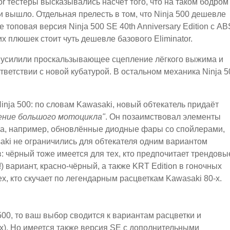
tor тестеры высказывались насчёт того, что на таком бодром
 и вышло. Отдельная прелесть в том, что Ninja 500 дешевле
 топовая версия Ninja 500 SE 40th Anniversary Edition с AB
х плюшек стоит чуть дешевле базового Eliminator.
 усилили проскальзывающее сцепление лёгкого выжима и
ветствии с новой кубатурой. В остальном механика Ninja 5
inja 500: по словам Kawasaki, новый обтекатель придаёт
ение большого мотоцикла"
. Он позаимствовал элементы
nja, например, обновлённые диодные фары со спойлерами,
aki не ограничились для обтекателя одним вариантом
в: чёрный тоже имеется для тех, кто предпочитает трендовы
) вариант, красно-чёрный, а также KRT Edition в гоночных
тех, кто скучает по легендарным расцветкам Kawasaki 80-х.
00, то ваш выбор сводится к вариантам расцветки и
ах). Но имеется также версия SE с дополнительными