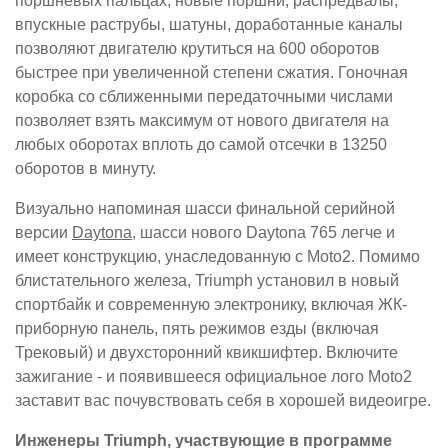
поршневых пальцах, новые поршни, распредвалы,
впускные раструбы, шатуны, доработанные каналы
позволяют двигателю крутиться на 600 оборотов
быстрее при увеличенной степени сжатия. Гоночная
коробка со сближенными передаточными числами
позволяет взять максимум от нового двигателя на
любых оборотах вплоть до самой отсечки в 13250
оборотов в минуту.
Визуально напоминая шасси финальной серийной
версии
Daytona
, шасси нового Daytona 765 легче и
имеет конструкцию, унаследованную с Moto2. Помимо
блистательного железа, Triumph установил в новый
спортбайк и современную электронику, включая ЖК-
приборную панель, пять режимов езды (включая
Трековый) и двухсторонний квикшифтер. Включите
зажигание - и появившееся официальное лого Moto2
заставит вас почувствовать себя в хорошей видеоигре.
Инженеры Triumph, участвующие в программе