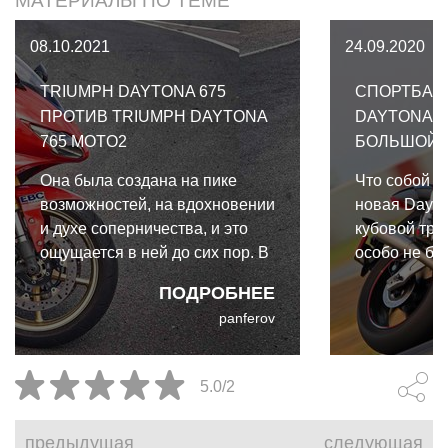
МАТЕРИАЛЫ ПО ТЕМЕ
08.10.2021
24.09.2020
TRIUMPH DAYTONA 675
СПОРТБАЙ
ПРОТИВ TRIUMPH DAYTONA
DAYTONA MO
765 MOTO2
БОЛЬШОЙ 
Она была создана на пике
Что собой б
возможностей, на вдохновении
новая Dayto
и духе соперничества, и это
кубовой тро
ощущается в ней до сих пор. В
особо не был
новой версии ощущается
поводу связ
ПОДРОБНЕЕ
желание угодить всем и
рама, маят
panferov
каждому, сделать хороший
тормоза? П
мотоцикл для дорог, трека и
электроник
загородных трасс. Встречайте
большое тес
5.0/2
Triumph Daytona 675 против
Daytona Mot
Triumph Daytona 765 Moto2
предыдущая
следующая