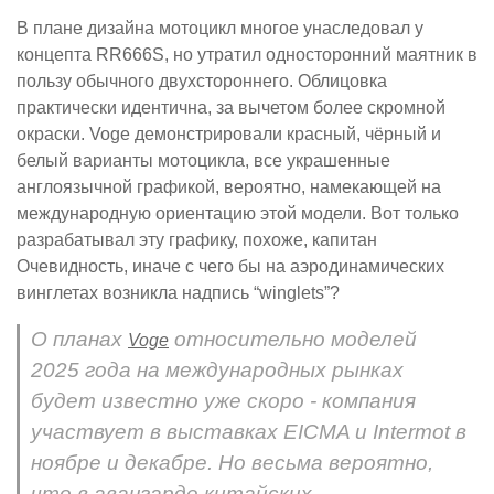
В плане дизайна мотоцикл многое унаследовал у
концепта RR666S, но утратил односторонний маятник в
пользу обычного двухстороннего. Облицовка
практически идентична, за вычетом более скромной
окраски. Voge демонстрировали красный, чёрный и
белый варианты мотоцикла, все украшенные
англоязычной графикой, вероятно, намекающей на
международную ориентацию этой модели. Вот только
разрабатывал эту графику, похоже, капитан
Очевидность, иначе с чего бы на аэродинамических
винглетах возникла надпись “winglets”?
О планах
относительно моделей
Voge
2025 года на международных рынках
будет известно уже скоро - компания
участвует в выставках EICMA и Intermot в
ноябре и декабре. Но весьма вероятно,
что в авангарде китайских