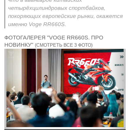
четырёхцилиндровых спортбайков,
покоряющих европейские рынки, окажется
именно Voge RR660S.
ФОТОГАЛЕРЕЯ "VOGE RR660S. ПРО
НОВИНКУ"
(СМОТРЕТЬ ВСЕ 3 ФОТО)
Предыдущий
След