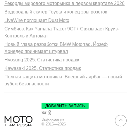
Рекорды мирового моторынка в первом квартале 2026
Водородный скутер Toyota и конец эры розеток
LiveWire поглощает Dust Moto
Симбиоз. Как Yamaha Tracer 9GT+ Связывает Круиз-
Контроль и Автомат
Новый глава разработки BMW Motorrad. Йозеф
Хонедер принимает штурвал
Hyosung 2025. Статистика продаж
Kawasaki 2025. Статистика продаж
Полная защита мотоцикла: Внешний аирбаг — новый
рубеж безопасности
ДОБАВИТЬ ЗАПИСЬ
Информация
© 2015—2026