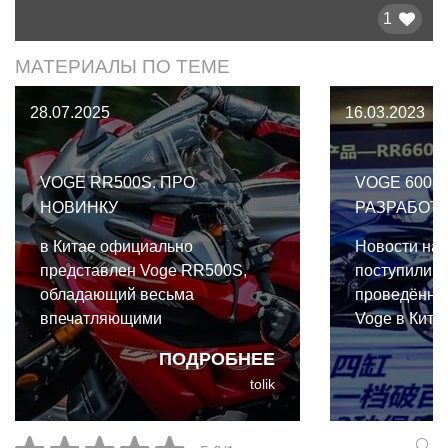
1
МАТЕРИАЛЫ ПО ТЕМЕ
28.07.2025
16.03.2023
VOGE RR500S. ПРО
VOGE 600 
НОВИНКУ
РАЗРАБОТ
в Китае официально
Новости на 
представлен Voge RR500S,
поступили п
обладающий весьма
проведённо
впечатляющими
Voge в Китае
характеристиками по меркам
презентаци
ПОДРОБНЕЕ
высококонкурентного рынка
некоторые 
tolik
четырёхцилиндровых
подробности
мотоциклов объёмом до
500куб.см.