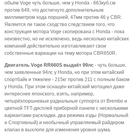
объём Voge чуть больше, чем у Honda - 663куб.см
против 649, что достигнуто дополнительным
миллиметром хода поршней, 47мм против 46 у CBR.
Является ли такое сходство следствием того, что
конструкция мотора Voge скопирована с Honda - пока
неизвестно, но не исключено, ведь несколько китайских
компаний действительно изготавливают свои
собственные вариации на тему мотора CBR650R.
Двигатель Voge RR660S выдаёт 99лс
- чуть больше,
чем заявленные 94лс у Honda, но при этом китайский
спортбайк и тяжелее - 215кг против 211 с полным баком
у Honda. При этом оснащён китайский мотоцикл даже
интереснее японского, взять, например,
четырёхпоршневые радиальные суппорта от Brembo и
цветной TFT-дисплей приборной панели с несколькими
вариантами раскладки, два режима езды (Нормальный
и Спортивный) и необычный управляемый райдером
клапан в выхлопе для изменения уровня шума.