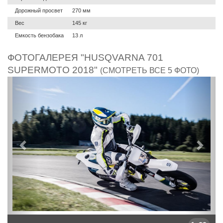
Дорожный просвет
270 мм
Вес
145 кг
Емкость бензобака
13 л
ФОТОГАЛЕРЕЯ "HUSQVARNA 701
SUPERMOTO 2018"
(СМОТРЕТЬ ВСЕ 5 ФОТО)
Предыдущий
След