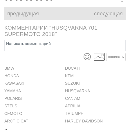
крепление номера, а в версии
от класса S
2021 года омологирован под
предыдущая
следующая
требования Euro 5.
КОММЕНТАРИИ "HUSQVARNA 701
SUPERMOTO 2018"
написать
BMW
DUCATI
HONDA
KTM
KAWASAKI
SUZUKI
YAMAHA
HUSQVARNA
POLARIS
CAN AM
STELS
APRILIA
CFMOTO
TRIUMPH
ARCTIC CAT
HARLEY DAVIDSON