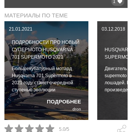
1
МАТЕРИАЛЫ ПО ТЕМЕ
21.01.2021
03.12.2018
ПОДРОБНОСТИ ПРО НОВЫЙ
СУПЕРМОТО HUSQVARNA
HUSQVARNA
701 SUPERMOTO 2021
SUPERMOTO
Большекубатурный мотард
Двигатель H
Husqvarna 701 Supermoto в
supermoto и
2021 году станет очередной
лошадей. Ег
ступенью эволюции
произведени
предыдущей версии. Мотоцикл
Передовой 
ПОДРОБНЕЕ
по-прежнему полностью
управляет р
dron
оснащён для езды по дорогам,
дроссельной 
имеет положенную для дорог
снаряжённо
светотехнику, зеркала,
позволяют 
5.0/5