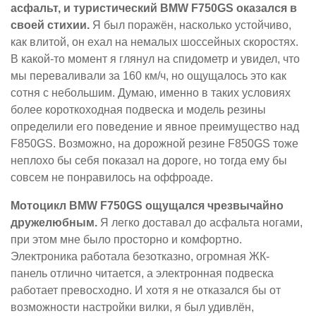
асфальт, и туристический BMW F750GS оказался в
своей стихии.
Я был поражён, насколько устойчиво,
как влитой, он ехал на немалых шоссейных скоростях.
В какой-то момент я глянул на спидометр и увидел, что
мы переваливали за 160 км/ч, но ощущалось это как
сотня с небольшим. Думаю, именно в таких условиях
более короткоходная подвеска и модель резины
определили его поведение и явное преимущество над
F850GS. Возможно, на дорожной резине F850GS тоже
неплохо бы себя показал на дороге, но тогда ему бы
совсем не понравилось на оффроаде.
Мотоцикл BMW F750GS ощущался чрезвычайно
дружелюбным.
Я легко доставал до асфальта ногами,
при этом мне было просторно и комфортно.
Электроника работала безотказно, огромная ЖК-
панель отлично читается, а электронная подвеска
работает превосходно. И хотя я не отказался бы от
возможности настройки вилки, я был удивлён,