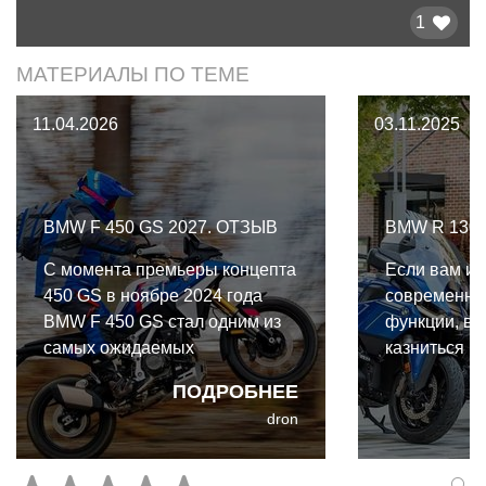
1
МАТЕРИАЛЫ ПО ТЕМЕ
11.04.2026
03.11.2025
BMW F 450 GS 2027. ОТЗЫВ
BMW R 1300
С момента премьеры концепта
Если вам и
450 GS в ноябре 2024 года
современны
BMW F 450 GS стал одним из
функции, вы
самых ожидаемых
казниться и
приключенческих мотоциклов.
дальняки, т
ПОДРОБНЕЕ
И вот наконец-то на нем
2026 лучший
dron
прокатились. Стоило ли ждать?
RT, зареко
Прямо сейчас лучшее время,
идеальным 
чтобы присмотреться к легкому
комфорта, д