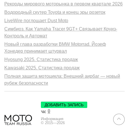
Рекорды мирового моторынка в первом квартале 2026
Водородный скутер Toyota и конец эры розеток
LiveWire поглощает Dust Moto
Симбиоз. Как Yamaha Tracer 9GT+ Связывает Круиз-
Контроль и Автомат
Новый глава разработки BMW Motorrad. Йозеф
Хонедер принимает штурвал
Hyosung 2025. Статистика продаж
Kawasaki 2025. Статистика продаж
Полная защита мотоцикла: Внешний аирбаг — новый
рубеж безопасности
ДОБАВИТЬ ЗАПИСЬ
Информация
© 2015—2026