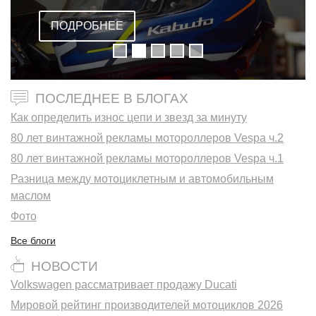
ОМОЛОГАЦИЕЙ FIM
ПОДРОБНЕЕ
ПОСЛЕДНЕЕ В БЛОГАХ
Как определить износ цепи и звезд за минуту
80 лет винтажной рекламы мотороллеров Vespa ч.2
80 лет винтажной рекламы мотороллеров Vespa ч.1
Разница между мотоциклетным и автомобильным
маслом
Фото
Все блоги
НОВОСТИ
Volkswagen рассматривает продажу Ducati
Мировой рейтинг производителей мотоциклов 2026