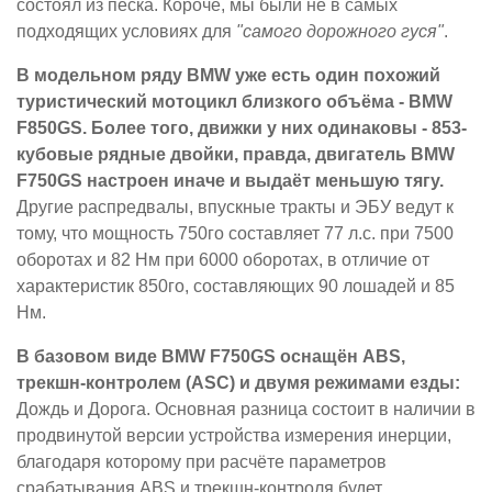
состоял из песка. Короче, мы были не в самых
подходящих условиях для
"самого дорожного гуся"
.
В модельном ряду BMW уже есть один похожий
туристический мотоцикл близкого объёма - BMW
F850GS. Более того, движки у них одинаковы - 853-
кубовые рядные двойки, правда, двигатель BMW
F750GS настроен иначе и выдаёт меньшую тягу.
Другие распредвалы, впускные тракты и ЭБУ ведут к
тому, что мощность 750го составляет 77 л.с. при 7500
оборотах и 82 Нм при 6000 оборотах, в отличие от
характеристик 850го, составляющих 90 лошадей и 85
Нм.
В базовом виде BMW F750GS оснащён ABS,
трекшн-контролем (ASC) и двумя режимами езды:
Дождь и Дорога. Основная разница состоит в наличии в
продвинутой версии устройства измерения инерции,
благодаря которому при расчёте параметров
срабатывания ABS и трекшн-контроля будет