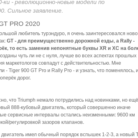
0-ки - революционно-новые модели по
0. Сильное заявление.
GT PRO 2020
большой любитель турэндуро, я очень заинтересовался ново
ак:
GT - для преимущественно дорожной езды, а Rally -
рёк, то есть заменив непонятные буквы XR и XС на бол
озданы чуть ли не с нуля, лучше во всех аспектах прошлых
ения маркетологов совпадут с действительностью. Мне
 Tiger 900 GT Pro и Rally Pro - и узнать, что поменялось, 
поперёк дорог.
но, что Triumph немало потрудились над новинками, но ещ
вый 888-кубовый двигатель, который совершенно иначе
овные сервисные интервалы остались неизменными: 9600 км
кой/регулировкой зазоров клапанов.
двигатель имел обычный порядок вспышек 1-2-3, а новый Т