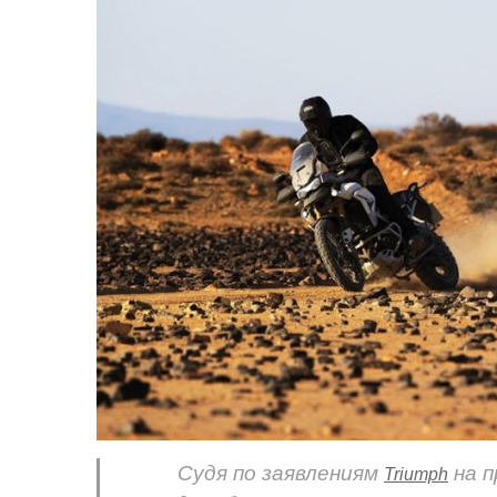
Судя по заявлениям
на п
Triumph