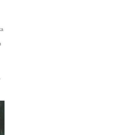
ка
в
.