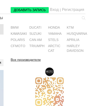
Вход
Регистрация
|
ДОБАВИТЬ ЗАПИСЬ
РЫ
BMW
DUCATI
HONDA
KTM
KAWASAKI
SUZUKI
YAMAHA
HUSQVARNA
POLARIS
CAN AM
STELS
APRILIA
CFMOTO
TRIUMPH
ARCTIC
HARLEY
CAT
DAVIDSON
Все производители
и