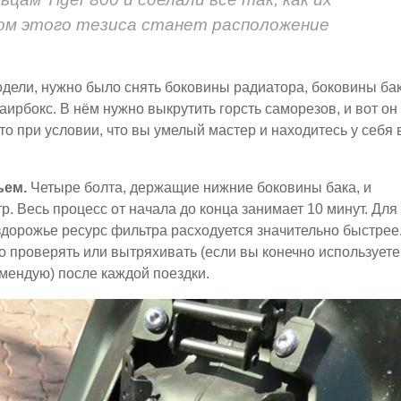
цом этого тезиса станет расположение
дели, нужно было снять боковины радиатора, боковины ба
аирбокс. В нём нужно выкрутить горсть саморезов, и вот он
то при условии, что вы умелый мастер и находитесь у себя 
ьем.
Четыре болта, держащие нижние боковины бака, и
. Весь процесс от начала до конца занимает 10 минут. Для
ездорожье ресурс фильтра расходуется значительно быстрее
о проверять или вытряхивать (если вы конечно используете
омендую) после каждой поездки.