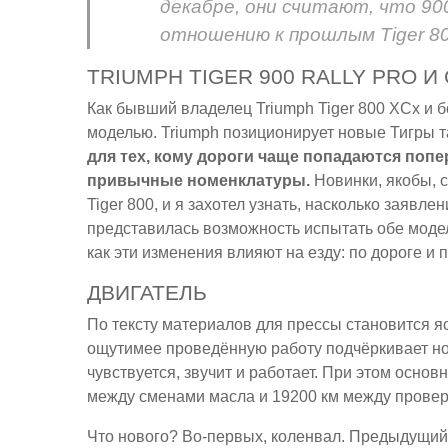
декабре, они считают, что 90
отношению к прошлым Tiger 80
TRIUMPH TIGER 900 RALLY PRO И 
Как бывший владелец Triumph Tiger 800 XCx и 
моделью. Triumph позиционирует новые Тигры т
для тех, кому дороги чаще попадаются попе
привычные номенклатуры.
Новинки, якобы, с
Tiger 800, и я захотел узнать, насколько заявл
представилась возможность испытать обе модели -
как эти изменения влияют на езду: по дороге и 
ДВИГАТЕЛЬ
По тексту материалов для прессы становится яс
ощутимее проведённую работу подчёркивает но
чувствуется, звучит и работает. При этом осн
между сменами масла и 19200 км между провер
Что нового? Во-первых, коленвал. Предыдущий 