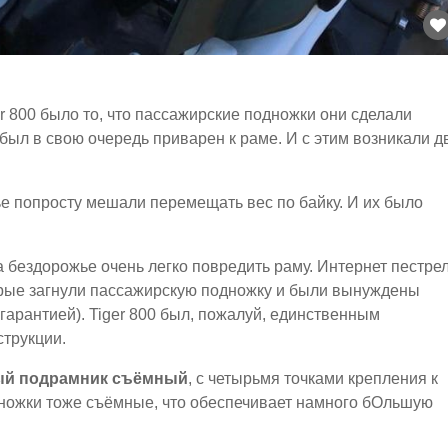
 800 было то, что пассажирские подножки они сделали
был в свою очередь приварен к раме. И с этим возникали д
ье попросту мешали перемещать вес по байку. И их было
на бездорожье очень легко повредить раму. Интернет пестре
орые загнули пассажирскую подножку и были вынуждены
гарантией). Tiger 800 был, пожалуй, единственным
струкции.
вый подрамник съёмный
, с четырьмя точками крепления к
дножки тоже съёмные, что обеспечивает намного бОльшую