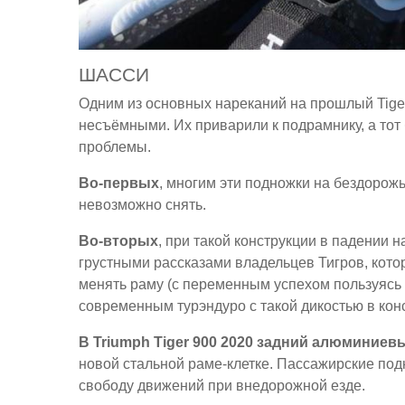
ШАССИ
Одним из основных нареканий на прошлый Tiger
несъёмными. Их приварили к подрамнику, а тот 
проблемы.
Во-первых
, многим эти подножки на бездорож
невозможно снять.
Во-вторых
, при такой конструкции в падении 
грустными рассказами владельцев Тигров, кот
менять раму (с переменным успехом пользуясь 
современным турэндуро с такой дикостью в кон
В Triumph Tiger 900 2020 задний алюминие
новой стальной раме-клетке. Пассажирские по
свободу движений при внедорожной езде.