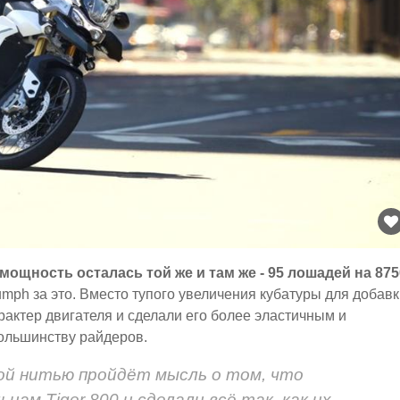
мощность осталась той же и там же - 95 лошадей на 875
umph за это. Вместо тупого увеличения кубатуры для добав
рактер двигателя и сделали его более эластичным и
большинству райдеров.
ной нитью пройдёт мысль о том, что
цам Tiger 800 и сделали всё так, как их