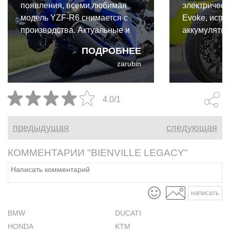
появления, всеми любимая
электрическ
модель YZF-R6 снимается с
Evoke, исп
производства. Актуальные и
аккумулятор
современные модели, такие
конструкция
ПОДРОБНЕЕ
как V-Star 250, Bolt R-Spec,
полностью 
zarubin
XSR700 и XSR900, Super
аккумулятор 
Ténéré ES, FJR1300ES, Star
По сравнен
Venture, а также XMAX
зарядкой эт
4.0/1
продолжают выпускаться на
преимущест
2021 модельный год.
предыдущая
следующая
КОММЕНТАРИИ "BIENVILLE LEGACY"
написать
BMW
DUCATI
HONDA
KTM