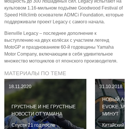
мощность до 300 лошадиных сил. Legacy испытают на
культовом 1.16-мильном подъёме Goodwood Festival of
Speed Hillclimb основатели ADMCi Foundation, которые
поддерживали проект Legacy с самого начала.
Bienville Legacy – последнее дополнение к
выступлению на двух колёсах с участием легенд
MotoGP и празднованием 60-й годовщины Yamaha
Motor Company, включающим в себя удивительное
множество мотоциклов от японского производителя.
МАТЕРИАЛЫ ПО ТЕМЕ
18.11.2020
31.10.2018
НОВЫЙ АК
ГРУСТНЫЕ И НЕ ГРУСТНЫЕ
EVOKE ЗАР
НОВОСТИ ОТ YAMAHA
МИНУТ
Спустя 21 год после
Китайский п