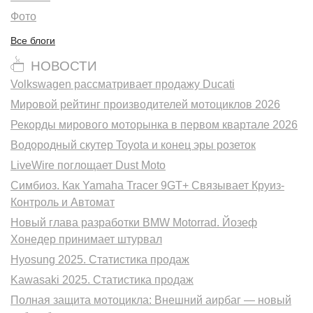
Фото
Все блоги
НОВОСТИ
Volkswagen рассматривает продажу Ducati
Мировой рейтинг производителей мотоциклов 2026
Рекорды мирового моторынка в первом квартале 2026
Водородный скутер Toyota и конец эры розеток
LiveWire поглощает Dust Moto
Симбиоз. Как Yamaha Tracer 9GT+ Связывает Круиз-
Контроль и Автомат
Новый глава разработки BMW Motorrad. Йозеф
Хонедер принимает штурвал
Hyosung 2025. Статистика продаж
Kawasaki 2025. Статистика продаж
Полная защита мотоцикла: Внешний аирбаг — новый