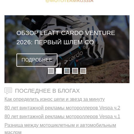
ОБЗОР LEATT CARDO VENTURE
2026: ПЕРВЫЙ ШЛЕМ СО
ВСТРОЕННОЙ ГАРНИТУРОЙ
ПОДРОБНЕЕ
ПОСЛЕДНЕЕ В БЛОГАХ
Как определить износ цепи и звезд за минуту
80 лет винтажной рекламы мотороллеров Vespa ч.2
80 лет винтажной рекламы мотороллеров Vespa ч.1
Разница между мотоциклетным и автомобильным
маслом