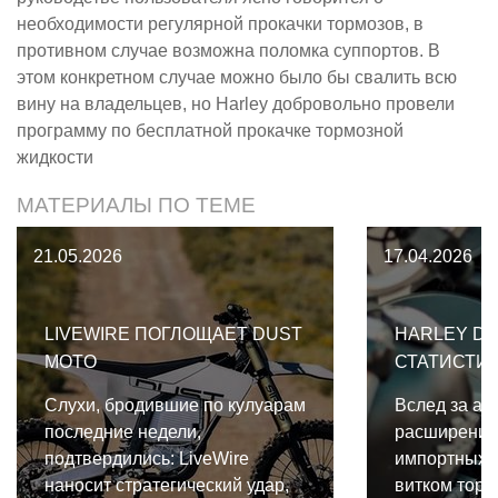
необходимости регулярной прокачки тормозов, в
противном случае возможна поломка суппортов. В
этом конкретном случае можно было бы свалить всю
вину на владельцев, но Harley добровольно провели
программу по бесплатной прокачке тормозной
жидкости
МАТЕРИАЛЫ ПО ТЕМЕ
21.05.2026
17.04.2026
LIVEWIRE ПОГЛОЩАЕТ DUST
HARLEY DA
MOTO
СТАТИСТИ
Слухи, бродившие по кулуарам
Вслед за аг
последние недели,
расширение
подтвердились: LiveWire
импортных 
наносит стратегический удар,
витком торг