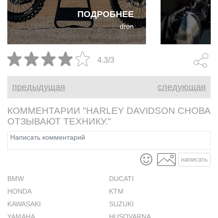
приобретая молодой
Davidson ст
ПОДРОБНЕЕ
американский стартап Dust
мишенью дл
dron
Moto.
стороны Ев
4.3/3
предыдущая
следующая
КОММЕНТАРИИ "HARLEY DAVIDSON СНОВА
ОТЗЫВАЮТ ТЕХНИКУ."
написать
BMW
DUCATI
HONDA
KTM
KAWASAKI
SUZUKI
YAMAHA
HUSQVARNA