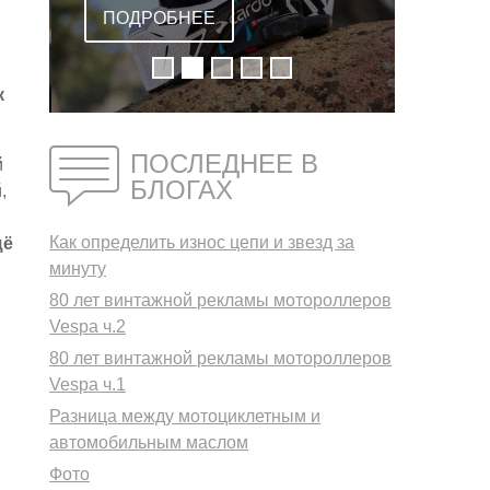
ВСТРОЕННОЙ
ПОДРОБНЕЕ
ГАРНИТУРОЙ
к
ПОСЛЕДНЕЕ В
й
БЛОГАХ
,
Как определить износ цепи и звезд за
щё
минуту
80 лет винтажной рекламы мотороллеров
Vespa ч.2
80 лет винтажной рекламы мотороллеров
Vespa ч.1
Разница между мотоциклетным и
автомобильным маслом
Фото