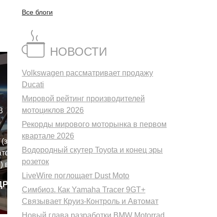
Все блоги
НОВОСТИ
Volkswagen рассматривает продажу
Ducati
Мировой рейтинг производителей
мотоциклов 2026
3
Рекорды мирового моторынка в первом
квартале 2026
 (за
Водородный скутер Toyota и конец эры
тов и
розеток
) в 2022
LiveWire поглощает Dust Moto
957 единиц
ДРОБНЕЕ
оду продажи
Симбиоз. Как Yamaha Tracer 9GT+
dron
ее, до
Связывает Круиз-Контроль и Автомат
.
Новый глава разработки BMW Motorrad.