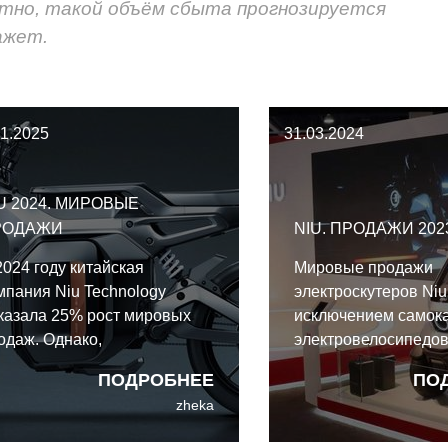
ятно, такой объём сбыта прогнозируется
ажет.
01.2025
31.03.2024
U 2024. МИРОВЫЕ
РОДАЖИ
NIU. ПРОДАЖИ 202
2024 году китайская
Мировые продажи
мпания Niu Technology
электроскутеров Niu
казала 25% рост мировых
исключением самока
одаж. Однако,
электровелосипедов
ончательные результаты
году составили 736
ПОДРОБНЕЕ
ПО
24 года оказались далеки от
(-27,3%), а в 2023 г
zheka
ставленной цели вернуться к
снизились ещё сильн
казателю в 1 миллион
610003 штук (-17,0%)