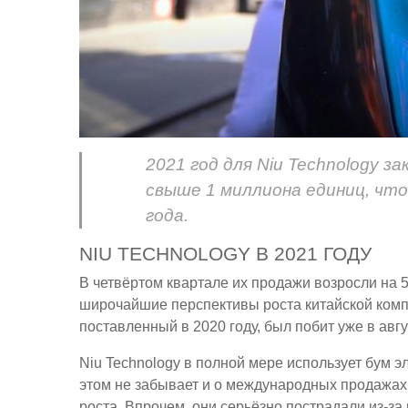
2021 год для Niu Technology з
свыше 1 миллиона единиц, чт
года.
NIU TECHNOLOGY В 2021 ГОДУ
В четвёртом квартале их продажи возросли на 5
широчайшие перспективы роста китайской компа
поставленный в 2020 году, был побит уже в авгу
Niu Technology в полной мере использует бум э
этом не забывает и о международных продажа
роста. Впрочем, они серьёзно пострадали из-з