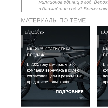
миллионов единиц в год. Веро
в ближайшие годы? Время пок
МАТЕРИАЛЫ ПО ТЕМЕ
17.02.2026
13.
NIU 2025. СТАТИСТИКА
NI
ПРОДАЖ
П
В 2025 году кажется, что
В 
компания вернулась в колею,
ко
согласовав цели и результаты:
по
продажи не только вновь
пр
достигнут отметки в 1 миллион,
ок
ПОДРОБНЕЕ
но и установят новый рекорд в
20
dron
1,25 миллиона единиц
по
по