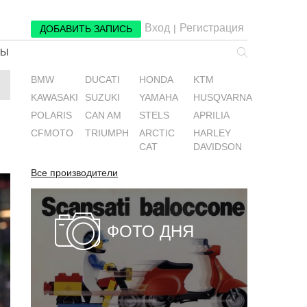
Вход
Регистрация
|
ДОБАВИТЬ ЗАПИСЬ
РЫ
BMW
DUCATI
HONDA
KTM
KAWASAKI
SUZUKI
YAMAHA
HUSQVARNA
POLARIS
CAN AM
STELS
APRILIA
CFMOTO
TRIUMPH
ARCTIC
HARLEY
CAT
DAVIDSON
Все производители
ФОТО ДНЯ