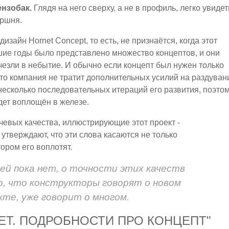
ензобак.
Глядя на него сверху, а не в профиль, легко увидет
ершня.
изайн Hornet Concept, то есть, не признаётся, когда этот
шие годы было представлено множество концептов, и они
чезли в небытие. И обычно если концепт был нужен только
, то компания не тратит дополнительных усилий на раздуван
т несколько последовательных итераций его развития, поэто
удет воплощён в железе.
евых качества, иллюстрирующие этот проект -
 утверждают, что эти слова касаются не только
ором его воплотят.
ей пока нет, о точности этих качеств
о, что конструкторы говорят о новом
кте, уже говорит о многом.
ET. ПОДРОБНОСТИ ПРО КОНЦЕПТ"