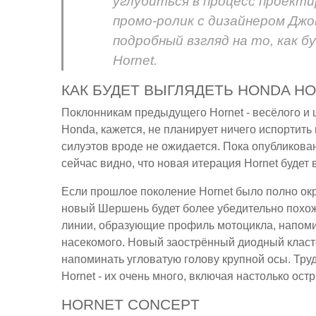
углубиться в процесс проекти
промо-ролик с дизайнером Джо
подробный взгляд на то, как
Hornet.
КАК БУДЕТ ВЫГЛЯДЕТЬ HONDA H
Поклонникам предыдущего Hornet - весёлого и ш
Honda, кажется, не планирует ничего испортить
силуэтов вроде не ожидается. Пока опубликова
сейчас видно, что новая итерация Hornet будет
Если прошлое поколение Hornet было полно окру
новый Шершень будет более убедительно похож
линии, образующие профиль мотоцикла, напоми
насекомого. Новый заострённый диодный класт
напоминать угловатую голову крупной осы. Труд
Hornet - их очень много, включая настолько ост
HORNET CONCEPT