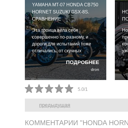
YAMAHA MT-07 HONDA CB750
HORNET SUZUKI GSX-8S.
HO
СРАВНЕНИЕ
П
Эта троица вела себя
Ho
совершенно по-разному, и
пр
дороги для испытаний тоже
ко
отличались, от скучных
уж
перегонов по прямой на
эк
ПОДРОБНЕЕ
трассе и городской суеты до
ка
dron
приятных моментов на
CB
серпантине. Сравнение
на
Yamaha MT-07 Honda CB750
Вп
5.0/1
Hornet Suzuki GSX-8S.
из
во
предыдущая
го
КОММЕНТАРИИ "HONDA HORN