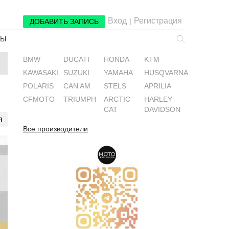
Вход
Регистрация
|
ДОБАВИТЬ ЗАПИСЬ
РЫ
BMW
DUCATI
HONDA
KTM
KAWASAKI
SUZUKI
YAMAHA
HUSQVARNA
POLARIS
CAN AM
STELS
APRILIA
CFMOTO
TRIUMPH
ARCTIC
HARLEY
CAT
DAVIDSON
я
Все производители