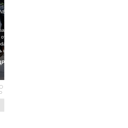
ET 2025.
salp
 отличный
nda
ь на
ые
ДРОБНЕЕ
ь разных
panferov
ёт по
о
 нейкедов
nda 599 и