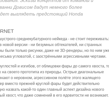
рования. Эскизы концептов от команды и
ванни Довисом дадут немного более
 будет выглядеть предстоящий Honda
ORNET
устрого среднекубатурного нейкеда - не стоит переживать:
 в новой версии - ни безумных обтекателей, ни странных
ны были только рисунки, даже не 3D-рендеры, но по ним уж
 весьма угловатой, с заострёнными агрессивными чертами.
глостей и изгибов, от облицовки фары до самого хвоста, т
 на своего прототипа из природы. Острые диагональные
нают о неровном, агрессивном полёте этого жалящего
ер вместо прежней круглой фары будет действительно
но назвать какой-то один главный аспект дизайна нового
рый хвост, что даже сомнений в его ядовитости не возникает.