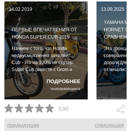
14.02.2019
13.09.2025
YAMAHA MT
ПЕРВЫЕ ВПЕЧАТЛЕНИЯ ОТ
HORNET SU
HONDA SUPER CUB 2019
СРАВНЕНИ
Начнём с того, что Honda
Эта троица 
недвусмысленно заявляет:
совершенно 
Cub - это на 100% не скутер.
дороги для 
Super Cub (вместе с Grom и
отличались,
Monkey) позиционируется в
перегонов п
ПОДРОБНЕЕ
подкатегории минимото,
трассе и го
mototeamrussia
входящей в категорию
приятных м
дорожных мотоциклов.
серпантине
Первые впечатления от Honda
Yamaha MT-
5.0/2
Super Cub 2019.
Hornet Suzu
предыдущая
следующая