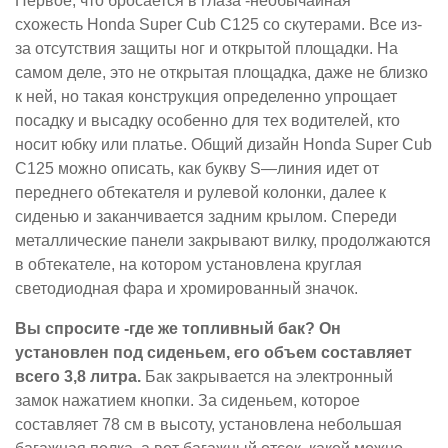
Первое, что бросается в глаза -необычайная
схожесть Honda Super Cub C125 со скутерами. Все из-
за отсутствия защиты ног и открытой площадки. На
самом деле, это не открытая площадка, даже не близко
к ней, но такая конструкция определенно упрощает
посадку и высадку особенно для тех водителей, кто
носит юбку или платье. Общий дизайн Honda Super Cub
C125 можно описать, как букву S—линия идет от
переднего обтекателя и рулевой колонки, далее к
сиденью и заканчивается задним крылом. Спереди
металлические панели закрывают вилку, продолжаются
в обтекателе, на котором установлена круглая
светодиодная фара и хромированный значок.
Вы спросите -где же топливный бак? Он
установлен под сиденьем, его объем составляет
всего 3,8 литра.
Бак закрывается на электронный
замок нажатием кнопки. За сиденьем, которое
составляет 78 см в высоту, установлена небольшая