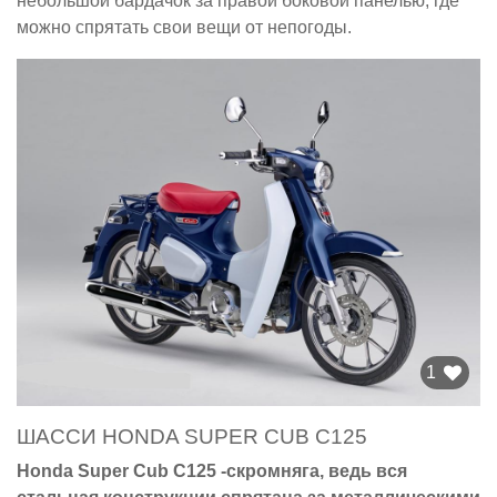
небольшой бардачок за правой боковой панелью, где
можно спрятать свои вещи от непогоды.
1
ШАССИ HONDA SUPER CUB C125
Honda Super Cub C125 -скромняга, ведь вся