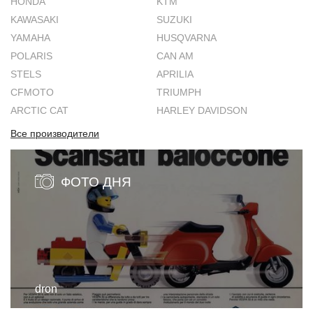
HONDA
KTM
KAWASAKI
SUZUKI
YAMAHA
HUSQVARNA
POLARIS
CAN AM
STELS
APRILIA
CFMOTO
TRIUMPH
ARCTIC CAT
HARLEY DAVIDSON
Все производители
ФОТО ДНЯ
dron