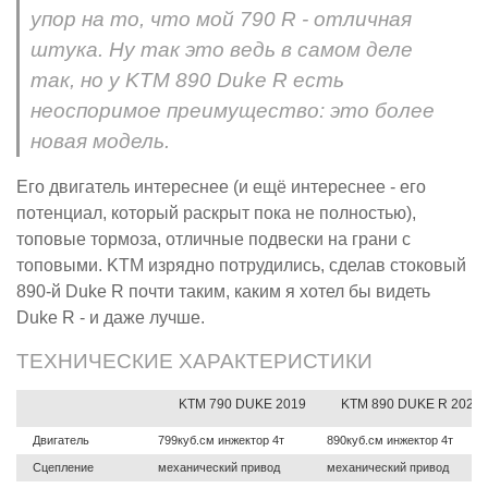
упор на то, что мой 790 R - отличная
штука. Ну так это ведь в самом деле
так, но у KTM 890 Duke R есть
неоспоримое преимущество: это более
новая модель.
Его двигатель интереснее (и ещё интереснее - его
потенциал, который раскрыт пока не полностью),
топовые тормоза, отличные подвески на грани с
топовыми. KTM изрядно потрудились, сделав стоковый
890-й Duke R почти таким, каким я хотел бы видеть
Duke R - и даже лучше.
ТЕХНИЧЕСКИЕ ХАРАКТЕРИСТИКИ
KTM 790 DUKE 2019
KTM 890 DUKE R 2020
Двигатель
799куб.см инжектор 4т
890куб.см инжектор 4т
Сцепление
механический привод
механический привод