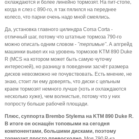
охлаждаются и более линейно тормозят. На пит-стопе,
когда я слез с 890-го, я так пялился на переднее
колесо, что парни очень надо мной смеялись.
Да, установка главного цилиндра Corsa Corta -
отличный шаг, потому что штатные тормоза 790-го
можно описать одним словом -
"терпимые"
. А апгрейд
машинки вывел их на уровень тормозов KTM 890 Duke
R (MCS на котором может быть самую чуточку
интересней), но разницу в поведении засчёт размера
дисков невозможно не почувствовать. Есть мнение, не
знаю, стоит ли ему доверять, что диски с цельным
краем тормозят немного лучше (хоть и охлаждаются
несколько хуже), чем волнистые, потому что у них
попросту больше рабочей площади.
Плюс, суппорта Brembo Stylema на KTM 890 Duke R.
В итоге он оснащён топовыми на сегодня
компонентами, большими дисками, поэтому
тормозит просто превосходно.
Моя 790 R-ка