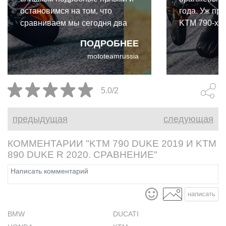
остановимся на том, что
года. Уж пр
сравниваем мы сегодня два
KTM 790-х. 
больших среднекубатурных
предсерийн
ПОДРОБНЕЕ
дорожника: KTM 890 Duke R
890 Duke R 
mototeamrussia
2020 и Triumph Street Triple RS
2020.
5.0/2
предыдущая
следующая
КОММЕНТАРИИ "KTM 790 DUKE 2019 И KTM
890 DUKE R 2020. СРАВНЕНИЕ"
написать
BMW
DUCATI