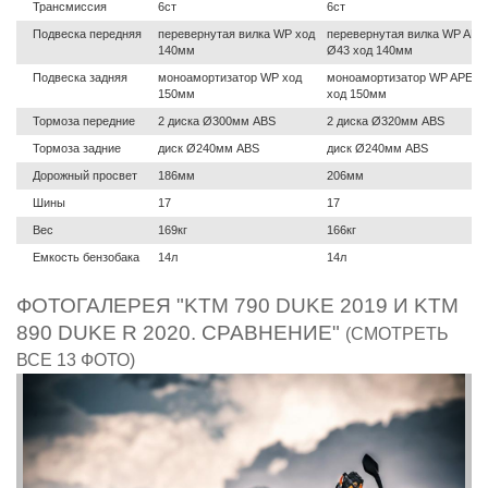
Трансмиссия
6ст
6ст
Подвеска передняя
перевернутая вилка WP ход
перевернутая вилка WP APE
140мм
Ø43 ход 140мм
Подвеска задняя
моноамортизатор WP ход
моноамортизатор WP APEX
150мм
ход 150мм
Тормоза передние
2 диска Ø300мм ABS
2 диска Ø320мм ABS
Тормоза задние
диск Ø240мм ABS
диск Ø240мм ABS
Дорожный просвет
186мм
206мм
Шины
17
17
Вес
169кг
166кг
Емкость бензобака
14л
14л
ФОТОГАЛЕРЕЯ "KTM 790 DUKE 2019 И KTM
890 DUKE R 2020. СРАВНЕНИЕ"
(СМОТРЕТЬ
ВСЕ 13 ФОТО)