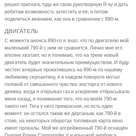
решил пригнать туда же свою рукотворную R-ку и дать
ребятам возможность затестить и её, а потом
поделиться мнением, как она в сравнении с 890-м.
ДВИГАТЕЛЬ
С момента анонса 890-го я знал, что по двигателю мой
маленький 790-й с ним не сравнится. Лично мне его
вполне хватает, но я понимаю, что на треке новый
двигатель будет значительным преимуществом. И буду
честен: впервые прокатившись на 890-м по нашему
любимому серпантину, я в каждом повороте мотал
головой от смешанного чувства: восторга от нового
движка, когда я открывал газ и ускорение отбрасывало
меня назад, и понимания того, что на моём 790-м
такого нет. Тяга у него прекрасная, но есть один
момент: он остался таким же дёрганым, как 790-й в
стоке, на некоторых оборотах топливная карта явно
имеет провалы. Мой же апгрейженный 790-й оснащён
Dynojet Power Commander V и крышкой аирбокса