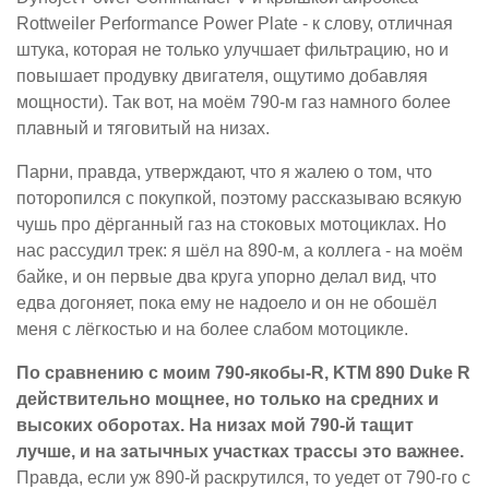
Rottweiler Performance Power Plate - к слову, отличная
штука, которая не только улучшает фильтрацию, но и
повышает продувку двигателя, ощутимо добавляя
мощности). Так вот, на моём 790-м газ намного более
плавный и тяговитый на низах.
Парни, правда, утверждают, что я жалею о том, что
поторопился с покупкой, поэтому рассказываю всякую
чушь про дёрганный газ на стоковых мотоциклах. Но
нас рассудил трек: я шёл на 890-м, а коллега - на моём
байке, и он первые два круга упорно делал вид, что
едва догоняет, пока ему не надоело и он не обошёл
меня с лёгкостью и на более слабом мотоцикле.
По сравнению с моим 790-якобы-R, KTM 890 Duke R
действительно мощнее, но только на средних и
высоких оборотах. На низах мой 790-й тащит
лучше, и на затычных участках трассы это важнее.
Правда, если уж 890-й раскрутился, то уедет от 790-го с