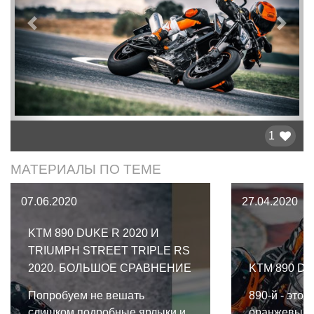
Предыдущий
След
1
МАТЕРИАЛЫ ПО ТЕМЕ
07.06.2020
27.04.2020
KTM 890 DUKE R 2020 И
TRIUMPH STREET TRIPLE RS
2020. БОЛЬШОЕ СРАВНЕНИЕ
KTM 890 DU
Попробуем не вешать
890-й - это 
слишком подробные ярлыки и
оранжевый 