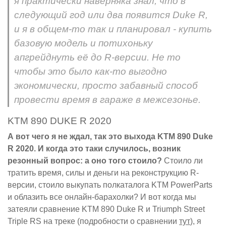
я практически наверняка знал, что в
следующий год или два появится Duke R,
и я в общем-то так и планировал - купить
базовую модель и потихоньку
апгрейднуть её до R-версии. Не то
чтобы это было как-то выгодно
экономически, просто забавный способ
провести время в гараже в межсезонье.
KTM 890 DUKE R 2020
А вот чего я не ждал, так это выхода KTM 890 Duke
R 2020. И когда это таки случилось, возник
резонный вопрос: а оно того стоило?
Стоило ли
тратить время, силы и деньги на реконструкцию R-
версии, стоило выкупать полкаталога KTM PowerParts
и облазить все онлайн-барахолки? И вот когда мы
затеяли сравнение KTM 890 Duke R и Triumph Street
Triple RS на треке (подробности о сравнении
тут
), я