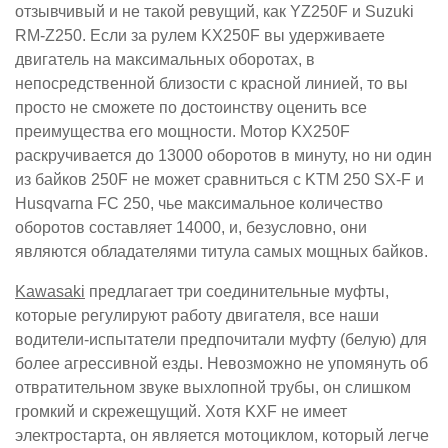
отзывчивый и не такой ревущий, как YZ250F и Suzuki
RM-Z250. Если за рулем KX250F вы удерживаете
двигатель на максимальных оборотах, в
непосредственной близости с красной линией, то вы
просто не сможете по достоинству оценить все
преимущества его мощности. Мотор KX250F
раскручивается до 13000 оборотов в минуту, но ни один
из байков 250F не может сравниться с KTM 250 SX-F и
Husqvarna FC 250, чье максимальное количество
оборотов составляет 14000, и, безусловно, они
являются обладателями титула самых мощных байков.
Kawasaki
предлагает три соединительные муфты,
которые регулируют работу двигателя, все наши
водители-испытатели предпочитали муфту (белую) для
более агрессивной езды. Невозможно не упомянуть об
отвратительном звуке выхлопной трубы, он слишком
громкий и скрежещущий. Хотя KXF не имеет
электростарта, он является мотоциклом, который легче