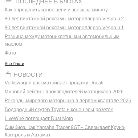
ПОСЛЕДНЕЕ В БЛОГАХ
Как определить износ цепи и звезд за минуту
80 лет винтажной рекламы мотороллеров Vespa ч.2
80 лет винтажной рекламы мотороллеров Vespa ч.1
Разница между мотоциклетным и автомобильным
маслом
Фото
Все блоги
НОВОСТИ
Volkswagen рассматривает продажу Ducati
Мировой рейтинг производителей мотоциклов 2026
Рекорды мирового моторынка в первом квартале 2026
Водородный скутер Toyota и конец эры розеток
LiveWire поглощает Dust Moto
Симбиоз. Как Yamaha Tracer 9GT+ Связывает Круиз-
Контроль и Автомат