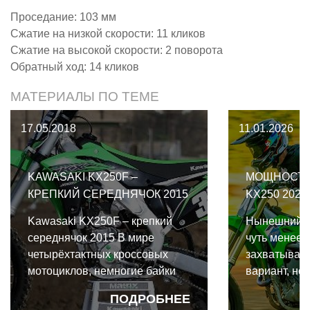
Проседание: 103 мм
Сжатие на низкой скорости: 11 кликов
Сжатие на высокой скорости: 2 поворота
Обратный ход: 14 кликов
МАТЕРИАЛЫ ПО ТЕМЕ
17.05.2018
11.01.2026
KAWASAKI KX250F –
МОЩНОСТЬ
КРЕПКИЙ СЕРЕДНЯЧОК 2015
KX250 202
Kawasaki KX250F – крепкий
Нынешний K
середнячок 2015 В мире
чуть менее 
четырёхтактных кроссовых
захватываю
мотоциклов, немногие байки
вариант, но 
могут похвастать знаменитой
удобный и у
ПОДРОБНЕЕ
историей и успешной
больше под