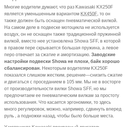
Многие водители думают, что раз Kawasaki KX250F
является уменьшенным вариантом
KX450F
, то он
также должен быть оснащен пневматической вилкой.
На самом деле в подвеске мотоцикла не используется
воздух, он не оснащен также традиционной пружинной
вилкой, вместо нее установлена Showa SFF, в которой
в правом пере скрывается большая пружина, а левое
перо отвечает за сжатие и амортизацию.
Заводские
настройки подвески Showa не плохи, байк хорошо
сбалансирован.
Некоторым водителям KX250F
показался слишком жестким, решение—снизить сжатие
и двигаться с проседанием в 105 мм. Мы не в восторге
от производительности вилки Showa SFF, но мы
предпочитаем ее пневматическим вилкам за простоту
использования. Что касается эргономики, то здесь
много регулировок, можно, например, сдвинуть вперед
руль , а подножки назад, чтобы было больше места.