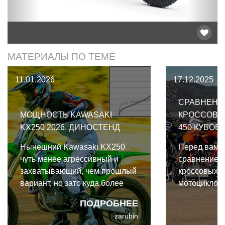
МАТЕРИАЛЫ ПО ТЕМЕ
11.01.2026
17.12.2025
СРАВНЕНИ
МОЩНОСТЬ KAWASAKI
КРОССОВЫ
KX250 2026. ДИНОСТЕНД
450 КУБОВ 
Нынешний Kawasaki KX250
Перед вами 
чуть менее агрессивный и
сравнение 
захватывающий, чем прошлый
кроссовых 4
вариант, но зато куда более
мотоциклов 
удобный и управляемый, он
году их восе
ПОДРОБНЕЕ
больше подходит
весьма дост
zarubin
начинающим, чем опытным