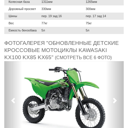
Колесная база
1311мм
1265мм
Дорожный просвет
330мм
300мм
Шины
пер. 19 зад 16
пер. 17 зад 14
Вес
77кг
75кг
Емкость бензобака
5л
5л
ФОТОГАЛЕРЕЯ "ОБНОВЛЕННЫЕ ДЕТСКИЕ
КРОССОВЫЕ МОТОЦИКЛЫ KAWASAKI
KX100 KX85 KX65"
(СМОТРЕТЬ ВСЕ 6 ФОТО)
Предыдущий
След