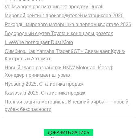
Volkswagen рассматривает продажу Ducati
Мировой рейтинг производителей мотоциклов 2026
Рекорды мирового моторынка в первом квартале 2026
Водородный скутер Toyota и конец эры розеток
LiveWire поглощает Dust Moto
Симбиоз. Как Yamaha Tracer 9GT+ Связывает Круиз-
Контроль и Автомат
Новый глава разработки BMW Motorrad. Йозеф
Хонедер принимает штурвал
Hyosung 2025. Статистика продаж
Kawasaki 2025. Статистика продаж
Полная защита мотоцикла: Внешний аирбаг — новый
рубеж безопасности
ДОБАВИТЬ ЗАПИСЬ