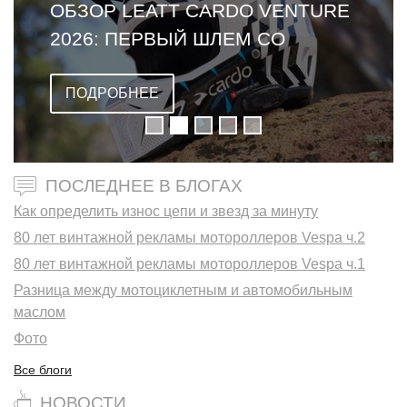
ОБЗОР LEATT CARDO VENTURE
2026: ПЕРВЫЙ ШЛЕМ СО
ВСТРОЕННОЙ ГАРНИТУРОЙ
ПОДРОБНЕЕ
ПОСЛЕДНЕЕ В БЛОГАХ
Как определить износ цепи и звезд за минуту
80 лет винтажной рекламы мотороллеров Vespa ч.2
80 лет винтажной рекламы мотороллеров Vespa ч.1
Разница между мотоциклетным и автомобильным
маслом
Фото
Все блоги
НОВОСТИ