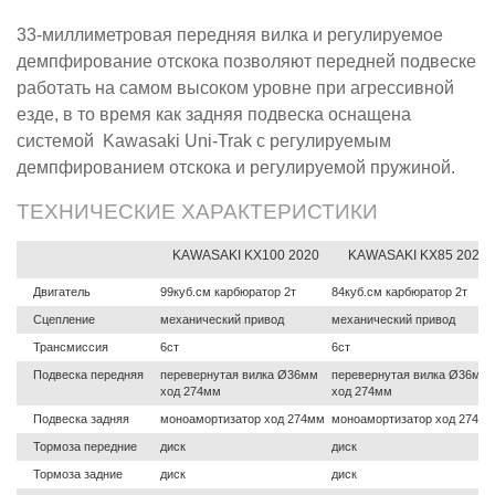
33-миллиметровая передняя вилка и регулируемое
демпфирование отскока позволяют передней подвеске
работать на самом высоком уровне при агрессивной
езде, в то время как задняя подвеска оснащена
системой Kawasaki Uni-Trak с регулируемым
демпфированием отскока и регулируемой пружиной.
ТЕХНИЧЕСКИЕ ХАРАКТЕРИСТИКИ
KAWASAKI KX100 2020
KAWASAKI KX85 2020
Двигатель
99куб.см карбюратор 2т
84куб.см карбюратор 2т
Сцепление
механический привод
механический привод
Трансмиссия
6ст
6ст
Подвеска передняя
перевернутая вилка Ø36мм
перевернутая вилка Ø36мм
ход 274мм
ход 274мм
Подвеска задняя
моноамортизатор ход 274мм
моноамортизатор ход 274м
Тормоза передние
диск
диск
Тормоза задние
диск
диск