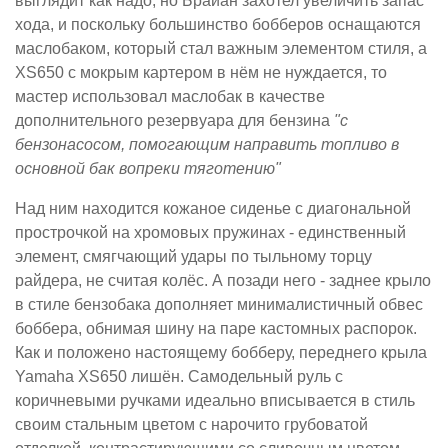
выглядит как надо, но Брайан захотел увеличить запас
хода, и поскольку большинство бобберов оснащаются
маслобаком, который стал важным элементом стиля, а
XS650 с мокрым картером в нём не нуждается, то
мастер использовал маслобак в качестве
дополнительного резервуара для бензина
"с
бензонасосом, помогающим направить топливо в
основной бак вопреки тяготению"
Над ним находится кожаное сиденье с диагональной
прострочкой на хромовых пружинах - единственный
элемент, смягчающий удары по тыльному торцу
райдера, не считая колёс. А позади него - заднее крыло
в стиле бензобака дополняет минималистичный обвес
боббера, обнимая шину на паре кастомных распорок.
Как и положено настоящему бобберу, переднего крыла
Yamaha XS650 лишён. Самодельный руль с
коричневыми ручками идеально вписывается в стиль
своим стальным цветом с нарочито грубоватой