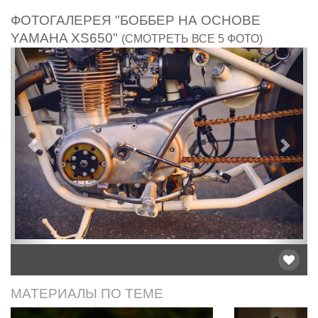
ФОТОГАЛЕРЕЯ "БОББЕР НА ОСНОВЕ
YAMAHA XS650"
(СМОТРЕТЬ ВСЕ 5 ФОТО)
Предыдущий
След
МАТЕРИАЛЫ ПО ТЕМЕ