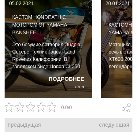
05.02.2021
20.01.2021
КАСТОМ HONDEATH С
МОТОРОМ ОТ YAMAHA
КАСТОМНЫ
BANSHEE
YAMAHA XT
Это безумие сотворил Эндрю
Мотоцикл, о
Сесере, техник Jaguar Land
речь в этой 
Rover из Калифорнии. В
XT600 2000 
заводском виде Honda CL350 -
легендарног
довольно цивилизованный
выигравшег
ПОДРОБНЕЕ
дорожный скремблер с 33
ралли Пари
dron
лошадками и тонной
занимающег
винтажного шарма. Но такого
душе Кристи
мотора Эндрю было мало.
истории мот
0.0/0
предыдущая
следующая