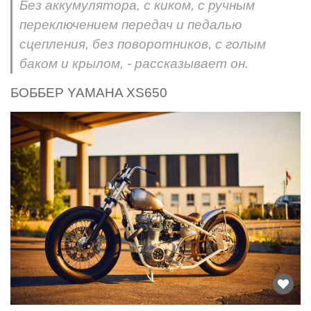
Без аккумулятора, с киком, с ручным
переключением передач и педалью
сцепления, без поворотников, с голым
баком и крылом, - рассказывает он.
БОББЕР YAMAHA XS650