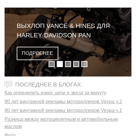
ВЫХЛОП VANCE & HINES ДЛЯ
HARLEY DAVIDSON PAN
AMERICA
ПОДРОБНЕЕ
ПОСЛЕДНЕЕ В БЛОГАХ
Как определить износ цепи и звезд за минуту
80 лет винтажной рекламы мотороллеров Vespa ч.2
80 лет винтажной рекламы мотороллеров Vespa ч.1
Разница между мотоциклетным и автомобильным
маслом
Фото