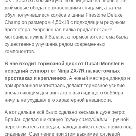
от TX500 из той же кучи"
и оспицевал на чёрные 18-
дюймовые обода нержавеющими спицами, а затем
обул получившиеся колёса в шины Firestone Deluxe
Champion размером 4,50х18 с подходящим рисунком
протектора. Укороченная вилка придаёт осанке
мотоцикла нужный баланс, а тормозная система была
существенно улучшена рядом современных
компонентов.
В неё входит тормозной диск от Ducati Monster и
передний суппорт от Ninja ZX-7R на кастомных
проставках и креплениях.
А новый мастер-цилиндр и
армированная магистраль делают тормозное усилие
впечатляющим для винтажно выглядящего боббера,
ничуть не ухудшая его характерной внешности.
А вот дальше всё было сделано весьма в духе ретро:
Брайан сделал шикарную
"ручку самоубийцы"
- ручной
переключатель передач, находящийся слева прямо под
сиденьем. Сцепление при этом выжимается левой