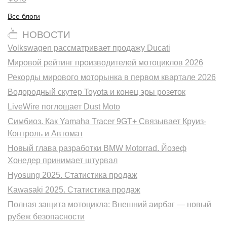
Все блоги
НОВОСТИ
Volkswagen рассматривает продажу Ducati
Мировой рейтинг производителей мотоциклов 2026
Рекорды мирового моторынка в первом квартале 2026
Водородный скутер Toyota и конец эры розеток
LiveWire поглощает Dust Moto
Симбиоз. Как Yamaha Tracer 9GT+ Связывает Круиз-
Контроль и Автомат
Новый глава разработки BMW Motorrad. Йозеф
Хонедер принимает штурвал
Hyosung 2025. Статистика продаж
Kawasaki 2025. Статистика продаж
Полная защита мотоцикла: Внешний аирбаг — новый
рубеж безопасности