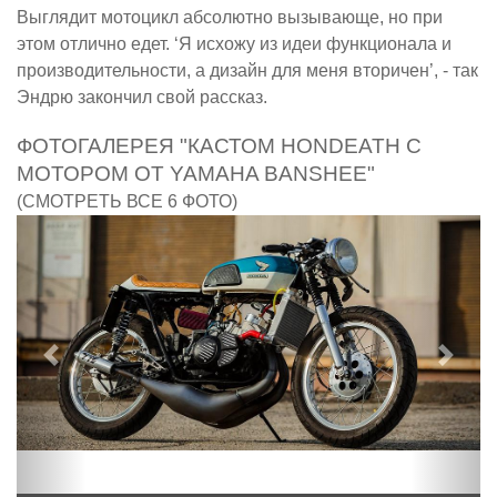
Выглядит мотоцикл абсолютно вызывающе, но при
этом отлично едет. ‘Я исхожу из идеи функционала и
производительности, а дизайн для меня вторичен’, - так
Эндрю закончил свой рассказ.
ФОТОГАЛЕРЕЯ "КАСТОМ HONDEATH С
МОТОРОМ ОТ YAMAHA BANSHEE"
(СМОТРЕТЬ ВСЕ 6 ФОТО)
Предыдущий
След