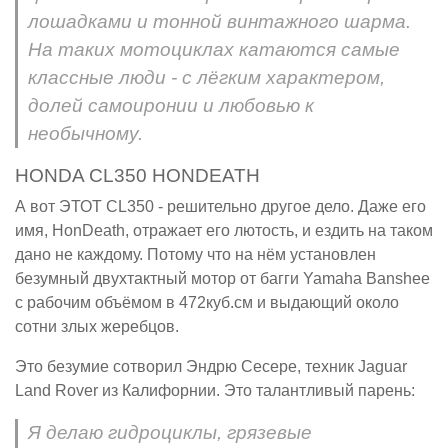
лошадками и тонной винтажного шарма.
На таких мотоциклах катаются самые
классные люди - с лёгким характером,
долей самоиронии и любовью к
необычному.
HONDA CL350 HONDEATH
А вот ЭТОТ CL350 - решительно другое дело. Даже его
имя, HonDeath, отражает его лютость, и ездить на таком
дано не каждому. Потому что на нём установлен
безумный двухтактный мотор от багги Yamaha Banshee
с рабочим объёмом в 472куб.см и выдающий около
сотни злых жеребцов.
Это безумие сотворил Эндрю Сесере, техник Jaguar
Land Rover из Калифорнии. Это талантливый парень:
Я делаю гидроциклы, грязевые