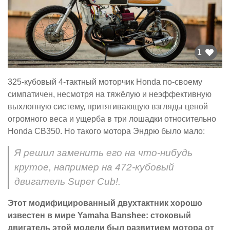
1
325-кубовый 4-тактный моторчик Honda по-своему
симпатичен, несмотря на тяжёлую и неэффективную
выхлопную систему, притягивающую взгляды ценой
огромного веса и ущерба в три лошадки относительно
Honda CB350. Но такого мотора Эндрю было мало:
Я решил заменить его на что-нибудь
крутое, например на 472-кубовый
двигатель Super Cub!.
Этот модифицированный двухтактник хорошо
известен в мире Yamaha Banshee: стоковый
двигатель этой модели был развитием мотора от