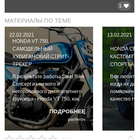
1
МАТЕРИАЛЫ ПО ТЕМЕ
22.02.2021
13.02.2021
HONDA VT 750.
САМОДЕЛЬНЫЙ
HONDA CBR
ХУЛИГАНСКИЙ СТРИТ-
КАСТОМ ПО
ТРЕКЕР
СПОРТБАЙ
В результате работы Steel Bike
Все любят р
Concept из низкого и
когда их ди
неторопливого десятилетнего
помножен н
круизёра - Honda VT 750, как
качество Ho
прекрасная бабочка из куколки,
получается 
ПОДРОБНЕЕ
вылупился шикарный
на кастомы,
panferov
хулиганский стрит-трекер,
задумываешь
полностью соответствующий
стоят в реа
концепции мастерской.
на дорогах.