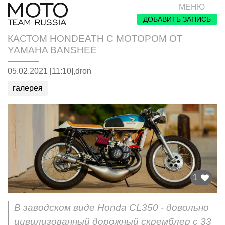
МЕНЮ
ДОБАВИТЬ ЗАПИСЬ
КАСТОМ HONDEATH С МОТОРОМ ОТ
YAMAHA BANSHEE
05.02.2021 [11:10],
dron
галерея
1
В заводском виде Honda CL350 - довольно
цивилизованный дорожный скремблер с 33