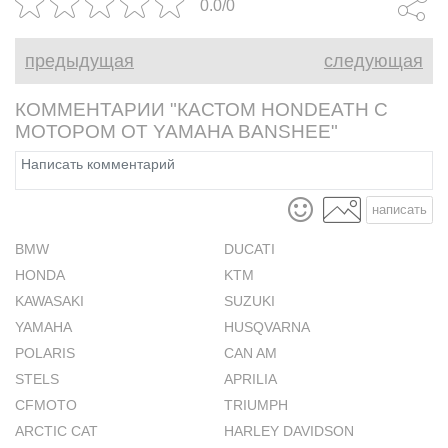
0.0/0
CBR600RR -
весёлый, но
предыдущая
следующая
мотоцикл.
КОММЕНТАРИИ "КАСТОМ HONDEATH С
МОТОРОМ ОТ YAMAHA BANSHEE"
написать
BMW
DUCATI
HONDA
KTM
KAWASAKI
SUZUKI
YAMAHA
HUSQVARNA
POLARIS
CAN AM
STELS
APRILIA
CFMOTO
TRIUMPH
ARCTIC CAT
HARLEY DAVIDSON