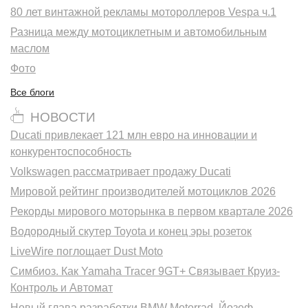
80 лет винтажной рекламы мотороллеров Vespa ч.1
Разница между мотоциклетным и автомобильным
маслом
Фото
Все блоги
НОВОСТИ
Ducati привлекает 121 млн евро на инновации и
конкурентоспособность
Volkswagen рассматривает продажу Ducati
Мировой рейтинг производителей мотоциклов 2026
Рекорды мирового моторынка в первом квартале 2026
Водородный скутер Toyota и конец эры розеток
LiveWire поглощает Dust Moto
Симбиоз. Как Yamaha Tracer 9GT+ Связывает Круиз-
Контроль и Автомат
Новый глава разработки BMW Motorrad. Йозеф