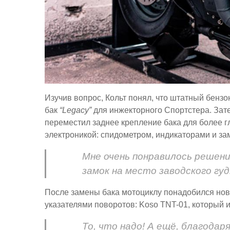
Изучив вопрос, Кольт понял, что штатный бензона
бак
“Legacy”
для инжекторного Спортстера. Зате
переместил заднее крепление бака для более г
электроникой: спидометром, индикаторами и за
Мне очень понравилось решени
замок на место заводского гуд
После замены бака мотоциклу понадобился нов
указателями поворотов: Koso TNT-01, который 
То, что надо! А ещё, благодар