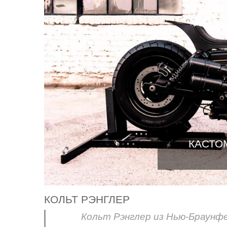
КАСТОМ
КОЛЬТ РЭНГЛЕР
Кольт Рэнглер из Нью-Браунфе