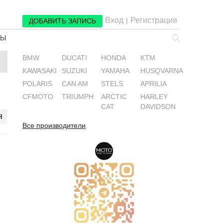
Вход
Регистрация
|
ДОБАВИТЬ ЗАПИСЬ
РЫ
BMW
DUCATI
HONDA
KTM
KAWASAKI
SUZUKI
YAMAHA
HUSQVARNA
POLARIS
CAN AM
STELS
APRILIA
CFMOTO
TRIUMPH
ARCTIC
HARLEY
CAT
DAVIDSON
я
Все производители