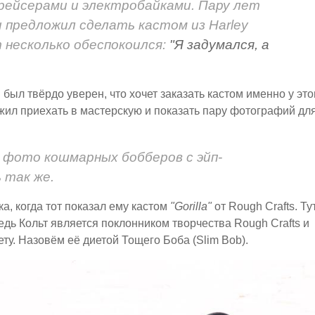
ейсерами и электробайками. Пару лет
 и предложил сделать кастом из Harley
т несколько обеспокоился:
"Я задумался, а
был твёрдо уверен, что хочет заказать кастом именно у это
жил приехать в мастерскую и показать пару фотографий дл
е фото кошмарных бобберов с эйп-
 так же.
а, когда тот показал ему кастом
"Gorilla"
от Rough Crafts. Ту
 ведь Кольт является поклонником творчества Rough Crafts и
ету. Назовём её диетой Тощего Боба (Slim Bob).