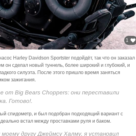
1
сос Harley Davidson Sportster подойдёт, так что он заказал
м он сделал новый туннель, более широкий и глубокий, и
ладкого силуэта. После этого пришло время заняться
мком зажигания.
е от Big Bears Choppers: они переставили
ка. Готово!.
ый спидометр, и был подобран подходящий вариант с
идеально встал между проставками руля и баком.
я моему другу Джеймсу Халму, я установил