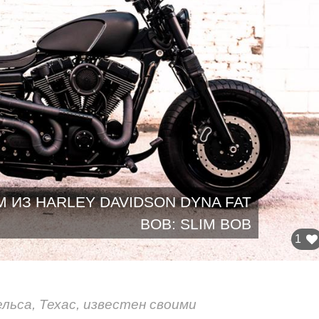
 ИЗ HARLEY DAVIDSON DYNA FAT
BOB: SLIM BOB
1
льса, Техас, известен своими