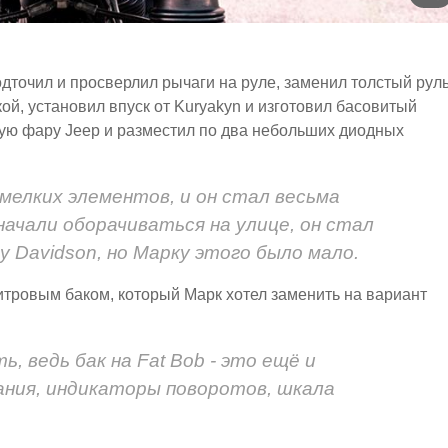
одточил и просверлил рычаги на руле, заменил толстый рул
й, установил впуск от Kuryakyn и изготовил басовитый
ую фару Jeep и разместил по два небольших диодных
мелких элементов, и он стал весьма
начали оборачиваться на улице, он стал
y Davidson, но Марку этого было мало.
литровым баком, который Марк хотел заменить на вариант
, ведь бак на Fat Bob - это ещё и
ания, индикаторы поворотов, шкала