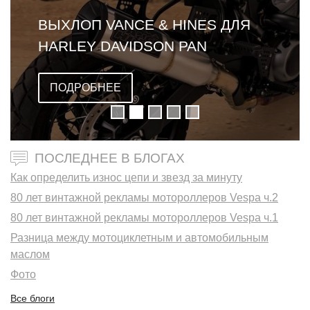
ВЫХЛОП VANCE & HINES ДЛЯ
HARLEY DAVIDSON PAN
AMERICA
ПОДРОБНЕЕ
ПОСЛЕДНЕЕ В БЛОГАХ
Как определить износ цепи и звезд за минуту
80 лет винтажной рекламы мотороллеров Vespa ч.2
80 лет винтажной рекламы мотороллеров Vespa ч.1
Разница между мотоциклетным и автомобильным
маслом
Фото
Все блоги