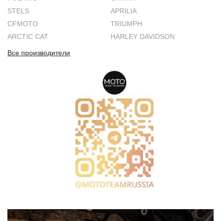
STELS
APRILIA
CFMOTO
TRIUMPH
ARCTIC CAT
HARLEY DAVIDSON
Все производители