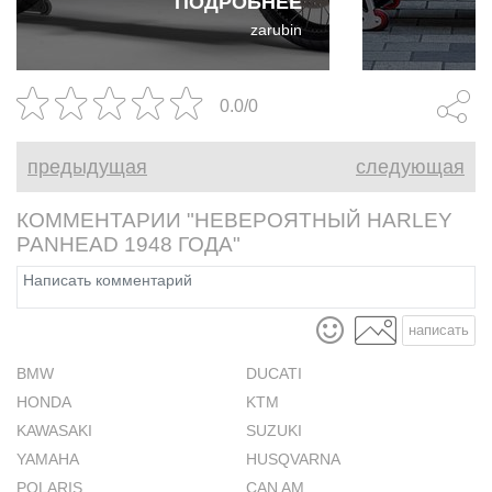
ПОДРОБНЕЕ
Супер-Скремблер из Harley
они выигра
zarubin
Davidson Pan America
Королевскую
Harley Davi
XL1200XC п
0.0/0
Rascal" чер
напрямую в 
предыдущая
следующая
КОММЕНТАРИИ "НЕВЕРОЯТНЫЙ HARLEY
PANHEAD 1948 ГОДА"
написать
BMW
DUCATI
HONDA
KTM
KAWASAKI
SUZUKI
YAMAHA
HUSQVARNA
POLARIS
CAN AM