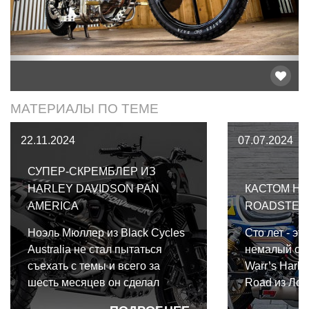
МАТЕРИАЛЫ ПО ТЕМЕ
22.11.2024
07.07.2024
СУПЕР-СКРЕМБЛЕР ИЗ
HARLEY DAVIDSON PAN
КАСТОМ HA
AMERICA
ROADSTER 
Ноэль Мюллер из Black Cycles
Сто лет - эт
Australia не стал пытаться
немалый сро
съехать с темы и всего за
Warr’s Harle
шесть месяцев он сделал
Road из Лон
Идеальный Американский
свой юбилей