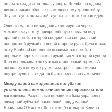
нет, зато сзади стоят два суппорта Brembo на одном
диске, прикреплённые к самодельному кронштейну.
Звучит глупо, но за этой глупостью стоит хитрая идея.
Один из мастер-цилиндров активируется через
механическую тягу, прикреплённую к педали под
правой ногой, а второй соединён со специальной
поворотной ручкой на левой стороне руля. Дело в том,
что у Panhead сцепление выжимается ногой, а
передачи переключаются рукой, так что второй суппорт
Шон использовал по сути как стояночный тормоз. А
поскольку к нему и к ручке газа тросы проложены
внутри руля, выглядит всё это предельно лаконично.
Между парой самодельных полубаков
установлены немногочисленные переключатели
мотоцикла.
Раздельные половинки бака украшены
шикарной зубчатой расцветкой, придуманной
Брайаном О’Нилом (Шон также благодарит Кевина