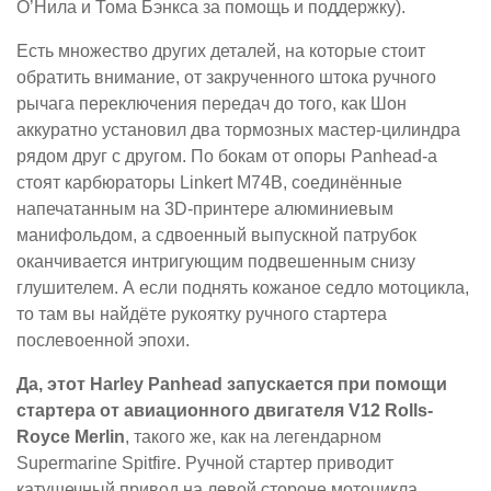
О’Нила и Тома Бэнкса за помощь и поддержку).
Есть множество других деталей, на которые стоит
обратить внимание, от закрученного штока ручного
рычага переключения передач до того, как Шон
аккуратно установил два тормозных мастер-цилиндра
рядом друг с другом. По бокам от опоры Panhead-а
стоят карбюраторы Linkert M74B, соединённые
напечатанным на 3D-принтере алюминиевым
манифольдом, а сдвоенный выпускной патрубок
оканчивается интригующим подвешенным снизу
глушителем. А если поднять кожаное седло мотоцикла,
то там вы найдёте рукоятку ручного стартера
послевоенной эпохи.
Да, этот Harley Panhead запускается при помощи
стартера от авиационного двигателя V12 Rolls-
Royce Merlin
, такого же, как на легендарном
Supermarine Spitfire. Ручной стартер приводит
катушечный привод на левой стороне мотоцикла,