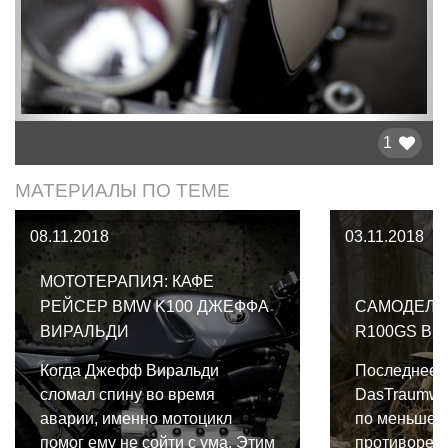
1
МАТЕРИАЛЫ ПО ТЕМЕ
08.11.2018
03.11.2018
МОТОТЕРАПИЯ: КАФЕ
РЕЙСЕР BMW K100 ДЖЕФФА
САМОДЕЛЬ
ВИРАЛЬДИ
R100GS В
Когда Джефф Виральди
Последнее 
сломал спину во время
DasTraumwe
аварии, именно мотоцикл
по меньшей
помог ему не сойти с ума. Этим
противореч