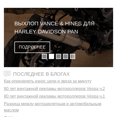
ВЫХЛОП VANCE & HINES ДЛЯ
HARLEY DAVIDSON PAN
AMERICA
ПОДРОБНЕЕ
ПОСЛЕДНЕЕ В БЛОГАХ
Как определить износ цепи и звезд за минуту
80 лет винтажной рекламы мотороллеров Vespa ч.2
80 лет винтажной рекламы мотороллеров Vespa ч.1
Разница между мотоциклетным и автомобильным
маслом