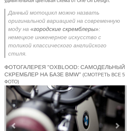
удивительная цветовая схема от One Off Design.
Данный мотоцикл можно назвать
оригинальной вариацией на современную
моду на
«городские скремблеры»
:
немецкое инженерное искусство с
толикой классического английского
стиля.
ФОТОГАЛЕРЕЯ "OXBLOOD: САМОДЕЛЬНЫЙ
СКРЕМБЛЕР НА БАЗЕ BMW"
(СМОТРЕТЬ ВСЕ 5
ФОТО)
Предыдущий
След