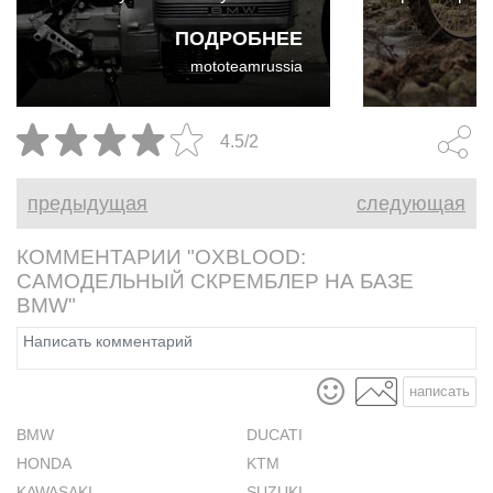
мотоциклом был кафе-рейсер
и Хервиг П
ПОДРОБНЕЕ
BMW K100. Что можно ожидать
нестандартн
mototeamrussia
от бывшего конструктора
снова в дел
гоночных машин?
Лоуренс езд
4.5/2
предыдущая
следующая
КОММЕНТАРИИ "OXBLOOD:
САМОДЕЛЬНЫЙ СКРЕМБЛЕР НА БАЗЕ
BMW"
написать
BMW
DUCATI
HONDA
KTM
KAWASAKI
SUZUKI