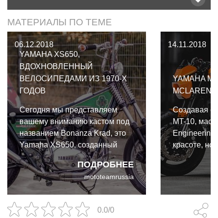
МАТЕРИАЛЫ ПО ТЕМЕ
06.12.2018
14.11.2018
YAMAHA XS650,
ВДОХНОВЛЕННЫЙ
ВЕЛОСИПЕДАМИ ИЗ 1970-Х
YAMAHA MT
ГОДОВ
MCLAREN
Сегодня мы представляем
Создавая с
вашему вниманию кастом под
MT-10, маст
названием Bonanza Krad, это
Engineering
Yamaha XS650, созданный
красоте, но 
руками и умами немецкой
Надо учесть
ПОДРОБНЕЕ
Benders Company и
большое вд
mototeamrussia
вдохновленный детским
—это класси
велосипедом.
автомобили
0.0/0