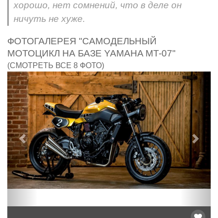
хорошо, нет сомнений, что в деле он
ничуть не хуже.
ФОТОГАЛЕРЕЯ "САМОДЕЛЬНЫЙ
МОТОЦИКЛ НА БАЗЕ YAMAHA MT-07"
(СМОТРЕТЬ ВСЕ 8 ФОТО)
Предыдущий
След