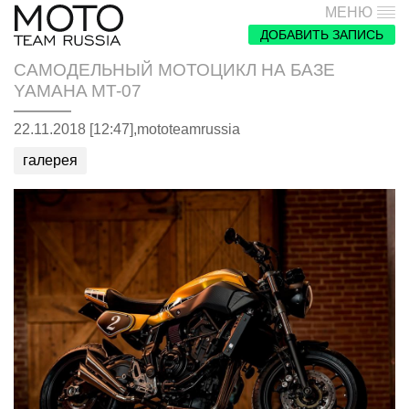
МЕНЮ
ДОБАВИТЬ ЗАПИСЬ
САМОДЕЛЬНЫЙ МОТОЦИКЛ НА БАЗЕ
YAMAHA MT-07
22.11.2018 [12:47],
mototeamrussia
галерея