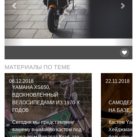
Предыдущий
След
МАТЕРИАЛЫ ПО ТЕМЕ
06.12.2018
22.11.2018
YAMAHA XS650,
ВДОХНОВЛЕННЫЙ
ВЕЛОСИПЕДАМИ ИЗ 1970-Х
САМОДЕЛЬ
ГОДОВ
НА БАЗЕ Y
Сегодня мы представляем
Кастом Yama
вашему вниманию кастом под
Хейджмана—
названием Bonanza Krad, это
большее, че