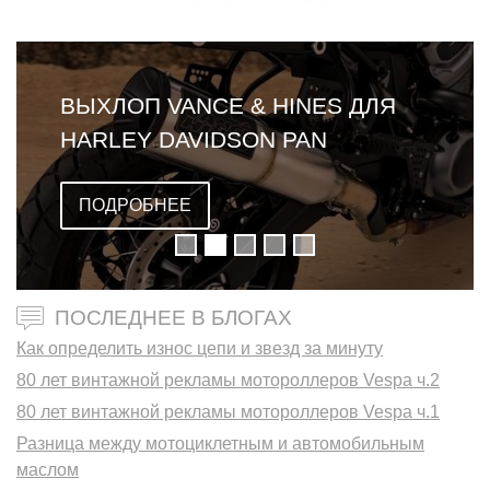
ВЫХЛОП VANCE & HINES ДЛЯ
HARLEY DAVIDSON PAN
AMERICA
ПОДРОБНЕЕ
ПОСЛЕДНЕЕ В БЛОГАХ
Как определить износ цепи и звезд за минуту
80 лет винтажной рекламы мотороллеров Vespa ч.2
80 лет винтажной рекламы мотороллеров Vespa ч.1
Разница между мотоциклетным и автомобильным
маслом