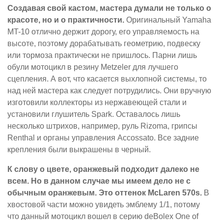
Создавая свой кастом, мастера думали не только о
красоте, но и о практичности.
Оригинальный Yamaha
MT-10 отлично держит дорогу, его управляемость на
высоте, поэтому дорабатывать геометрию, подвеску
или тормоза практически не пришлось. Парни лишь
обули мотоцикл в резину Metzeler для лучшего
сцепления. А вот, что касается выхлопной системы, то
над ней мастера как следует потрудились. Они вручную
изготовили коллекторы из нержавеющей стали и
установили глушитель Spark. Оставалось лишь
несколько штрихов, например, руль Rizoma, грипсы
Renthal и органы управления Accossato. Все задние
крепления были выкрашены в черный.
К слову о цвете, оранжевый подходит далеко не
всем. Но в данном случае мы имеем дело не с
обычным оранжевым. Это оттенок McLaren 570s.
В
хвостовой части можно увидеть эмблему 1/1, потому
что данный мотоцикл вошел в серию deBolex One of