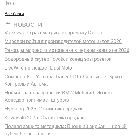
Фото
Все блоги
НОВОСТИ
Volkswagen рассматривает продажу Ducati
Мировой рейтинг производителей мотоциклов 2026
Рекорды мирового моторынка в первом квартале 2026
Водородный скутер Toyota и конец эры розеток
LiveWire поглощает Dust Moto
Симбиоз. Как Yamaha Tracer 9GT+ Связывает Круиз-
Контроль и Автомат
Новый глава разработки BMW Motorrad. Йозеф
Хонедер принимает штурвал
Hyosung 2025. Статистика продаж
Kawasaki 2025. Статистика продаж
Полная защита мотоцикла: Внешний аирбаг — новый
рубеж безопасности