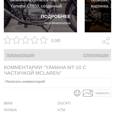
Yamaha XS650, созданный
картинка. Э
руками и умами немецкой
успешных пе
ПОДРОБНЕЕ
Benders Company и
mototeamrussia
вдохновленный детским
велосипедом.
0.0/0
предыдущая
следующая
КОММЕНТАРИИ "YAMAHA MT-10 С
ЧАСТИЧКОЙ MCLAREN"
написать
BMW
DUCATI
HONDA
KTM