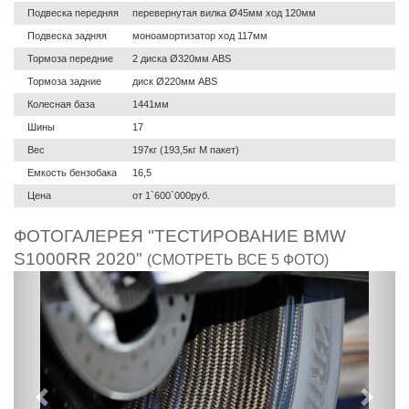
Подвеска передняя
перевернутая вилка Ø45мм ход 120мм
Подвеска задняя
моноамортизатор ход 117мм
Тормоза передние
2 диска Ø320мм ABS
Тормоза задние
диск Ø220мм ABS
Колесная база
1441мм
Шины
17
Вес
197кг (193,5кг М пакет)
Емкость бензобака
16,5
Цена
от 1`600`000руб.
ФОТОГАЛЕРЕЯ "ТЕСТИРОВАНИЕ BMW
S1000RR 2020"
(СМОТРЕТЬ ВСЕ 5 ФОТО)
Предыдущий
След