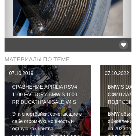
МАТЕРИАЛЫ ПО ТЕМЕ
07.10.2019
07.10.2022
СРАВНЕНИЕ APRILIA RSV4
BMW S 1000
1100 FACTORY BMW S 1000
ОФИЦИАЛ
RR DUCATI PANIGALE V4 S
ПОДРОБНО
Эти спортбайки, сочетающие в
BMW объяви
себе огромную мощность и
обновлении
острую как бритва
на 2023 год
управляемость, делают ранее
изменений в