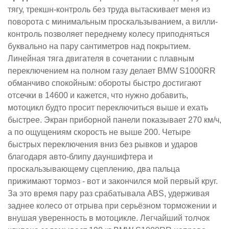
тягу, трекшн-контроль без труда вытаскивает меня из
поворота с минимальным проскальзыванием, а вилли-
контроль позволяет переднему колесу приподняться
буквально на пару сантиметров над покрытием.
Линейная тяга двигателя в сочетании с плавным
переключением на полном газу делает BMW S1000RR
обманчиво спокойным: обороты быстро достигают
отсечки в 14600 и кажется, что нужно добавить,
мотоцикл будто просит переключиться выше и ехать
быстрее. Экран приборной панели показывает 270 км/ч,
а по ощущениям скорость не выше 200. Четыре
быстрых переключения вниз без рывков и ударов
благодаря авто-блипу дауншифтера и
проскальзывающему сцеплению, два пальца
прижимают тормоз - вот и закончился мой первый круг.
За это время пару раз срабатывала ABS, удерживая
заднее колесо от отрыва при серьёзном торможении и
внушая уверенность в мотоцикле. Легчайший толчок