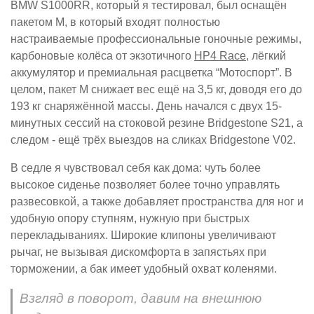
BMW S1000RR, который я тестировал, был оснащён
пакетом M, в который входят полностью
настраиваемые профессиональные гоночные режимы,
карбоновые колёса от экзотичного
HP4 Race
, лёгкий
аккумулятор и премиальная расцветка “Мотоспорт”. В
целом, пакет M снижает вес ещё на 3,5 кг, доводя его до
193 кг снаряжённой массы. День начался с двух 15-
минутных сессий на стоковой резине Bridgestone S21, а
следом - ещё трёх выездов на сликах Bridgestone V02.
В седле я чувствовал себя как дома: чуть более
высокое сиденье позволяет более точно управлять
развесовкой, а также добавляет пространства для ног и
удобную опору ступням, нужную при быстрых
перекладываниях. Широкие клипоны увеличивают
рычаг, не вызывая дискомфорта в запястьях при
торможении, а бак имеет удобный охват коленями.
Взгляд в поворот, давим на внешнюю