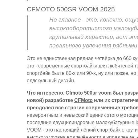
CFMOTO 500SR VOOM 2025
Но главное - это, конечно, ощ
высокооборотистого малокуб
крутильный характер, вот это
повального увлечения рядными
Это не единственная рядная четвёрка до 660 к
это - современные спортбайки для любителей тр
спортбайк был в 80-х или 90-х, ну или позже, н
олдскульный дизайн.
Что интересно, Cfmoto 500sr voom был разра
новой) разработке
CFMoto
или их стратегиче
преодолел все строгие современные требов
невероятным и невысокий ценник этого мотоцик
последние двухцилиндровые малокубатурные Ка
VOOM - это настоящий лёгкий спортбайк с крут
высокого уровня вовлечённости в управление, 