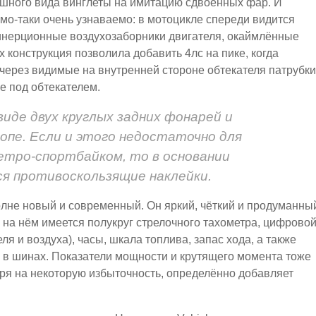
-шного вида винглеты на имитацию сдвоенных фар. И
ямо-таки очень узнаваемо: в мотоцикле спереди видится
 инерционные воздухозаборники двигателя, окаймлённые
 конструкция позволила добавить 4лс на пике, когда
 через видимые на внутренней стороне обтекателя патрубки
 под обтекателем.
виде двух круглых задних фонарей и
опе. Если и этого недостаточно для
ретро-спортбайком, то в основании
ся противоскользящие наклейки.
лне новый и современный. Он яркий, чёткий и продуманны
 на нём имеется полукруг стрелочного тахометра, цифрово
я и воздуха), часы, шкала топлива, запас хода, а также
 в шинах. Показатели мощности и крутящего момента тоже
ря на некоторую избыточность, определённо добавляет