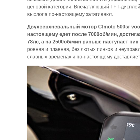
ценовой категории. Впечатляющий TFT-дисплей
выхлопа по-настоящему затягивают.
Двухверхневальный мотор Cfmoto 500sr voo
настоящему едет после 7000об/мин, достига
78лс, а на 2500об/мин раньше наступает пик
ровная и плавная, без лютых пинков и неуправ
славных временах и по-настоящему доставляет