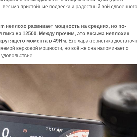
, весьма пристойные подвески и радостный вой сдвоенног
m неплохо развивает мощность на средних, но по-
я пика на 12500. Между прочим, это весьма неплохие
 крутящего момента в 49Нм.
Его характеристика достаточ
ляемой верховой мощности, но всё же она напоминает о
 удовольствие.