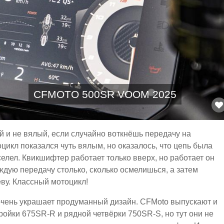
CFMOTO 500SR VOOM 2025
й и не вялый, если случайно воткнёшь передачу на
икл показался чуть вялым, но оказалось, что цепь была
елел. Квикшифтер работает только вверх, но работает он
ждую передачу столько, сколько осмелишься, а затем
у. Классный мотоцикл!
очень украшает продуманный дизайн. CFMoto выпускают и
ойки 675SR-R и рядной четвёрки 750SR-S, но тут они не