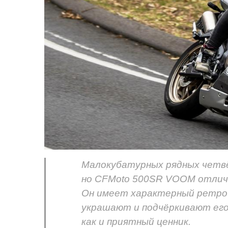
Малокубатурных рядных четвё
но CFMoto 500SR VOOM отличн
Он имеет характерный ретро-
украшают и подчёркивают его
как и приятный ценник.