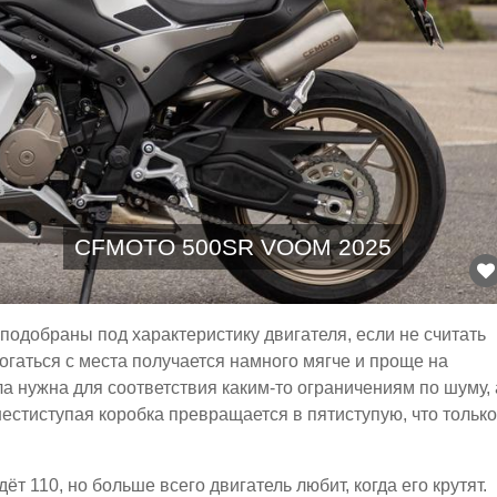
CFMOTO 500SR VOOM 2025
одобраны под характеристику двигателя, если не считать
Трогаться с места получается намного мягче и проще на
ла нужна для соответствия каким-то ограничениям по шуму, 
шестиступая коробка превращается в пятиступую, что только
ёт 110, но больше всего двигатель любит, когда его крутят.