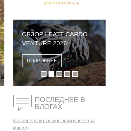
ОБЗОР LEATT CARDO
VENTURE 2026:
ПЕРВЫЙ ШЛЕМ СО
ВСТРОЕННОЙ
ПОДРОБНЕЕ
ГАРНИТУРОЙ
ПОСЛЕДНЕЕ В
БЛОГАХ
Как определить износ цепи и звезд за
минуту