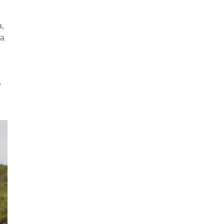
,
ва
,