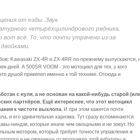
ущения от езды. Звук
атурного четырёхцилиндрового рядника,
 вот всё. То, что почти утрачено из-за
 двойками.
убов: Kawasaki ZX-4R и ZX-4RR по-прежнему выпускаются, 
ек-дней. А 500SR VOOM - это мотоцикл для тех, у кого
о кто душой прикипел именно к той технике. Отсюда и
ботан с нуля, а не основан на какой-нибудь старой (ил
ских партнёров. Ещё интереснее, что этот мотоцикл
ания к чистоте выхлопа.
И при этом кажется почти
ла, и его удивительная харизма. Тут сразу вспоминаются
вы-ниндзи, которые иначе чем овощными и не зовут. Но
ильным мотором, который требует точности управления и
которого и не ожидаешь от мотоцикла этой кубатуры и