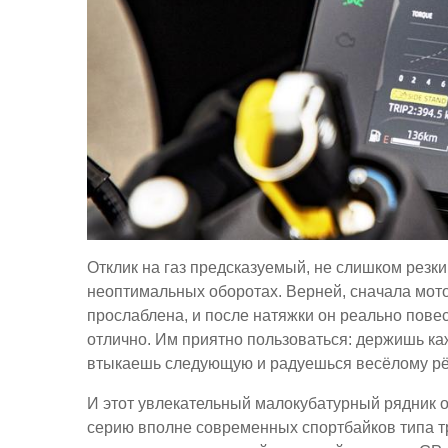
Отклик на газ предсказуемый, не слишком резки
неоптимальных оборотах. Верней, сначала мотоц
прослаблена, и после натяжки он реально повес
отлично. Им приятно пользоваться: держишь ка
втыкаешь следующую и радуешься весёлому рёв
И этот увлекательный малокубатурный рядник 
серию вполне современных спортбайков типа тр