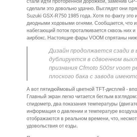
стали идти проторенной дорожкой, заменив GP
сделали это довольно удачно. Выглядят они пр
Suzuki GSX-R750 1985 года. Хотя по факту это
диодными ходовыми огнями. Сообщается, что их
набегающий поток проталкивается сквозь них и
аирбокс. Настоящие фары VOOM спрятаны ниже
Дизайн продолжается сзади в 
дублируется в сдвоенном выхл
признания Cfmoto 500sr voom 
плоского бака с завода имеют
А вот пятидюймовый цветной TFT-дисплей - впо
Главный экран легко читается беглым взглядом:
спидометр, два показания температуры (двигател
информация о давлении и температуре воздуха
отображаются в реальном времени, что, несмот
удовольствия от езды.