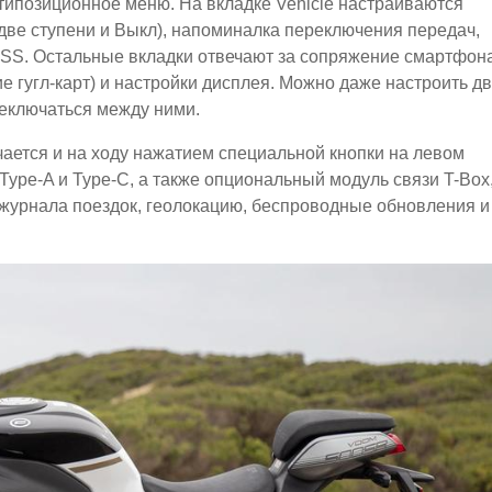
типозиционное меню. На вкладке Vehicle настраиваются
две ступени и Выкл), напоминалка переключения передач,
SS. Остальные вкладки отвечают за сопряжение смартфона
 гугл-карт) и настройки дисплея. Можно даже настроить д
еключаться между ними.
чается и на ходу нажатием специальной кнопки на левом
Type-A и Type-C, а также опциональный модуль связи T-Box
 журнала поездок, геолокацию, беспроводные обновления и