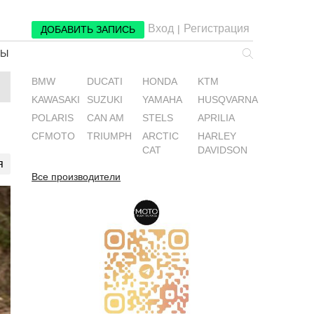
Вход
Регистрация
|
ДОБАВИТЬ ЗАПИСЬ
РЫ
BMW
DUCATI
HONDA
KTM
KAWASAKI
SUZUKI
YAMAHA
HUSQVARNA
POLARIS
CAN AM
STELS
APRILIA
CFMOTO
TRIUMPH
ARCTIC
HARLEY
CAT
DAVIDSON
я
Все производители