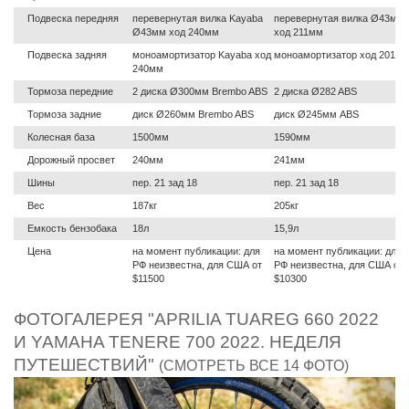
Подвеска передняя
перевернутая вилка Kayaba
перевернутая вилка Ø43мм
Ø43мм ход 240мм
ход 211мм
Подвеска задняя
моноамортизатор Kayaba ход
моноамортизатор ход 201м
240мм
Тормоза передние
2 диска Ø300мм Brembo ABS
2 диска Ø282 ABS
Тормоза задние
диск Ø260мм Brembo ABS
диск Ø245мм ABS
Колесная база
1500мм
1590мм
Дорожный просвет
240мм
241мм
Шины
пер. 21 зад 18
пер. 21 зад 18
Вес
187кг
205кг
Емкость бензобака
18л
15,9л
Цена
на момент публикации: для
на момент публикации: для
РФ неизвестна, для США от
РФ неизвестна, для США от
$11500
$10300
ФОТОГАЛЕРЕЯ "APRILIA TUAREG 660 2022
И YAMAHA TENERE 700 2022. НЕДЕЛЯ
ПУТЕШЕСТВИЙ"
(СМОТРЕТЬ ВСЕ 14 ФОТО)