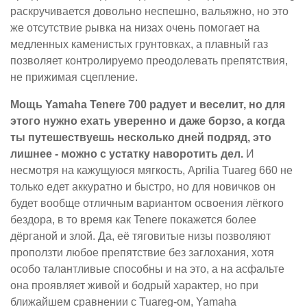
раскручивается довольно неспешно, вальяжно, но это
же отсутствие рывка на низах очень помогает на
медленных каменистых грунтовках, а плавный газ
позволяет контролируемо преодолевать препятствия,
не прижимая сцепление.
Мощь Yamaha Tenere 700 радует и веселит, но для
этого нужно ехать уверенно и даже борзо, а когда
ты путешествуешь несколько дней подряд, это
лишнее - можно с устатку наворотить дел.
И
несмотря на кажущуюся мягкость, Aprilia Tuareg 660 не
только едет аккуратно и быстро, но для новичков он
будет вообще отличным вариантом освоения лёгкого
бездора, в то время как Tenere покажется более
дёрганой и злой. Да, её тяговитые низы позволяют
проползти любое препятствие без заглохания, хотя
особо талантливые способны и на это, а на асфальте
она проявляет живой и бодрый характер, но при
ближайшем сравнении с Tuareg-ом, Yamaha