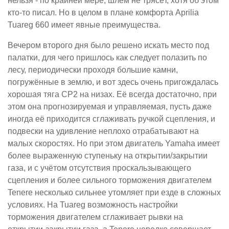
нельзя - по крайней мере, шлем не трясёт, хотя об этом
кто-то писал. Но в целом в плане комфорта Aprilia
Tuareg 660 имеет явные преимущества.
Вечером второго дня было решено искать место под
палатки, для чего пришлось как следует полазить по
лесу, периодически проходя большие камни,
погружённые в землю, и вот здесь очень пригождалась
хорошая тяга CP2 на низах. Её всегда достаточно, при
этом она прогнозируемая и управляемая, пусть даже
иногда её приходится сглаживать ручкой сцепления, и
подвески на удивление неплохо отрабатывают на
малых скоростях. Но при этом двигатель Yamaha имеет
более выраженную ступеньку на открытии/закрытии
газа, и с учётом отсутствия проскальзывающего
сцепления и более сильного торможения двигателем
Tenere несколько сильнее утомляет при езде в сложных
условиях. На Tuareg возможность настройки
торможения двигателем сглаживает рывки на