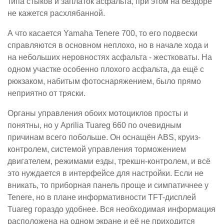
типа стыков и заплаток асфальта, при этом на бездоре
не кажется расхлябанной.
А что касается Yamaha Tenere 700, то его подвески
справляются в основном неплохо, но в начале хода и
на небольших неровностях асфальта - жестковаты. На
одном участке особенно плохого асфальта, да ещё с
рюкзаком, набитым фотоснаряжением, было прямо
неприятно от тряски.
Органы управления обоих мотоциклов просты и
понятны, но у Aprilia Tuareg 660 по очевидным
причинам всего побольше. Он оснащён ABS, круиз-
контролем, системой управления торможением
двигателем, режимами езды, трекшн-контролем, и всё
это нуждается в интерфейсе для настройки. Если не
вникать, то приборная панель проще и симпатичнее у
Tenere, но в плане информативности TFT-дисплей
Tuareg гораздо удобнее. Вся необходимая информация
расположена на одном экране и её не приходится