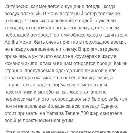
Интересно, как меняется ощущение погоды, когда
воздух влажный. В жару встречный ветер толком не
охлаждает, сколько ни обливайся водой, а уж если
холодно, то пробирает по-настоящему даже совсем
небольшой ветерок. Поэтому облако жара от двигателя
Aprilia может быть очень приятно в прохладное время,
но в жару совершенно ни к чему. Впрочем, это дело
привычки, а уж те, кто ездил на круизёрах в жару в
кожаном экипе, к таким вещам относятся проще. Как ни
странно, продуваемая одежда типа джинсов и для
жара мотора оказывается более проницаемой, а
стоило только надеть нормальные мотоштаны,
наколенники и мотоботы, как жар стал вполне
переносимым, и этот вопрос довольно быстро забылся,
почти не всплывая больше за всю поездку. Однако,
стоит признать: на Yamaha Tenere 700 жар двигателя
вообще практически неощутим.
Итак, мотоциклы навьючены, подвески отрегулированы