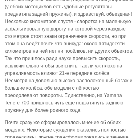
(у обоих мотоциклов есть удобные регуляторы
преднатяга задней пружины), и здравствуй, объездная!
Несколько километров спустя - своротка на маленькую
асфальтированную дорогу, на которой через каждые
сто метров стоят знаки ограничения скорости, но при
этом она ведёт почти что вникуда: около пятидесяти
километров на ней нет ни посёлков, ни других объектов.
Так что пришлось ради науки превысить скорость,
исключительно чтобы выяснить, так ли уж плохо на
управляемость влияют 21-е передние колёса.
Несмотря на довольно высоко расположенный багаж и
большие колёса, обе модели с лёгкостью
преодолевают повороты. Единственно, на Yamaha
Tenere 700 пришлось чуть ещё подзатянуть заднюю
пружину для более ровного хода.
Почти сразу же сформировалось мнение об обеих
моделях. Некоторые суждения оказались полностью
справедливы, другие трансформировались в течение