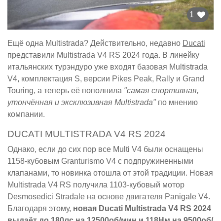
1
Ещё одна Multistrada? Действительно, недавно
Ducati
представили Multistrada V4 RS 2024 года. В линейку
итальянских турэндуро уже входят базовая Multistrada
V4, комплектация S, версии Pikes Peak, Rally и Grand
Touring, а теперь её пополнила
"самая спортивная,
утончённая и эксклюзивная Multistrada"
по мнению
компании.
DUCATI MULTISTRADA V4 RS 2024
Однако, если до сих пор все Multi V4 были оснащены
1158-кубовым Granturismo V4 с подпружиненными
клапанами, то новинка отошла от этой традиции. Новая
Multistrada V4 RS получила 1103-кубовый мотор
Desmosedici Stradale на основе двигателя Panigale V4.
Благодаря этому,
новая Ducati Multistrada V4 RS 2024
выдаёт до 180лс на 12500об/мин и 118Нм на 9500об/