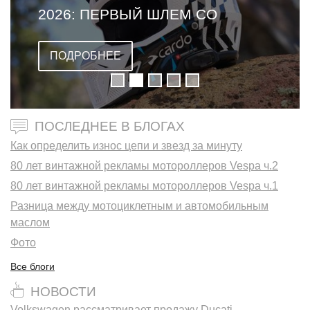
2026: ПЕРВЫЙ ШЛЕМ СО
ВСТРОЕННОЙ ГАРНИТУРОЙ
ПОДРОБНЕЕ
ПОСЛЕДНЕЕ В БЛОГАХ
Как определить износ цепи и звезд за минуту
80 лет винтажной рекламы мотороллеров Vespa ч.2
80 лет винтажной рекламы мотороллеров Vespa ч.1
Разница между мотоциклетным и автомобильным
маслом
Фото
Все блоги
НОВОСТИ
Volkswagen рассматривает продажу Ducati