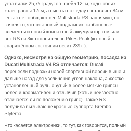
угол вилки 25,75 градусов, трейл 12см, ходы обоих
колёс равны 17см, а высота по седлу составляет 84см.
Ducati не сообщают вес Multistrada RS напрямую, но
заявляют, что титановый подрамник, карбоновые
элементы и новый компактный аккумулятор снизили
вес RS на 3кг относительно Pikes Peak (который в
снаряжённом состоянии весит 239кг).
Однако, несмотря на общую геометрию, посадка на
Ducati Multistrada V4 RS отличается:
Ducati
перенесли подножки новой спортивной версии выше и
дальше назад для увеличения углов наклона, а жёстко
установленный руль, обутый в более мягкие грипсы,
более информативен и отзывчив (хоть и неизвестно,
отличается ли по положению грипс). Также RS
получила вызывающе красные суппорта Brembo
Stylema.
Что касается электроники, то тут, как говорится, полный