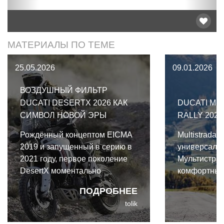
МАТЕРИАЛЫ ПО ТЕМЕ
25.05.2026
09.01.2026
ВОЗДУШНЫЙ ФИЛЬТР
DUCATI DESERTX 2026 КАК
DUCATI MU
СИМВОЛ НОВОЙ ЭРЫ
RALLY 2026
Рождённый концептом EICMA
Multistrada 
2019 и запущенный в серию в
универсальн
2021 году, первое поколение
Мультистрад
DesertX моментально
комфортный
завоевало сердца многих
мотоцикл, п
ПОДРОБНЕЕ
поклонников
вездеходный
tolik
приключенческого туризма.
асфальте, и 
Узнаваемый стиль Ducati,
недавно V4 