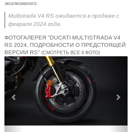
эксклюзивного.
Multistrada V4 RS ожидается в продаже с
февраля 2024 года.
ФОТОГАЛЕРЕЯ "DUCATI MULTISTRADA V4
RS 2024. ПОДРОБНОСТИ О ПРЕДСТОЯЩЕЙ
ВЕРСИИ RS"
(СМОТРЕТЬ ВСЕ 4 ФОТО)
Предыдущий
След