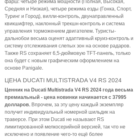
фарш: четыре режима мощности (Полная, Высокая,
Средняя и Низкая), четыре режима езды (Гонка, Спорт,
Туринг и Город), вилли-контроль, двунаправленный
квикшифтер, наклонный трекшн-контроль и система
управления торможением двигателем. Туристы-
дальнобои весьма оценят адаптивный круиз-контроль и
систему отслеживания слепых зон на основе радаров.
Также RS сохраняет 6,5-дюймовую TFT-панель, только
она будет с новым графическим оформлением на
основе Panigale.
ЦЕНА DUCATI MULTISTRADA V4 RS 2024
Ценник на Ducati Multistrada V4 RS 2024 года весьма
премиальный - цена новинки начинается с 37995
долларов.
Впрочем, за эту цену каждый экземпляр
получит индивидуальный номерной шильдик на
траверсе. При этом Ducati не называют RS
лимитированной мелкосерийной версией, так что не
исключено и появление чего-то ещё более