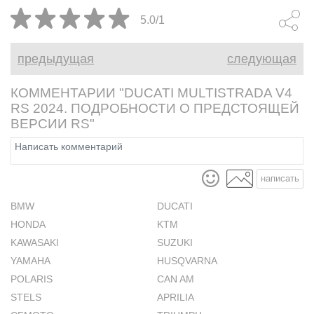
характер двигателя и
обновление 
5.0/1
серьёзные внедорожные
электронику
амбиции с 21-дюймовым
предыдущая
следующая
передним колесом сделали
своё дело.
КОММЕНТАРИИ "DUCATI MULTISTRADA V4
RS 2024. ПОДРОБНОСТИ О ПРЕДСТОЯЩЕЙ
ВЕРСИИ RS"
написать
BMW
DUCATI
HONDA
KTM
KAWASAKI
SUZUKI
YAMAHA
HUSQVARNA
POLARIS
CAN AM
STELS
APRILIA