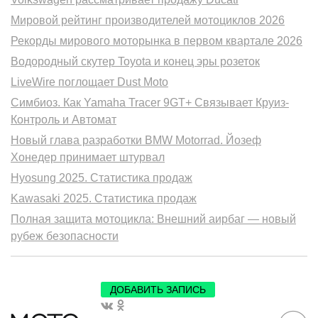
Мировой рейтинг производителей мотоциклов 2026
Рекорды мирового моторынка в первом квартале 2026
Водородный скутер Toyota и конец эры розеток
LiveWire поглощает Dust Moto
Симбиоз. Как Yamaha Tracer 9GT+ Связывает Круиз-
Контроль и Автомат
Новый глава разработки BMW Motorrad. Йозеф
Хонедер принимает штурвал
Hyosung 2025. Статистика продаж
Kawasaki 2025. Статистика продаж
Полная защита мотоцикла: Внешний аирбаг — новый
рубеж безопасности
ДОБАВИТЬ ЗАПИСЬ