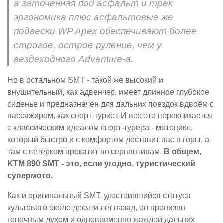
а заточенная под асфальт и трек
эргономика плюс асфальтовые же
подвески WP Apex обеспечивают более
строгое, острое руление, чем у
вездеходного Adventure-а.
Но в остальном SMT - такой же высокий и
внушительный, как адвенчер, имеет длинное глубокое
сиденье и предназначен для дальних поездок вдвоём с
пассажиром, как спорт-турист. И всё это перекликается
с классическим идеалом спорт-турера - мотоцикл,
который быстро и с комфортом доставит вас в горы, а
там с ветерком прокатит по серпантинам.
В общем,
KTM 890 SMT - это, если угодно, туристический
супермото.
Как и оригинальный SMT, удостоившийся статуса
культового около десяти лет назад, он пронизан
гоночным духом и одновременно жаждой дальних