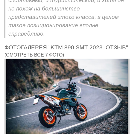
спортивный, и туристический, и хотя он
не похож на большинство
представителей этого класса, в целом
такое позиционирование вполне
справедливо.
ФОТОГАЛЕРЕЯ "KTM 890 SMT 2023. ОТЗЫВ"
(СМОТРЕТЬ ВСЕ 7 ФОТО)
Предыдущий
След