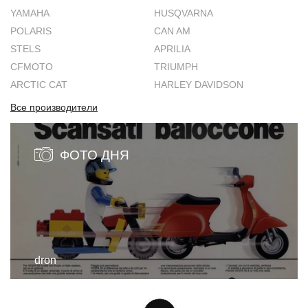
YAMAHA
HUSQVARNA
POLARIS
CAN AM
STELS
APRILIA
CFMOTO
TRIUMPH
ARCTIC CAT
HARLEY DAVIDSON
Все производители
ФОТО ДНЯ
dron