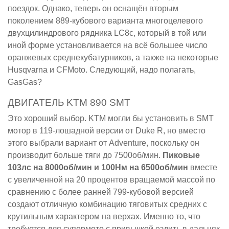
поездок. Однако, теперь он оснащён вторым
поколением 889-кубового варианта многоцелевого
двухцилиндрового рядника LC8c, который в той или
иной форме установливается на всё большее число
оранжевых среднекубатурников, а также на некоторые
Husqvarna и CFMoto. Следующий, надо полагать,
GasGas?
ДВИГАТЕЛЬ KTM 890 SMT
Это хороший выбор. KTM могли бы установить в SMT
мотор в 119-лошадной версии от Duke R, но вместо
этого выбрали вариант от Adventure, поскольку он
производит больше тяги до 7500об/мин.
Пиковые
103лс на 8000об/мин и 100Нм на 6500об/мин
вместе
с увеличенной на 20 процентов вращаемой массой по
сравнению с более ранней 799-кубовой версией
создают отличную комбинацию тяговитых средних с
крутильным характером на верхах. Именно то, что
требуется для супермото с привычкой ездить в дальняк