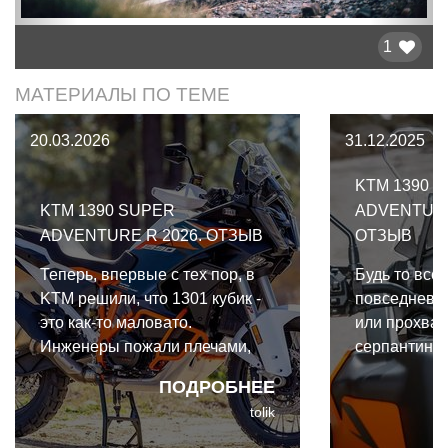
1
МАТЕРИАЛЫ ПО ТЕМЕ
20.03.2026
31.12.2025
KTM 1390 
KTM 1390 SUPER
ADVENTURE
ADVENTURE R 2026. ОТЗЫВ
ОТЗЫВ
Теперь, впервые с тех пор, в
Будь то все
KTM решили, что 1301 кубик -
повседневна
это как-то маловато.
или прохват
Инженеры пожали плечами,
серпантинам
гордо провозгласили "Чем
Adventure S
ПОДРОБНЕЕ
больше, тем лучше" и выдали
всему.
tolik
вот это: KTM 1390 Super
Adventure R 2026. Грязевая