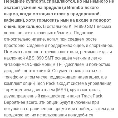
Передние суппорта справляются, но им немного не
хватает усилия на пределе (и Brembo-вского
шарма, когда мотоцикл стоит у придорожной
кафешки), хотя тормозить ими на входе в поворот
очень прикольно.
В остальном KTM 890 SMT весьма
хорош во всех ключевых областях. Подножки
относительно низкие, ногам при среднем росте
просторно. Сиденье и поддерживающее, и спортивное.
Помимо наклонного трекшн-контроля, режимов езды и
наклонной ABS, 890 SMT оснащён чётким и легко
читающимся 5-дюймовым TFT-дисплеем и полностью
диодной светотехникой. Он умеет подключаться к
телефону, в том числе поддерживает навигацию, а в
комплект опций Tech Pack входит система управления
торможением двигателем (MSR), круиз-контроль,
двунаправленный квикшифтер и пакет Track Pack.
Вероятнее всего, эти опции будут включены при
покупке на ограниченное время или пробег, а затем для
продолжения их использования понадобится