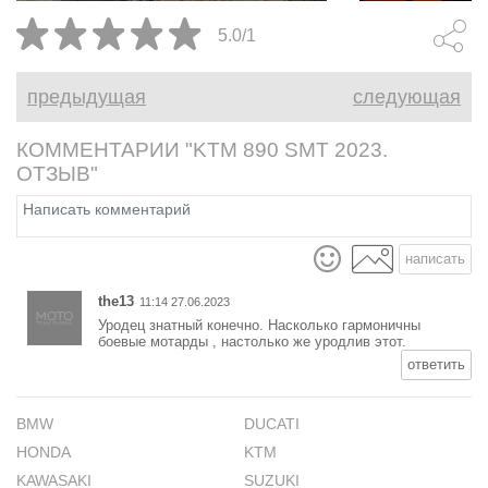
ракета с заявленной
5.0/1
мощностью в 173лс, круиз-
контролем и пошаговой
предыдущая
следующая
навигацией.
КОММЕНТАРИИ "KTM 890 SMT 2023.
ОТЗЫВ"
написать
the13
11:14 27.06.2023
Уродец знатный конечно. Насколько гармоничны
боевые мотарды , настолько же уродлив этот.
ответить
BMW
DUCATI
HONDA
KTM
KAWASAKI
SUZUKI