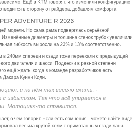
зависимо. Ещё в KTM говорят, что изменили конфигурацию
отводится в сторону от райдера, добавляя комфорта.
PER ADVENTURE R 2026
ей модели. Но сама рама подверглась серьёзной
и. Изменённые диаметры и толщина стенок трубок увеличил
ольная гибкость выросли на 23% и 13% соответственно.
м в 240мм спереди и сзади тоже переехали с предыдущей
вого двигателя и шасси. Подвески в равной степени
го ещё ждать, когда в команде разработчиков есть
а Дакара Куинн Коди.
цикл, и на нём так весело ехать, -
 с избытком. Так что всё упирается в
ти. Мотоцикл-то справится.
нает, о чём говорит. Если есть сомнения - можете найти виде
турмовал весьма крутой холм с примотанным сзади ланч-