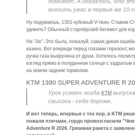
поможет. А оказалось, что эт
вселить ужас в первые же 10 с
Ну подумаешь, 1301-кубовый V-твин. Ставим Сп
удивить? Обычный старпёрский бегемот для езд
Не
"да"
. Это была, пожалуй, самая дикая ошиб
казино. Вот впереди перед глазами горизонт, м
ручка газа выкручена от души. Хотелось посмотр
взгляд прямо в полуденное солнце с задратым 
на землю задним тормозом.
KTM 1390 SUPER ADVENTURE R 2
Урок усвоен: когда
выпуска
KTM
свысока - себе дороже.
И вот теперь, впервые с тех пор, в KTM реши
пожали плечами, гордо провозгласили
"Чем
Adventure R 2026. Грязевая ракета с заявл