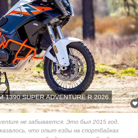
M 1390 SUPER ADVENTURE R 2026
enture не забывается. Это был 2015 год,
 казалось, что опыт езды на спортбайках