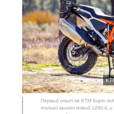
KT
Первый опыт на KTM Super Adv
только вышел новый 1290-й, и