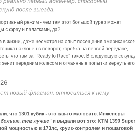
о реально первый адвенчер, способный
екунд после выезда.
ортивный режим - чем там этот большой турер может
ы с фрау и палатками, да?
ка в жизни, даже несмотря на опыт посещения американског
отоцикл наклонён в поворот, коробка на первой передаче,
еть, что там за "Ready to Race" такое. В следующую секунду
в зенит передним колесом и отчаянные попытки вернуть его
026
ет новый флагман, относиться к нему
ли, что 1301 кубик - это как-то маловато. Инженеры
 больше, тем лучше"
и выдали вот это: KTM 1390 Supe
енной мощностью в 173лс, круиз-контролем и пошаговой