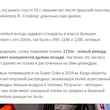
ь эту ракету спустя 10 с лишним лет после прошлой попытки
Adventure R. Спойлер: довольно-таки далеко.
dventure всегда задавал стандарты в классе больших
ure с его 100лс, так было с 990, 1190 и 1290, которые
традицию, снова поднимая планку.
173лс - новый рекорд
яют конкурентов далеко позади.
Частично это заслуга
ут далеко не только в расточенных на 2мм цилиндрах.
рвые появившуюся на Super Duke в 2024-м. Когда обороты
игает впускной распредвал, активизируя более агрессивны
линдры больше воздуха и топлива. Результат - мотоцикл
о при этом имеет шикарный отклик на средних и бешеный
venture раньше не было.