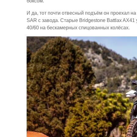
боксом.
И да, тот почти отвесный подъём он проехал на
SAR с завода. Старые Bridgestone Battlax AX41
40/60 на бескамерных спицованных колёсах.