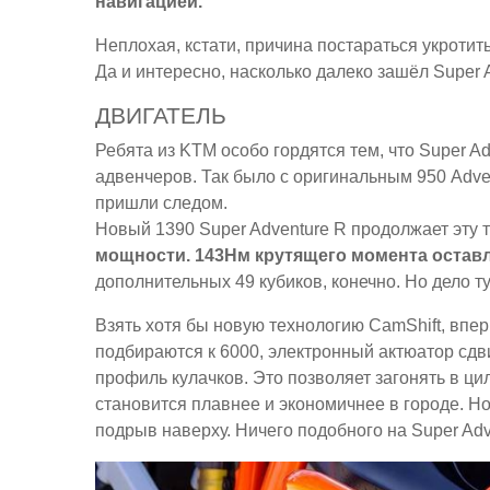
навигацией.
Неплохая, кстати, причина постараться укротит
Да и интересно, насколько далеко зашёл Super 
ДВИГАТЕЛЬ
Ребята из KTM особо гордятся тем, что Super A
адвенчеров. Так было с оригинальным 950 Advent
пришли следом.
Новый 1390 Super Adventure R продолжает эту 
мощности. 143Нм крутящего момента оставл
дополнительных 49 кубиков, конечно. Но дело т
Взять хотя бы новую технологию CamShift, впе
подбираются к 6000, электронный актюатор сдв
профиль кулачков. Это позволяет загонять в ци
становится плавнее и экономичнее в городе. Н
подрыв наверху. Ничего подобного на Super Ad