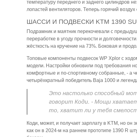
температуру переднего и заднего цилиндров не
лопастей вентиляторов. Теперь горячий воздух 
ШАССИ И ПОДВЕСКИ KTM 1390 SU
Подрамник и маятник перекочевали с предыдущ
переработке в угоду прочности и долговечност
жёсткость на кручение на 73%. Боковая и прод
Топовые компоненты подвесок WP Xplor с ходо
модели. Настройки обновили под требования но
комфортные и по-спортивному собранные, - а че
четырёхкратный победитель Baja 1000 и легенд
Это настолько способный мото
говорит Коди. - Мощи хватает
то, хватит ли у тебя смелос
Коди, может, и получает зарплату в KTM, но он з
как он в 2024-м на раннем прототипе 1390 R ш