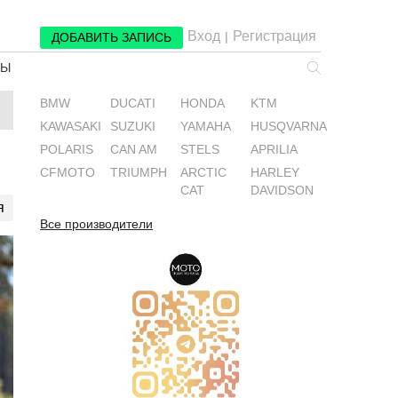
Вход
Регистрация
|
ДОБАВИТЬ ЗАПИСЬ
РЫ
BMW
DUCATI
HONDA
KTM
KAWASAKI
SUZUKI
YAMAHA
HUSQVARNA
POLARIS
CAN AM
STELS
APRILIA
CFMOTO
TRIUMPH
ARCTIC
HARLEY
CAT
DAVIDSON
я
Все производители