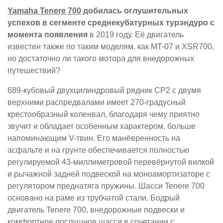
Yamaha Tenere 700
добилась оглушительных
успехов в сегменте среднекубатурных турэндуро с
момента появления
в 2019 году. Её двигатель
известен также по таким моделям, как MT-07 и XSR700,
но достаточно ли такого мотора для внедорожных
путешествий?
689-кубовый двухцилиндровый рядник CP2 с двумя
верхними распредвалами имеет 270-градусный
крестообразный коленвал, благодаря чему приятно
звучит и обладает особенным характером, больше
напоминающим V-твин. Его манёвренность на
асфальте и на грунте обеспечивается полностью
регулируемой 43-миллиметровой перевёрнутой вилкой
и рычажной задней подвеской на моноамортизаторе с
регулятором преднатяга пружины. Шасси Tenere 700
основано на раме из трубчатой стали. Бодрый
двигатель Tenere 700, внедорожные подвески и
комфортное послушное шасси в сочетании с