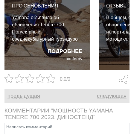
ПРО ОБНОВЛЕНИЯ
ОТЗЫВ
Yamaha объявила об
В общем, с
обновления Tenere 700.
обновление
Популярный
испортила и
среднекубатурный турэндуро
мотоцикл. Н
получил TFT-дисплей, связь со
положение н
ПОДРОБНЕЕ
смартфоном, новый режим
роскошная м
panferov
ABS и ряд других небольших
самая техно
улучшений. Также стало
продвинутая
известно, что эти же доработки
самая дешё
0.0/0
получит и Tenere 700 Rally
одноклассни
Edition
заставит по
предыдущая
следующая
приобрести 
700?
КОММЕНТАРИИ "МОЩНОСТЬ YAMAHA
TENERE 700 2023. ДИНОСТЕНД"