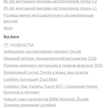
80 лет винтажной рекламы мотороллеров Vespa ч.2
80 лет винтажной рекламы мотороллеров Vespa ч.1
Разница между мотоциклетным и автомобильным
маслом
Фото
Все блоги
НОВОСТИ
Volkswagen рассматривает продажу Ducati
Мировой рейтинг производителей мотоциклов 2026
Рекорды мирового моторынка в первом квартале 2026
Водородный скутер Toyota и конец эры розеток
LiveWire поглощает Dust Moto
Симбиоз. Как Yamaha Tracer 9GT+ Связывает Круиз-
Контроль и Автомат
Новый глава разработки BMW Motorrad. Йозеф
Хонедер принимает штурвал