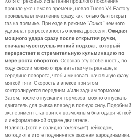
Хотя с трековых испытаний прошлого поколения
прошло уже немало времени, новая Tuono V4 Factory
произвела впечатление сразу, как только был открыт
газ на прямике. При езде в режиме
"Гонка"
немного
удивила прогрессивность отклика дросселя.
Ожидая
мощного удара сразу после открытия ручки,
сначала чувствуешь мягкий подхват, который
перерастает в стремительную кульминацию по
мере роста оборотов.
Осознав эту особенность, по
ходу сессии можно открывать газ чуть раньше, в
середине поворота, чтобы миновать начальную фазу
мягкой тяги. Скорость в апексе при этом
контролируется передним и/или задним тормозом.
Затем, после отпускания тормозов, можно отпускать
двигатель для рывка вперёд в полную силу. Подобный
эксперимент становится возможным благодаря чёткой
и информативной отдаче двигателя.
Являясь (хотя и солидно
"одетым"
) нейкедом,
мотоцикл в итоге подчиняется законам аэродинамики.