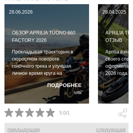
28.06.2026
28.04.2025
ОБЗОР APRILIA TUONO 660
APRILIA TU
FACTORY 2026
ОТЗЫВ
Прокладывая траекторию в
Aprilia взял
скоростном повороте
своего спор
гоночного трека и улучшая
оформила в 
личное время круга на
2026 года. 
полностью стоковом
к новичкам,
ПОДРОБНЕЕ
мотоцикле, я пришёл к
и безусловн
tolik
однозначному выводу: Aprilia
управляемы
Tuono 660 Factory — это
выполненны
настоящий чит-код в категории
традициях и
5.0/1
среднекубатурных нейкедов и
бренда
спортивной езды в целом.
предыдущая
следующая