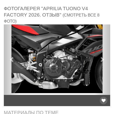
ФОТОГАЛЕРЕЯ "APRILIA TUONO V4
FACTORY 2026. ОТЗЫВ"
(СМОТРЕТЬ ВСЕ 8
ФОТО)
Предыдущий
След
МАТЕРИАЛЫ ПО ТЕМЕ