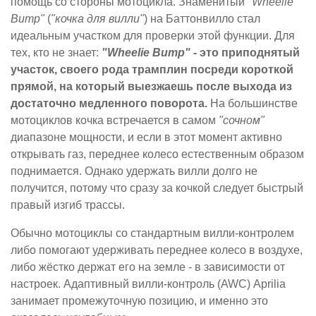
помощь со стороны мотоцикла. Знаменитый
"Wheelie
Bump"
(
"кочка для вилли"
) на Баттонвилло стал
идеальным участком для проверки этой функции. Для
тех, кто не знает:
"Wheelie Bump"
- это приподнятый
участок, своего рода трамплин посреди короткой
прямой, на который выезжаешь после выхода из
достаточно медленного поворота.
На большинстве
мотоциклов кочка встречается в самом
"сочном"
диапазоне мощности, и если в этот момент активно
открывать газ, переднее колесо естественным образом
поднимается. Однако удержать вилли долго не
получится, потому что сразу за кочкой следует быстрый
правый изгиб трассы.
Обычно мотоциклы со стандартным вилли-контролем
либо помогают удерживать переднее колесо в воздухе,
либо жёстко держат его на земле - в зависимости от
настроек. Адаптивный вилли-контроль (AWC) Aprilia
занимает промежуточную позицию, и именно это