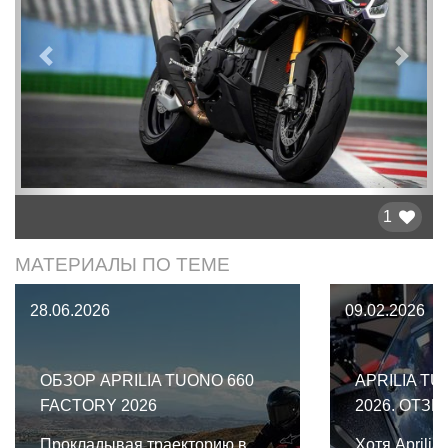
Предыдущий
След
1
МАТЕРИАЛЫ ПО ТЕМЕ
28.06.2026
09.02.2026
ОБЗОР APRILIA TUONO 660
APRILIA T
FACTORY 2026
2026. ОТЗЫ
Прокладывая траекторию в
Хотя Aprilia