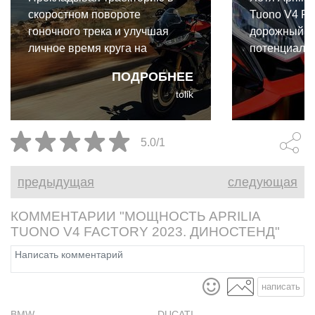
скоростном повороте
Tuono V4 Fac
гоночного трека и улучшая
дорожный мо
личное время круга на
потенциал 
полностью стоковом
раскрываетс
ПОДРОБНЕЕ
мотоцикле, я пришёл к
гоночной тр
tolik
однозначному выводу: Aprilia
оценить все
Tuono 660 Factory — это
стоит испыта
настоящий чит-код в категории
прежде след
5.0/1
среднекубатурных нейкедов и
что именно 
спортивной езды в целом.
Tuono V4 Fa
предыдущая
следующая
с предшест
КОММЕНТАРИИ "МОЩНОСТЬ APRILIA
TUONO V4 FACTORY 2023. ДИНОСТЕНД"
написать
BMW
DUCATI