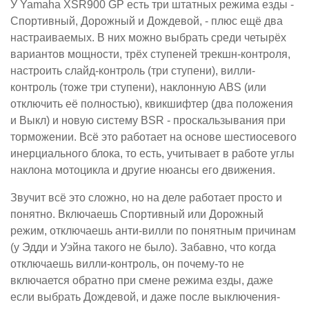
У Yamaha XSR900 GP есть три штатных режима езды -
Спортивный, Дорожный и Дождевой, - плюс ещё два
настраиваемых. В них можно выбрать среди четырёх
вариантов мощности, трёх ступеней трекшн-контроля,
настроить слайд-контроль (три ступени), вилли-
контроль (тоже три ступени), наклонную ABS (или
отключить её полностью), квикшифтер (два положения
и Выкл) и новую систему BSR - проскальзывания при
торможении. Всё это работает на основе шестиосевого
инерциального блока, то есть, учитывает в работе углы
наклона мотоцикла и другие нюансы его движения.
Звучит всё это сложно, но на деле работает просто и
понятно. Включаешь Спортивный или Дорожный
режим, отключаешь анти-вилли по понятным причинам
(у Эдди и Уэйна такого не было). Забавно, что когда
отключаешь вилли-контроль, он почему-то не
включается обратно при смене режима езды, даже
если выбрать Дождевой, и даже после выключения-