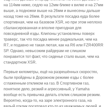
на 114мм ниже, седло на 12мм ближе к вилке и на 27мм
выше, а подножки выше на 26мм и вынесены дальше
назад тоже на 26мм. В результате посадка куда более
спортивная, чем на базовом XSR, но при этом неплохо
сбалансированная и вполне пригодная для
повседневной езды. Клипоны установлены поверх
траверс, так что посадка менее радикальная, чем на
R7, и подавно не такая лютая, как на R6 или FZR400RR
SP. Однако, невысоким райдерам не слишком
понравится тот факт, что сиденье стало выше, чем на
стандартном XSR.
Первые километры, ещё на разрешённых скоростях,
были пройдены в Дорожном режиме езды с более
сглаженным откликом на газ. В Спортивном газ,
понятное дело, резкий и агрессивный, у Yamaha
вообще есть привычка делать отклик слишком резким.
Вероятно, когда-то, на заре электронного газа, на
вялый отклик посетовал кто-то из уважаемых людей, и