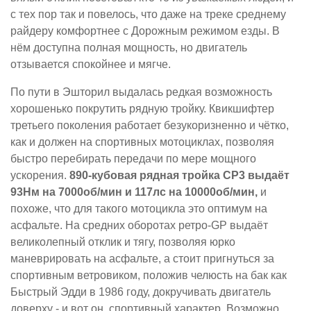
с тех пор так и повелось, что даже на треке среднему
райдеру комфортнее с Дорожным режимом езды. В
нём доступна полная мощность, но двигатель
отзывается спокойнее и мягче.
По пути в Эшторил выдалась редкая возможность
хорошенько покрутить рядную тройку. Квикшифтер
третьего поколения работает безукоризненно и чётко,
как и должен на спортивных мотоциклах, позволяя
быстро перебирать передачи по мере мощного
ускорения.
890-кубовая рядная тройка CP3 выдаёт
93Нм на 7000об/мин и 117лс на 10000об/мин,
и
похоже, что для такого мотоцикла это оптимум на
асфальте. На средних оборотах ретро-GP выдаёт
великолепный отклик и тягу, позволяя юрко
маневрировать на асфальте, а стоит пригнуться за
спортивным ветровиком, положив челюсть на бак как
Быстрый Эдди в 1986 году, докручивать двигатель
доверху - и вот он, спортивный характер. Возможно,