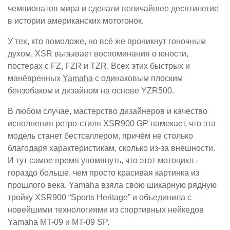
чемпионатов мира и сделали величайшее десятилетие
в истории американских мотогонок.
У тех, кто помоложе, но всё же проникнут гоночным
духом, XSR вызывает воспоминания о юности,
постерах с FZ, FZR и TZR. Всех этих быстрых и
манёвренных
Yamaha
с одинаковым плоским
бензобаком и дизайном на основе YZR500.
В любом случае, мастерство дизайнеров и качество
исполнения ретро-стиля XSR900 GP намекает, что эта
модель станет бестселлером, причём не столько
благодаря характеристикам, сколько из-за внешности.
И тут самое время упомянуть, что этот мотоцикл -
гораздо больше, чем просто красивая картинка из
прошлого века. Yamaha взяла свою шикарную рядную
тройку XSR900 “Sports Heritage” и объединила с
новейшими технологиями из спортивных нейкедов
Yamaha MT-09 и MT-09 SP.