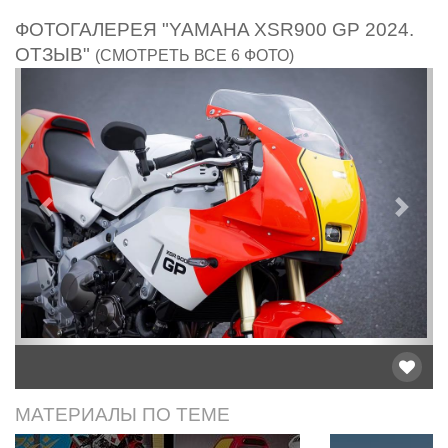
ФОТОГАЛЕРЕЯ "YAMAHA XSR900 GP 2024.
ОТЗЫВ"
(СМОТРЕТЬ ВСЕ 6 ФОТО)
Предыдущий
След
МАТЕРИАЛЫ ПО ТЕМЕ