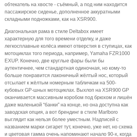
обтекатель на хвосте - съёмный, а под ним находится
пассажирское сиденье, дополненное аккуратными
складными подножками, как на XSR900.
Диагональная рама в стиле Deltabox имеет
характерную для того времени отделку, и даже
легкосплавные колёса имеют отверстия в ступицах, как
мотоциклах того периода, например, Yamaha FZR1000
EXUP. Конечно, две круглые фары были бы
аутентичнее, чем стандартная одиночная, но кому-то
больше понравится лаконичный жёлтый нос, который
отсылает к жёлтым номерным табличкам на 500-
кубовых GP-шных мотоциклах. Выхлоп на XSR900 GP
оканчивается массивным коробом под брюхом и лишён
даже маленькой “банки” на конце, но она доступна как
заводская опция, а вот брендинг в стиле Marlboro
выглядит как нельзя более уместным. Надписей с
названием марки сигарет тут, конечно, уже нет, но схема
и цветовая гамма очень напоминают начало 90-х, когда