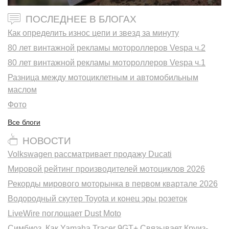
ПОСЛЕДНЕЕ В БЛОГАХ
Как определить износ цепи и звезд за минуту
80 лет винтажной рекламы мотороллеров Vespa ч.2
80 лет винтажной рекламы мотороллеров Vespa ч.1
Разница между мотоциклетным и автомобильным
маслом
Фото
Все блоги
НОВОСТИ
Volkswagen рассматривает продажу Ducati
Мировой рейтинг производителей мотоциклов 2026
Рекорды мирового моторынка в первом квартале 2026
Водородный скутер Toyota и конец эры розеток
LiveWire поглощает Dust Moto
Симбиоз. Как Yamaha Tracer 9GT+ Связывает Круиз-