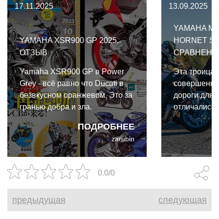
17.11.2025
13.09.2025
YAMAHA MT
YAMAHA XSR900 GP 2025.
HORNET SU
ОТЗЫВ
СРАВНЕНИ
Yamaha XSR900 GP в Power
Эта троица 
Grey - всё равно что Ducati в
совершенно 
безвкусном оранжевом. Это за
дороги для 
гранью добра и зла.
отличались,
перегонов п
ПОДРОБНЕЕ
трассе и го
zarubin
приятных м
серпантине
Yamaha MT-
0.0/0
Hornet Suzu
предыдущая
следующая