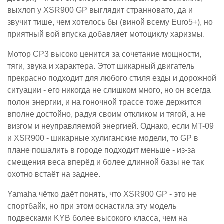
выхлоп у XSR900 GP выглядит странновато, да и
звучит тише, чем хотелось бы (виной всему Euro5+), но
приятный вой впуска добавляет мотоциклу харизмы.
Мотор CP3 высоко ценится за сочетание мощности,
тяги, звука и характера. Этот шикарный двигатель
прекрасно подходит для любого стиля езды и дорожной
ситуации - его никогда не слишком много, но он всегда
полон энергии, и на гоночной трассе тоже держится
вполне достойно, радуя своим откликом и тягой, а не
визгом и неуправляемой энергией. Однако, если MT-09
и XSR900 - шикарные хулиганские модели, то GP в
плане пошалить в городе подходит меньше - из-за
смещения веса вперёд и более длинной базы не так
охотно встаёт на заднее.
Yamaha чётко даёт понять, что XSR900 GP - это не
спортбайк, но при этом оснастила эту модель
подвесками KYB более высокого класса, чем на