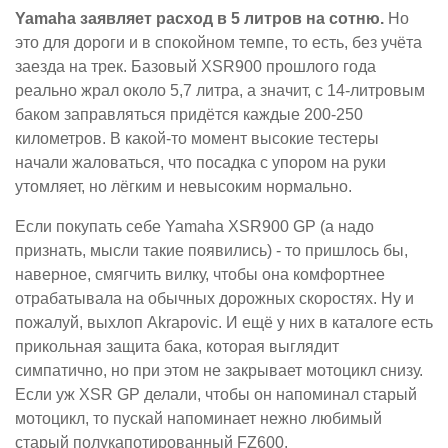
Yamaha заявляет расход в 5 литров на сотню.
Но
это для дороги и в спокойном темпе, то есть, без учёта
заезда на трек. Базовый XSR900 прошлого года
реально жрал около 5,7 литра, а значит, с 14-литровым
баком заправляться придётся каждые 200-250
километров. В какой-то момент высокие тестеры
начали жаловаться, что посадка с упором на руки
утомляет, но лёгким и невысоким нормально.
Если покупать себе Yamaha XSR900 GP (а надо
признать, мысли такие появились) - то пришлось бы,
наверное, смягчить вилку, чтобы она комфортнее
отрабатывала на обычных дорожных скоростях. Ну и
пожалуй, выхлоп Akrapovic. И ещё у них в каталоге есть
прикольная защита бака, которая выглядит
симпатично, но при этом не закрывает мотоцикл снизу.
Если уж XSR GP делали, чтобы он напоминал старый
мотоцикл, то пускай напоминает нежно любимый
старый полукапотированный FZ600.