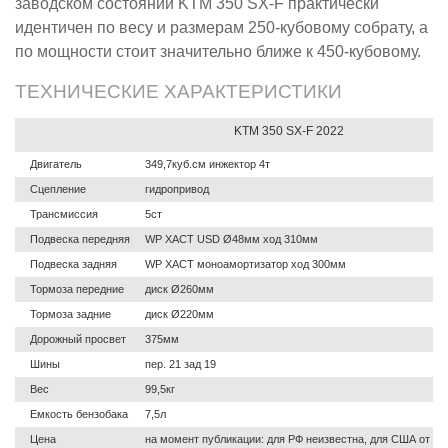
заводском состоянии KTM 350 SX-F практически
идентичен по весу и размерам 250-кубовому собрату, а
по мощности стоит значительно ближе к 450-кубовому.
ТЕХНИЧЕСКИЕ ХАРАКТЕРИСТИКИ
KTM 350 SX-F 2022
Двигатель
349,7куб.см инжектор 4т
Сцепление
гидропривод
Трансмиссия
5ст
Подвеска передняя
WP XACT USD Ø48мм ход 310мм
Подвеска задняя
WP XACT моноамортизатор ход 300мм
Тормоза передние
диск Ø260мм
Тормоза задние
диск Ø220мм
Дорожный просвет
375мм
Шины
пер. 21 зад 19
Вес
99,5кг
Емкость бензобака
7,5л
Цена
на момент публикации: для РФ неизвестна, для США от