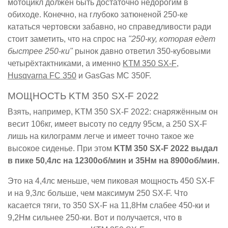
мотоцикл должен быть достаточно недорогим в
обиходе. Конечно, на глубоко затюненой 250-ке
кататься чертовски забавно, но справедливости ради
стоит заметить, что на спрос на
"250-ку, которая едет
быстрее 250-ки"
рынок давно ответил 350-кубовыми
четырёхтактниками, а именно
KTM 350 SX-F
,
Husqvarna FC 350
и GasGas MC 350F.
МОЩНОСТЬ KTM 350 SX-F 2022
Взять, например, KTM 350 SX-F 2022: снаряжённым он
весит 106кг, имеет высоту по седлу 95см, а 250 SX-F
лишь на килограмм легче и имеет точно такое же
высокое сиденье. При этом
KTM 350 SX-F 2022 выдал
в пике 50,4лс на 12300об/мин и 35Нм на 8900об/мин.
Это на 4,4лс меньше, чем пиковая мощность 450 SX-F
и на 9,3лс больше, чем максимум 250 SX-F. Что
касается тяги, то 350 SX-F на 11,8Нм слабее 450-ки и
9,2Нм сильнее 250-ки. Вот и получается, что в