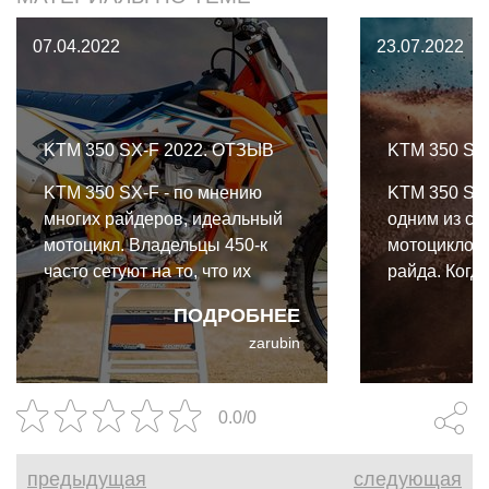
07.04.2022
23.07.2022
KTM 350 SX-F 2022. ОТЗЫВ
KTM 350 SX
KTM 350 SX-F - по мнению
KTM 350 SX-
многих райдеров, идеальный
одним из с
мотоцикл. Владельцы 450-к
мотоциклов 
часто сетуют на то, что их
райда. Когда
мотоциклы тяжеловаты,
была ещё ры
ПОДРОБНЕЕ
рулятся хуже, чем хотелось бы,
агрессивног
zarubin
и при этом излишне
того, чтобы 
приёмистые. Владельцы
350 SX-F вы
четырёхтактных 250-к
0.0/0
жалуются на недостаток
мощности…
предыдущая
следующая