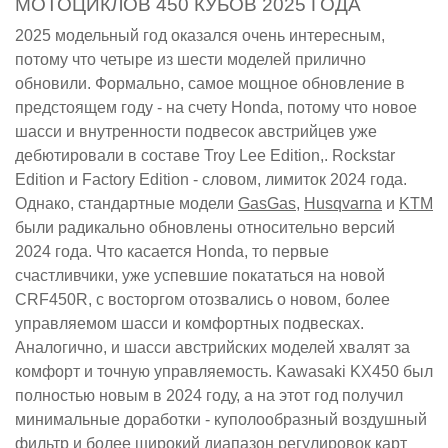
МОТОЦИКЛОВ 450 КУБОВ 2025 ГОДА
2025 модельный год оказался очень интересным,
потому что четыре из шести моделей прилично
обновили. Формально, самое мощное обновление в
предстоящем году - на счету Honda, потому что новое
шасси и внутренности подвесок австрийцев уже
дебютировали в составе Troy Lee Edition,. Rockstar
Edition и Factory Edition - словом, лимиток 2024 года.
Однако, стандартные модели
GasGas
,
Husqvarna
и
KTM
были радикально обновлены относительно версий
2024 года. Что касается Honda, то первые
счастливчики, уже успевшие покататься на новой
CRF450R, с восторгом отозвались о новом, более
управляемом шасси и комфортных подвесках.
Аналогично, и шасси австрийских моделей хвалят за
комфорт и точную управляемость. Kawasaki KX450 был
полностью новым в 2024 году, а на этот год получил
минимальные доработки - куполообразный воздушный
фильтр и более широкий диапазон регулировок карт