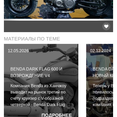
МАТЕРИАЛЫ ПО ТЕМЕ
12.05.2026
02.12.2024
BENDA DARK FLAG 600 И
BENDA DAR
ВОЗРОЖДЕНИЕ V4
НОВЫЙ КР
Компания Benda из Ханчжоу
Теперь у B
выводит на рынок третий по
появилось 
счету круизер с V-образной
подразделен
четверкой - Benda Dark Flag
компания пр
600, делая эту архитектуру
Dark Flag 9
ПОДРОБНЕЕ