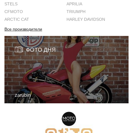
STELS
APRILIA
CFMOTO
TRIUMPH
ARCTIC CAT
HARLEY DAVIDSON
Все производители
ФОТО ДНЯ
zarubin