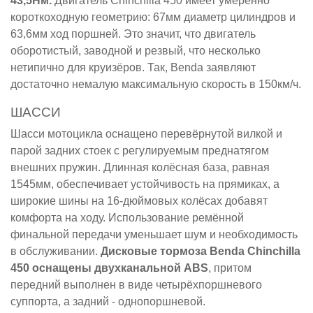
43,5Нм.
Двигатель Chinchilla 450 имеет умеренно
короткоходную геометрию: 67мм диаметр цилиндров и
63,6мм ход поршней. Это значит, что двигатель
оборотистый, заводной и резвый, что несколько
нетипично для круизёров. Так, Benda заявляют
достаточно немалую максимальную скорость в 150км/ч.
ШАССИ
Шасси мотоцикла оснащено перевёрнутой вилкой и
парой задних стоек с регулируемым преднатягом
внешних пружин. Длинная колёсная база, равная
1545мм, обеспечивает устойчивость на прямиках, а
широкие шины на 16-дюймовых колёсах добавят
комфорта на ходу. Использование ремённой
финальной передачи уменьшает шум и необходимость
в обслуживании.
Дисковые тормоза Benda Chinchilla
450 оснащены двухканальной ABS
, притом
передний выполнен в виде четырёхпоршневого
суппорта, а задний - однопоршневой.