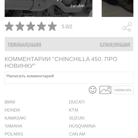
флагманской для своей
собственног
zarubin
линейки. Benda Dark Flag 600 -
а заявка на доминирование в
сегменте, где раньше
5.0/2
безраздельно правили
двухцилиндровые агрегаты.
предыдущая
следующая
КОММЕНТАРИИ "CHINCHILLA 450. ПРО
НОВИНКУ"
написать
BMW
DUCATI
HONDA
KTM
KAWASAKI
SUZUKI
YAMAHA
HUSQVARNA
POLARIS
CAN AM