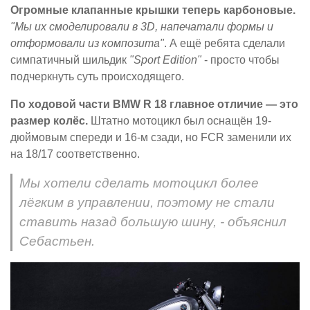
Огромные клапанные крышки теперь карбоновые.
"Мы их смоделировали в 3D, напечатали формы и
отформовали из композита"
. А ещё ребята сделали
симпатичный шильдик
"Sport Edition"
- просто чтобы
подчеркнуть суть происходящего.
По ходовой части BMW R 18 главное отличие — это
размер колёс.
Штатно мотоцикл был оснащён 19-
дюймовым спереди и 16-м сзади, но FCR заменили их
на 18/17 соответственно.
Мы хотели сделать мотоцикл более
лёгким в управлении, поэтому не стали
ставить назад большую шину, - объяснил
Себастьен.