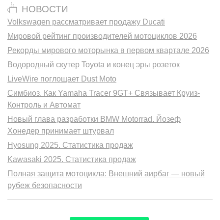
НОВОСТИ
Volkswagen рассматривает продажу Ducati
Мировой рейтинг производителей мотоциклов 2026
Рекорды мирового моторынка в первом квартале 2026
Водородный скутер Toyota и конец эры розеток
LiveWire поглощает Dust Moto
Симбиоз. Как Yamaha Tracer 9GT+ Связывает Круиз-
Контроль и Автомат
Новый глава разработки BMW Motorrad. Йозеф
Хонедер принимает штурвал
Hyosung 2025. Статистика продаж
Kawasaki 2025. Статистика продаж
Полная защита мотоцикла: Внешний аирбаг — новый
рубеж безопасности