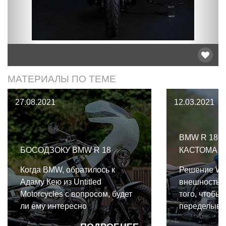
МАТЕРИАЛЫ ПО ТЕМЕ
27.08.2021
12.03.2021
BMW R 18.
БОСОДЗОКУ BMW R 18
КАСТОМА
Когда BMW, обратилось к
Решение Wa
Адаму Кею из Untitled
внешность 
Motorcycles с вопросом, будет
того, чтобы 
ли ему интересно
переделыват
кастомизировать R 18 для
на нынешне