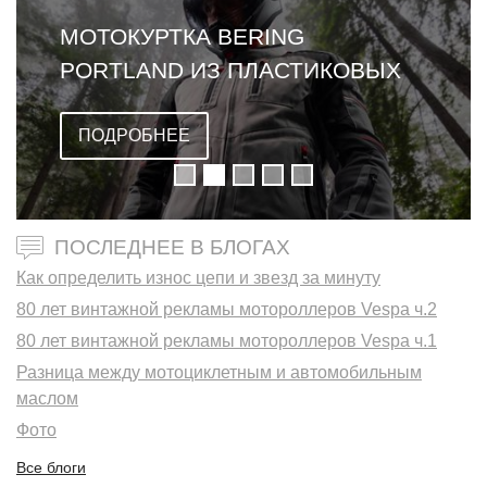
МОТОКУРТКА BERING
PORTLAND ИЗ ПЛАСТИКОВЫХ
БУТЫЛОК
ПОДРОБНЕЕ
ПОСЛЕДНЕЕ В БЛОГАХ
Как определить износ цепи и звезд за минуту
80 лет винтажной рекламы мотороллеров Vespa ч.2
80 лет винтажной рекламы мотороллеров Vespa ч.1
Разница между мотоциклетным и автомобильным
маслом
Фото
Все блоги