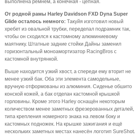
выполнена ремнём, а конечная - цепная.
От родной рамы Harley Davidson FXD Dyna Super
Glide осталось немного:
Такуйя изготовил новый
хребет из овальной трубки, переделал подрамник так,
чтобы он сходился к кастомному алюминиевому
маятнику. Штатные задние стойки Дайны заменил
горизонтальный моноамортизатор RacingBros с
кастомной внутрянкой.
Выше находится узкий хвост, а спереди ему вторит не
менее узкий бак. Оба эти элемента самодельные,
вручную отформованы из алюминия. Сиденье обшито
конской кожей, а бак отделан кастомной крышкой
горловины. Кроме этого Harley оснащён некоторым
количеством менее заметных фрезерованных деталей,
типа крепления номерного знака на левом боку и
кастомных подножек. На крышке зажигания и ещё
нескольких заметных местах нанесён логотип SureShot.