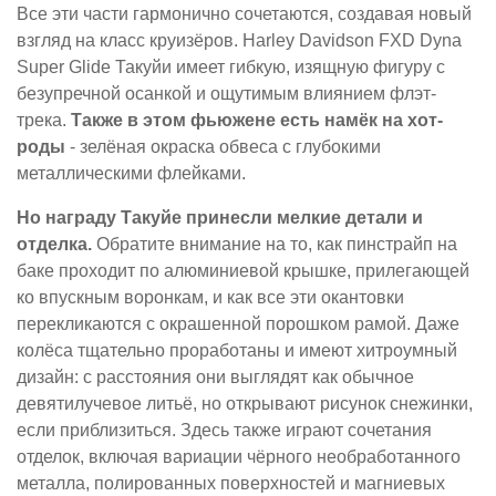
Все эти части гармонично сочетаются, создавая новый
взгляд на класс круизёров. Harley Davidson FXD Dyna
Super Glide Такуйи имеет гибкую, изящную фигуру с
безупречной осанкой и ощутимым влиянием флэт-
трека.
Также в этом фьюжене есть намёк на хот-
роды
- зелёная окраска обвеса с глубокими
металлическими флейками.
Но награду Такуйе принесли мелкие детали и
отделка.
Обратите внимание на то, как пинстрайп на
баке проходит по алюминиевой крышке, прилегающей
ко впускным воронкам, и как все эти окантовки
перекликаются с окрашенной порошком рамой. Даже
колёса тщательно проработаны и имеют хитроумный
дизайн: с расстояния они выглядят как обычное
девятилучевое литьё, но открывают рисунок снежинки,
если приблизиться. Здесь также играют сочетания
отделок, включая вариации чёрного необработанного
металла, полированных поверхностей и магниевых