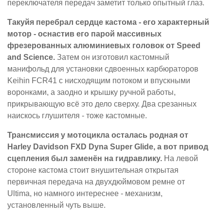
переключателя передач заметит только опытный глаз.
Такуйя перебрал сердце кастома - его характерный
мотор - оснастив его парой массивных
фрезерованных алюминиевых головок от Speed
and Science.
Затем он изготовил кастомный
манифольд для установки сдвоенных карбюраторов
Keihin FCR41 с нисходящим потоком и впускными
воронками, а заодно и крышку ручной работы,
прикрывающую всё это дело сверху. Два срезанных
наискось глушителя - тоже кастомные.
Трансмиссия у мотоцикла осталась родная от
Harley Davidson FXD Dyna Super Glide, а вот привод
сцепления был заменён на гидравлику.
На левой
стороне кастома стоит внушительная открытая
первичная передача на двухдюймовом ремне от
Ultima, но намного интереснее - механизм,
установленный чуть выше.