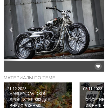
Предыдущий
След
МАТЕРИАЛЫ ПО ТЕМЕ
21.12.2023
08.11.2023
HARLEY DAVIDSON
SPORTSTER 883 ДЛЯ
СПОРТИВН
ВНЕДОРОЖНЫХ
ИЗ HARLEY