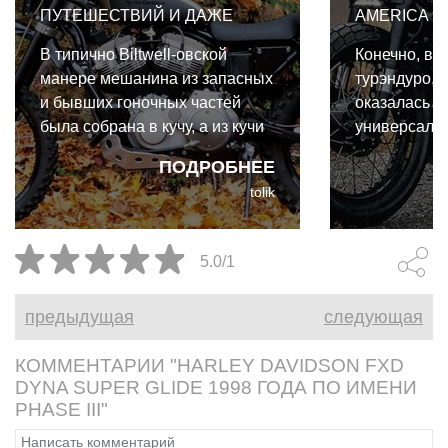
ПУТЕШЕСТВИЙ И ДАЖЕ
AMERICA
ГОНОК
В типично Biltwell-овской
Конечно, в 
манере мешанина из запасных
турэндуро, 
и бывших гоночных частей
оказалась к
была собрана в кучу, а из кучи
универсаль
родился ещё один полностью
чем казалос
ПОДРОБНЕЕ
функциональный
Кастомные 
tolik
внедорожный мотоцикл, под
появляться т
названием "Spare Parts
оказалось, ч
Sportster", что означает
капотировко
5.0/1
"Sportster из запчастей".
весьма суро
предыдущая
следующая
КОММЕНТАРИИ "HARLEY DAVIDSON FXD
DYNA SUPER GLIDE 1998 ГОДА ПО ИМЕНИ
PHASE III"