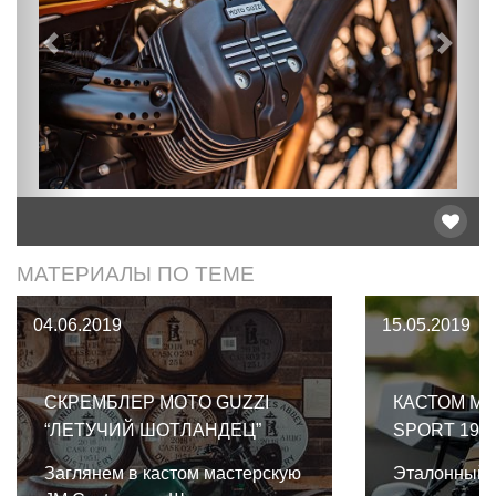
Предыдущий
След
МАТЕРИАЛЫ ПО ТЕМЕ
04.06.2019
15.05.2019
СКРЕМБЛЕР MOTO GUZZI
КАСТОМ MO
“ЛЕТУЧИЙ ШОТЛАНДЕЦ”
SPORT 196
Заглянем в кастом мастерскую
Эталонный п