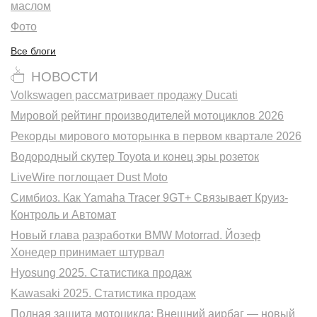
маслом
Фото
Все блоги
НОВОСТИ
Volkswagen рассматривает продажу Ducati
Мировой рейтинг производителей мотоциклов 2026
Рекорды мирового моторынка в первом квартале 2026
Водородный скутер Toyota и конец эры розеток
LiveWire поглощает Dust Moto
Симбиоз. Как Yamaha Tracer 9GT+ Связывает Круиз-
Контроль и Автомат
Новый глава разработки BMW Motorrad. Йозеф
Хонедер принимает штурвал
Hyosung 2025. Статистика продаж
Kawasaki 2025. Статистика продаж
Полная защита мотоцикла: Внешний аирбаг — новый