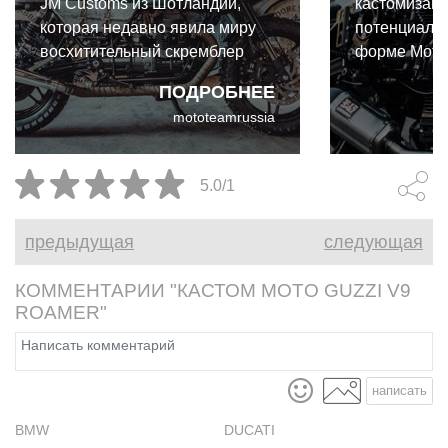
JM Customs из Шотландии,
кастомизаци
которая недавно явила миру
потенциал м
восхитительный скремблер
форме Moto 
Moto Guzzi. Основанный на
1966 года н
ПОДРОБНЕЕ
V65 Florida 1986 года, "Летучий
страшным и
mototeamrussia
Шотландец" готов бесконечно
несмотря на 
бороздить улицы горных
эффекта не 
городков и зелёные
5.0/1
шотландские холмы.
предыдущая
следующая
КОММЕНТАРИИ "КАСТОМ MOTO GUZZI V9
ROAMER"
написать
BMW
DUCATI