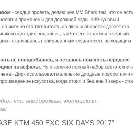
авом
- сердце проекта, делающее MM Shark тем, что он есть
хнологии применены для дорожной езды. 449-кубовый
но именно его тяговитость на любых оборотах делает его
шком подходил под обвес, так что его окрасили в чёрный.
цикл, оканчиваясь полированным глушителем, выходящим
ять не понадобилось, и осталось поменять переднее
оцикл на асфальт.
Ну и конечно полный набор светотехники
лючена - Дирк использовал маленькие диодные поворотники 
роизведение искусства, когда стоит, и бешеный зверь - сто
дил, что внедорожные мотоциклы -
ов!
Е KTM 450 EXC SIX DAYS 2017"