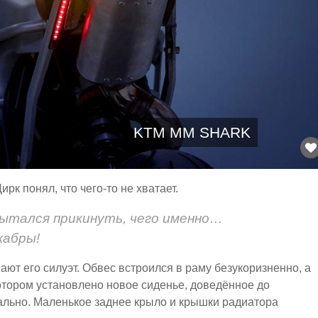
KTM MM SHARK
рк понял, что чего-то не хватает.
пытался прикинуть, чего именно…
жабры!
ют его силуэт. Обвес встроился в раму безукоризненно, а
отором установлено новое сиденье, доведённое до
уально. Маленькое заднее крыло и крышки радиатора