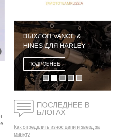
ВЫХЛОП VANCE &
HINES ДЛЯ HARLEY
DAVIDSON PAN AMERICA
ПОДРОБНЕЕ
ПОСЛЕДНЕЕ В
БЛОГАХ
ет
ре
Как определить износ цепи и звезд за
минуту