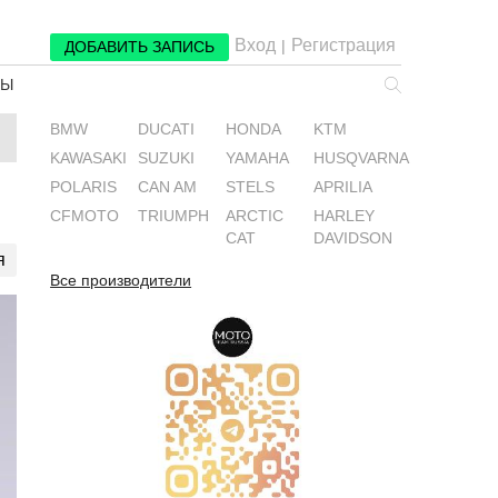
Вход
Регистрация
|
ДОБАВИТЬ ЗАПИСЬ
РЫ
BMW
DUCATI
HONDA
KTM
KAWASAKI
SUZUKI
YAMAHA
HUSQVARNA
POLARIS
CAN AM
STELS
APRILIA
CFMOTO
TRIUMPH
ARCTIC
HARLEY
CAT
DAVIDSON
я
Все производители