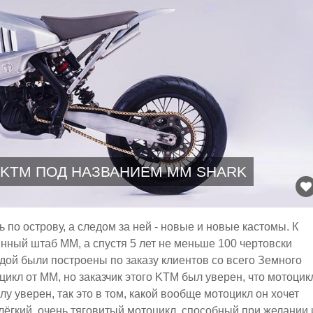
KTM ПОД НАЗВАНИЕМ MM SHARK
 по острову, а следом за ней - новые и новые кастомы. К
янный штаб MM, а спустя 5 лет не меньше 100 чертовски
дой были построены по заказу клиентов со всего Земного
икл от MM, но заказчик этого KTM был уверен, что мотоцик
лу уверен, так это в том, какой вообще мотоцикл он хочет
 лёгкий, очень тяговитый мотоцикл, способный при желании 