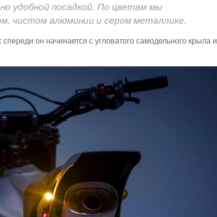
 но удобной посадкой. По цветам мы
ом, чистом алюминии и сером металлике.
:
спереди он начинается с угловатого самодельного крыла и