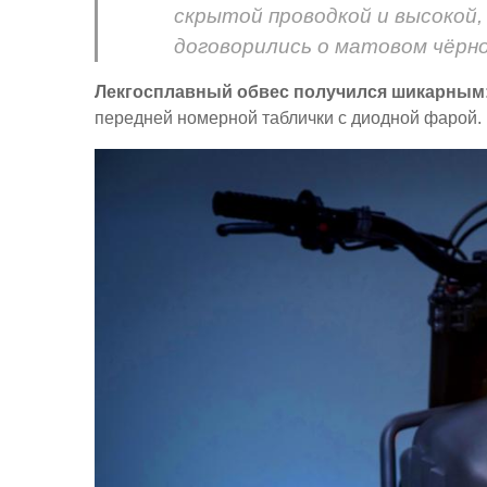
скрытой проводкой и высокой,
договорились о матовом чёрн
Лекгосплавный обвес получился шикарным
передней номерной таблички с диодной фарой.