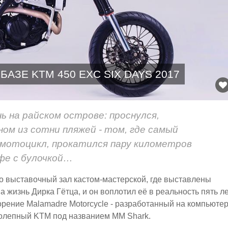
БАЗЕ KTM 450 EXC SIX DAYS 2017
ь на райском острове: проснулся,
ном из сотни пляжей - том, где самый
 мотоцикл, прокатился пару километров
офе с булочкой…
то выставочный зал кастом-мастерской, где выставлены
а жизнь Дирка Гётца, и он воплотил её в реальность пять л
орение Malamadre Motorcycle - разработанный на компьюте
иколепный KTM под названием MM Shark.