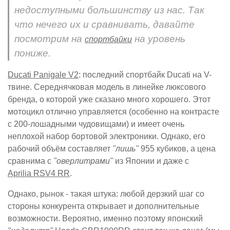
недоступными большинству из нас. Так
что нечего их и сравнивать, давайте
посмотрим на
на уровень
спортбайки
пониже.
Ducati Panigale V2
: последний спортбайк Ducati на V-
твине. Середнячковая модель в линейке люксового
бренда, о которой уже сказано много хорошего. Этот
мотоцикл отлично управляется (особенно на контрасте
с 200-лошадными чудовищами) и имеет очень
неплохой набор бортовой электроники. Однако, его
рабочий объём составляет
"лишь"
955 кубиков, а цена
сравнима с
"оверлитрами"
из Японии и даже с
Aprilia RSV4 RR
.
Однако, рынок - такая штука: любой дерзкий шаг со
стороны конкурента открывает и дополнительные
возможности. Вероятно, именно поэтому японский