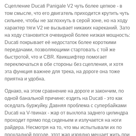
Сцепление Ducati Panigale V2 чуть более цепкое - в
том смысле, что его двигатель приходится крутить чуть
сильнее, чтобы не заглохнуть в серой зоне, но на ходу
характер тяги V2 не вызывает никаких нареканий. Зато
на ходу становится очевидной более низкая мощность:
Ducati покрывает её недостаток более короткими
передачами, позволяющими стартовать с той же
быстротой, что и CBR. Квикшифтер помогает
переключаться в обе стороны без сцепления, и хотя
эта функция важнее для трека, на дороге она тоже
приятна и удобна.
Однако, на этом сравнение на дороге и закончим, по
одной банальной причине: ездить на Ducati - это как
оседлать буржуйку. Давняя проблема с супербайками
Ducati на V-твинах - жар от выхлопа заднего цилиндра
проходит прямо под сиденьем и излучается на ноги
райдера. Несмотря на то, что мы испытывали их по
прохладной погоде, этот жар изрядно мешает жить при