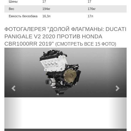
Шины
17
17
Вес
194кг
176кг
Емкость бензобака
16,3л
17л
ФОТОГАЛЕРЕЯ "ДОЛОЙ ФЛАГМАНЫ: DUCATI
PANIGALE V2 2020 ПРОТИВ HONDA
CBR1000RR 2019"
(СМОТРЕТЬ ВСЕ 15 ФОТО)
Предыдущий
След