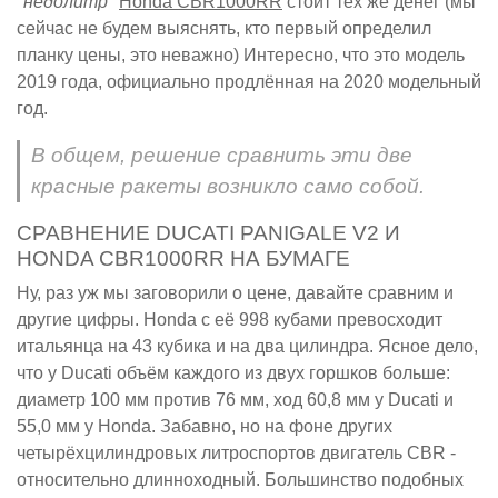
"недолитр"
Honda CBR1000RR
стоит тех же денег (мы
сейчас не будем выяснять, кто первый определил
планку цены, это неважно) Интересно, что это модель
2019 года, официально продлённая на 2020 модельный
год.
В общем, решение сравнить эти две
красные ракеты возникло само собой.
СРАВНЕНИЕ DUCATI PANIGALE V2 И
HONDA CBR1000RR НА БУМАГЕ
Ну, раз уж мы заговорили о цене, давайте сравним и
другие цифры. Honda с её 998 кубами превосходит
итальянца на 43 кубика и на два цилиндра. Ясное дело,
что у Ducati объём каждого из двух горшков больше:
диаметр 100 мм против 76 мм, ход 60,8 мм у Ducati и
55,0 мм у Honda. Забавно, но на фоне других
четырёхцилиндровых литроспортов двигатель CBR -
относительно длинноходный. Большинство подобных