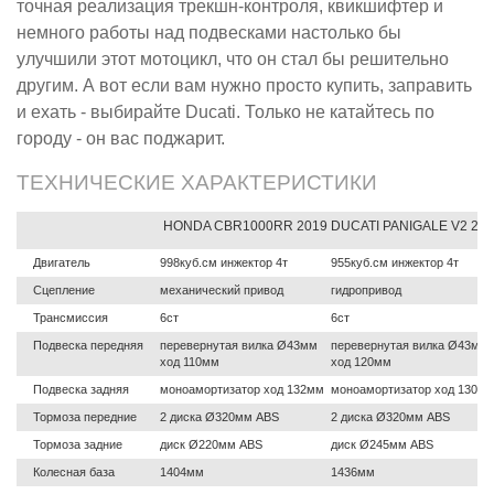
точная реализация трекшн-контроля, квикшифтер и
немного работы над подвесками настолько бы
улучшили этот мотоцикл, что он стал бы решительно
другим. А вот если вам нужно просто купить, заправить
и ехать - выбирайте Ducati. Только не катайтесь по
городу - он вас поджарит.
ТЕХНИЧЕСКИЕ ХАРАКТЕРИСТИКИ
HONDA CBR1000RR 2019
DUCATI PANIGALE V2 20
Двигатель
998куб.см инжектор 4т
955куб.см инжектор 4т
Сцепление
механический привод
гидропривод
Трансмиссия
6ст
6ст
Подвеска передняя
перевернутая вилка Ø43мм
перевернутая вилка Ø43мм
ход 110мм
ход 120мм
Подвеска задняя
моноамортизатор ход 132мм
моноамортизатор ход 130м
Тормоза передние
2 диска Ø320мм ABS
2 диска Ø320мм ABS
Тормоза задние
диск Ø220мм ABS
диск Ø245мм ABS
Колесная база
1404мм
1436мм