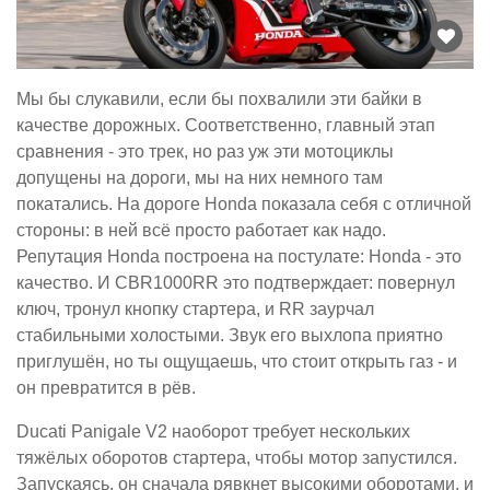
Мы бы слукавили, если бы похвалили эти байки в
качестве дорожных. Соответственно, главный этап
сравнения - это трек, но раз уж эти мотоциклы
допущены на дороги, мы на них немного там
покатались. На дороге Honda показала себя с отличной
стороны: в ней всё просто работает как надо.
Репутация Honda построена на постулате: Honda - это
качество. И CBR1000RR это подтверждает: повернул
ключ, тронул кнопку стартера, и RR заурчал
стабильными холостыми. Звук его выхлопа приятно
приглушён, но ты ощущаешь, что стоит открыть газ - и
он превратится в рёв.
Ducati Panigale V2 наоборот требует нескольких
тяжёлых оборотов стартера, чтобы мотор запустился.
Запускаясь, он сначала рявкнет высокими оборотами, и