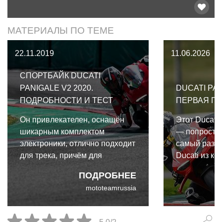
МАТЕРИАЛЫ ПО ТЕМЕ
22.11.2019
11.06.2026
СПОРТБАЙК DUCATI
PANIGALE V2 2020.
DUCATI PAN
ПОДРОБНОСТИ И ТЕСТ
ПЕРВАЯ П
Он привлекателен, оснащён
Этот Ducati
шикарным комплектом
— попросту
электроники, отлично подходит
самый разв
для трека, причём для
Ducati из ко
райдеров разного уровня -
созданных. 
ПОДРОБНЕЕ
продвинутых и среднего
уважения за
mototeamrussia
уровня. Но всё упирается вот
самую прям
во что. Подробности и тест
своими маш
спортбайка Ducati Panigale V2
теми, что п