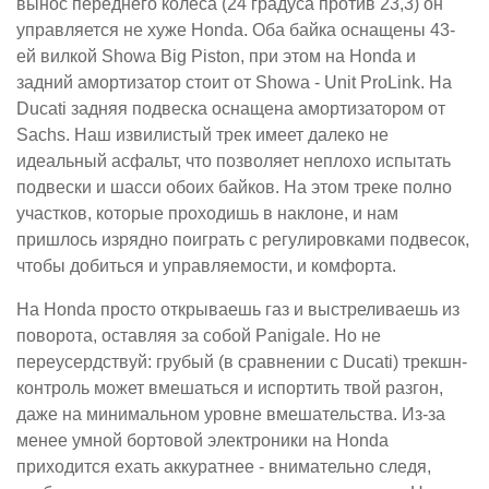
вынос переднего колеса (24 градуса против 23,3) он
управляется не хуже Honda. Оба байка оснащены 43-
ей вилкой Showa Big Piston, при этом на Honda и
задний амортизатор стоит от Showa - Unit ProLink. На
Ducati задняя подвеска оснащена амортизатором от
Sachs. Наш извилистый трек имеет далеко не
идеальный асфальт, что позволяет неплохо испытать
подвески и шасси обоих байков. На этом треке полно
участков, которые проходишь в наклоне, и нам
пришлось изрядно поиграть с регулировками подвесок,
чтобы добиться и управляемости, и комфорта.
На Honda просто открываешь газ и выстреливаешь из
поворота, оставляя за собой Panigale. Но не
переусердствуй: грубый (в сравнении с Ducati) трекшн-
контроль может вмешаться и испортить твой разгон,
даже на минимальном уровне вмешательства. Из-за
менее умной бортовой электроники на Honda
приходится ехать аккуратнее - внимательно следя,