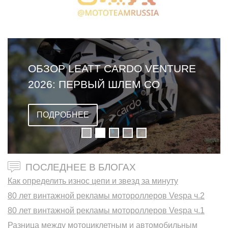
ОБЗОР LEATT CARDO VENTURE
2026: ПЕРВЫЙ ШЛЕМ СО
ВСТРОЕННОЙ ГАРНИТУРОЙ
ПОДРОБНЕЕ
ПОСЛЕДНЕЕ В БЛОГАХ
Как определить износ цепи и звезд за минуту
80 лет винтажной рекламы мотороллеров Vespa ч.2
80 лет винтажной рекламы мотороллеров Vespa ч.1
Разница между мотоциклетным и автомобильным