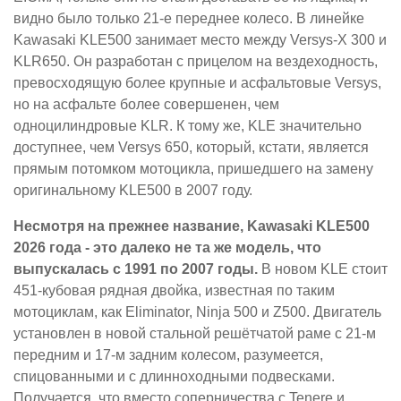
видно было только 21-е переднее колесо. В линейке
Kawasaki KLE500 занимает место между Versys-X 300 и
KLR650. Он разработан с прицелом на вездеходность,
превосходящую более крупные и асфальтовые Versys,
но на асфальте более совершенен, чем
одноцилиндровые KLR. К тому же, KLE значительно
доступнее, чем Versys 650, который, кстати, является
прямым потомком мотоцикла, пришедшего на замену
оригинальному KLE500 в 2007 году.
Несмотря на прежнее название, Kawasaki KLE500
2026 года - это далеко не та же модель, что
выпускалась с 1991 по 2007 годы.
В новом KLE стоит
451-кубовая рядная двойка, известная по таким
мотоциклам, как Eliminator, Ninja 500 и Z500. Двигатель
установлен в новой стальной решётчатой раме с 21-м
передним и 17-м задним колесом, разумеется,
спицованными и с длинноходными подвесками.
Получается, что вместо соперничества с Tenere и