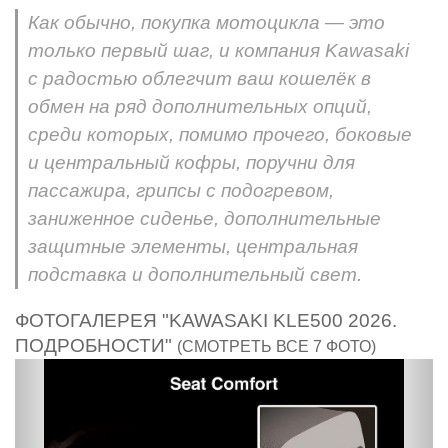
Как обычно, покупка мотоцикла — это
только первый шаг, и компания Kawasaki
с радостью облегчит ваш кошелёк в
обмен на ряд дополнительных опций,
среди которых, помимо прочего, боковые
и центральный кофры, поручни для
пассажира, грипсы с подогревом,
заниженное сиденье, дополнительные
защитные элементы, центральная
подставка и дополнительный свет.
ФОТОГАЛЕРЕЯ "KAWASAKI KLE500 2026.
ПОДРОБНОСТИ"
(СМОТРЕТЬ ВСЕ 7 ФОТО)