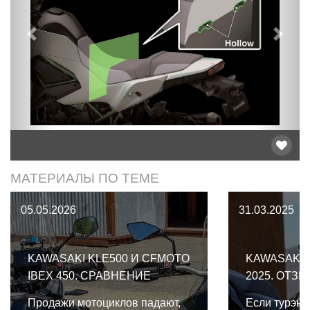
Предыдущий
След
МАТЕРИАЛЫ ПО ТЕМЕ
05.05.2026
31.03.2025
KAWASAKI KLE500 И CFMOTO
KAWASAKI 
IBEX 450. СРАВНЕНИЕ
2025. ОТЗЫ
Продажи мотоциклов падают,
Если турэнду