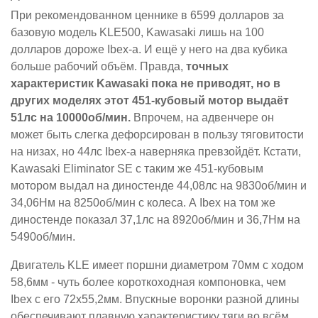
При рекомендованном ценнике в 6599 долларов за
базовую модель KLE500, Kawasaki лишь на 100
долларов дороже Ibex-а. И ещё у него на два кубика
больше рабочий объём. Правда,
точных
характеристик Kawasaki пока не приводят, но в
других моделях этот 451-кубовый мотор выдаёт
51лс на 10000об/мин.
Впрочем, на адвенчере он
может быть слегка дефорсирован в пользу тяговитости
на низах, но 44лс Ibex-а наверняка превзойдёт. Кстати,
Kawasaki Eliminator SE с таким же 451-кубовым
мотором выдал на диностенде 44,08лс на 9830об/мин и
34,06Нм на 8250об/мин с колеса. А Ibex на том же
диностенде показал 37,1лс на 8920об/мин и 36,7Нм на
5490об/мин.
Двигатель KLE имеет поршни диаметром 70мм с ходом
58,6мм - чуть более короткоходная компоновка, чем
Ibex с его 72х55,2мм. Впускные воронки разной длины
обеспечивают плавную характеристику тяги во всём