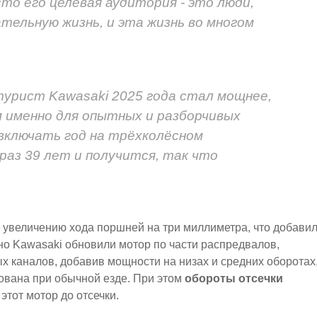
то его целевая аудитория - это люди,
тельную жизнь, и эта жизнь во многом
урист Kawasaki 2025 года стал мощнее,
м именно для опытных и разборчивых
 включать год на трёхколёсном
 раз 39 лет и получится, так что
ря увеличению хода поршней на три миллиметра, что добави
тно Kawasaki обновили мотор по части распредвалов,
ых каналов, добавив мощности на низах и средних оборотах
ебована при обычной езде. При этом
обороты отсечки
 этот мотор до отсечки.