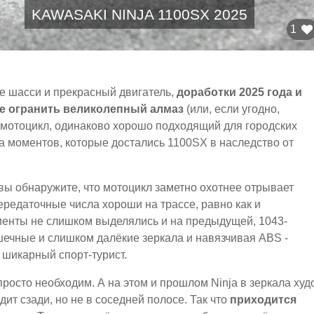
KAWASAKI NINJA 1100SX 2025
1
е шасси и прекрасный двигатель,
доработки 2025 года и
че огранить великолепный алмаз
(или, если угодно,
 мотоцикл, одинаково хорошо подходящий для городских
ра моментов, которые достались 1100SX в наследство от
 вы обнаружите, что мотоцикл заметно охотнее отрывает
ередаточные числа хороши на трассе, равно как и
менты не слишком выделялись и на предыдущей, 1043-
ошечные и слишком далёкие зеркала и навязчивая ABS -
 шикарный спорт-турист.
росто необходим. А на этом и прошлом Ninja в зеркала худ
дит сзади, но не в соседней полосе. Так что
приходится