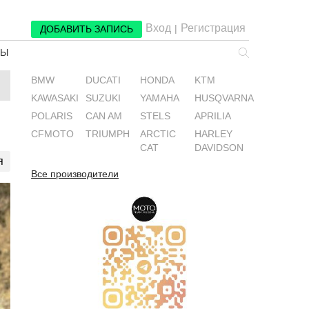
Вход
Регистрация
|
ДОБАВИТЬ ЗАПИСЬ
РЫ
BMW
DUCATI
HONDA
KTM
KAWASAKI
SUZUKI
YAMAHA
HUSQVARNA
POLARIS
CAN AM
STELS
APRILIA
CFMOTO
TRIUMPH
ARCTIC
HARLEY
CAT
DAVIDSON
я
Все производители