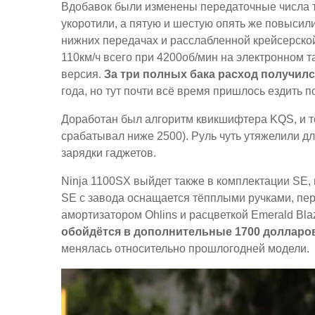
Вдобавок были изменены передаточные числа т
укоротили, а пятую и шестую опять же повысил
нижних передачах и расслабленной крейсерской
110км/ч всего при 4200об/мин на электронном 
версия.
За три полных бака расход получилс
года, но тут почти всё время пришлось ездить по
Доработан был алгоритм квикшифтера KQS, и т
срабатывал ниже 2500). Руль чуть утяжелили д
зарядки гаджетов.
Ninja 1100SX выйдет также в комплектации SE,
SE с завода оснащается тёпплыми ручками, п
амортизатором Ohlins и расцветкой Emerald Bla
обойдётся в дополнительные 1700 долларов
менялась относительно прошлогодней модели.