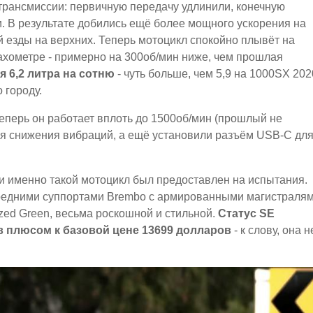
рансмиссии: первичную передачу удлинили, конечную
и. В результате добились ещё более мощного ускорения на
 езды на верхних. Теперь мотоцикл спокойно плывёт на
тахометре - примерно на 300об/мин ниже, чем прошлая
я 6,2 литра на сотню
- чуть больше, чем 5,9 на 1000SX 202
 городу.
еперь он работает вплоть до 1500об/мин (прошлый не
ля снижения вибраций, а ещё установили разъём USB-C дл
 и именно такой мотоцикл был предоставлен на испытания.
ередними суппортами Brembo с армированными магистралям
zed Green, весьма роскошной и стильной.
Статус SE
 плюсом к базовой цене 13699 долларов
- к слову, она н