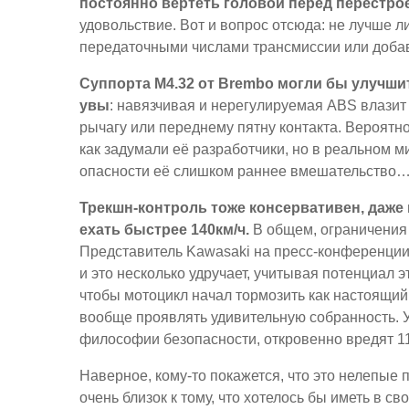
постоянно вертеть головой перед перестро
удовольствие. Вот и вопрос отсюда: не лучше л
передаточными числами трансмиссии или доба
Суппорта M4.32 от Brembo могли бы улучши
увы
: навязчивая и нерегулируемая ABS влазит 
рычагу или переднему пятну контакта. Вероятно
как задумали её разработчики, но в реальном 
опасности её слишком раннее вмешательство…
Трекшн-контроль тоже консервативен, даже 
ехать быстрее 140км/ч.
В общем, ограничения 
Представитель Kawasaki на пресс-конференции з
и это несколько удручает, учитывая потенциал 
чтобы мотоцикл начал тормозить как настоящий 
вообще проявлять удивительную собранность. У
философии безопасности, откровенно вредят 1
Наверное, кому-то покажется, что это нелепые п
очень близок к тому, что хотелось бы иметь в 