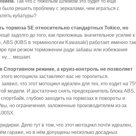
ением.
Так что с тяжёлым шлемом это будет то ещё
и было решить проблему с зеркалами, чем играться с
влять кубатуры?
ть тормоза SE относительно стандартных Tokico, но
ещё задолго до того, как приложишь значительное усилие к
, ABS (KIBS в терминологии Kawasaki) работает именно так
мире при резком торможении ради забавы или избежания
 ну… мешает.
в Спортивном режиме, а круиз-контроль не позволяет
этого мотоцикла заставляют вас не торопиться.
аявил, что этот мотоцикл идеален для тех, кто ездит на 75
этой модели. И достаточно снять предохранитель блока ABS,
спортбайк, глубоко заходить на тормозах в повороты и
вы, но ограничения, заложенные производителем из-за
100SX.
ридирки. Дело тут в том, что этот мотоцикл почти идеален,
своём гараже, но в нём допущены несколько досадных