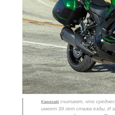
считают, что среднес
Kawasaki
имеет 39 лет стажа езды. И э