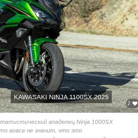
KAWASAKI NINJA 1100SX 2025
2
татистический владелец Ninja 1000SX
то вовсе не значит, что это