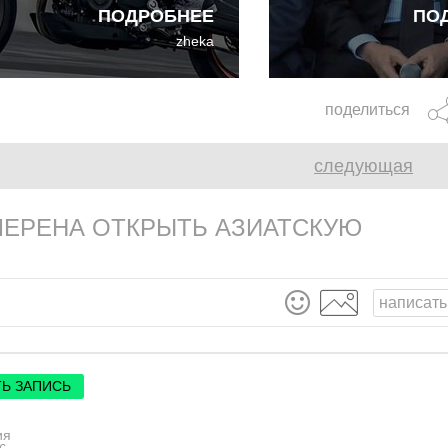
ПОДРОБНЕЕ
ПО
ким-нибудь китайским или
предстоит утвердит
zheka
дийским промышленным
финансовую отчётн
гантом, а то и с несколькими.
компании, а также 
iumph и Bajaj, Piaggio и
ознаменует окончан
поделиться
ngshen, BMW и TVS - лишь
полномочий нынешн
сколько примеров из
директоров.
следующая
ожества.
МЕРЕНА ОТКРЫТЬ АЗИАТСКУЮ
написать
Ь ЗАПИСЬ
ия