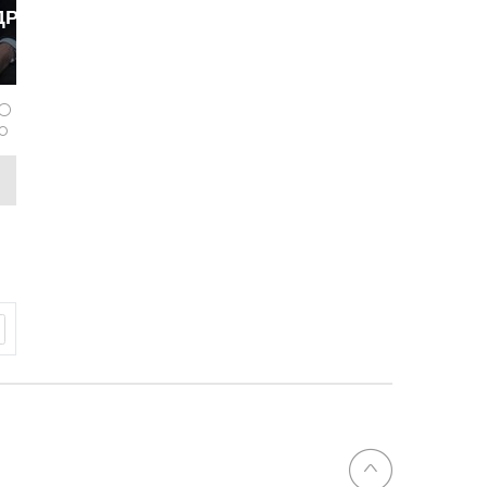
ДРОБНЕЕ
ь
tolik
ость
собрание
ие срока
его совета