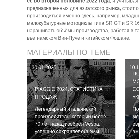
её во второй половине 2022 года
, и учитыва
предназначенных для азиатского рынка, стоит о
производиться именно здесь, например, младшие
малокубатурные мотоциклы типа SR GT и SR 16
наращивать объёмы производства, работая в т
вьетнамском Вин-Пуче и китайском Фошане.
МАТЕРИАЛЫ ПО ТЕМЕ
30.01.2025
10.
ПО
М
PIAGGIO 2024. СТАТИСТИКА
С
ПРОДАЖ
«
Легендарный итальянский
По
производитель, который более
мо
70 лет назад изобрёл Vespa,
ев
успешно сохраняет объёмы
ам
продаж в то время, как
па