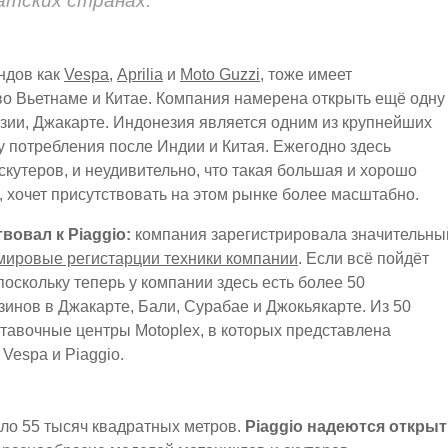
иатских странах.
ндов как
Vespa
,
Aprilia
и
Moto Guzzi
, тоже имеет
во Вьетнаме и Китае. Компания намерена открыть ещё одну
езии, Джакарте. Индонезия является одним из крупнейших
 потребления после Индии и Китая. Ежегодно здесь
кутеров, и неудивительно, что такая большая и хорошо
, хочет присутствовать на этом рынке более масштабно.
вовал к Piaggio:
компания зарегистрировала значительны
мировые регистарции техники компании
. Если всё пойдёт
поскольку теперь у компании здесь есть более 50
инов в Джакарте, Бали, Сурабае и Джокьякарте. Из 50
тавочные центры Motoplex, в которых представлена
 Vespa и Piaggio.
ло 55 тысяч квадратных метров.
Piaggio надеются откры