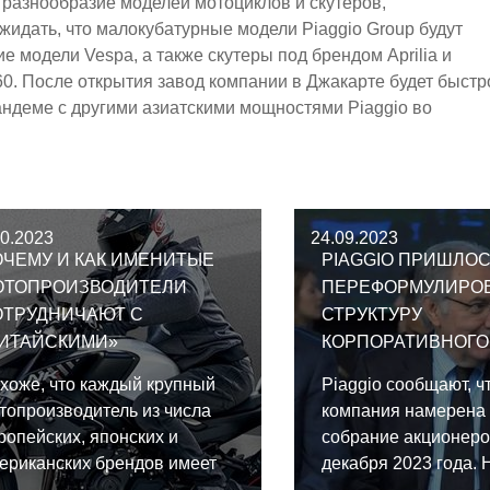
я разнообразие моделей мотоциклов и скутеров,
жидать, что малокубатурные модели Piaggio Group будут
 модели Vespa, а также скутеры под брендом Aprilia и
0. После открытия завод компании в Джакарте будет быстр
андеме с другими азиатскими мощностями Piaggio во
10.2023
24.09.2023
ЧЕМУ И КАК ИМЕНИТЫЕ
PIAGGIO ПРИШЛО
ОТОПРОИЗВОДИТЕЛИ
ПЕРЕФОРМУЛИРО
ОТРУДНИЧАЮТ С
СТРУКТУРУ
КИТАЙСКИМИ»
КОРПОРАТИВНОГО
УПРАВЛЕНИЯ
хоже, что каждый крупный
Piaggio сообщают, ч
топроизводитель из числа
компания намерена
ропейских, японских и
собрание акционеро
ериканских брендов имеет
декабря 2023 года. 
ртнёрское соглашение с
собрании акционер