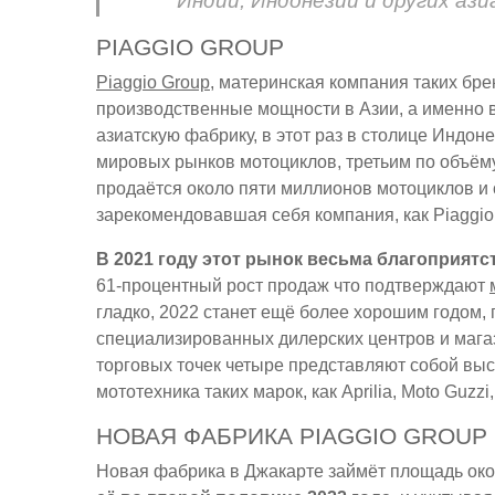
Индии, Индонезии и других аз
PIAGGIO GROUP
Piaggio Group
, материнская компания таких бре
производственные мощности в Азии, а именно 
азиатскую фабрику, в этот раз в столице Индон
мировых рынков мотоциклов, третьим по объёму
продаётся около пяти миллионов мотоциклов и с
зарекомендовавшая себя компания, как Piaggio
В 2021 году этот рынок весьма благоприятст
61-процентный рост продаж что подтверждают
гладко, 2022 станет ещё более хорошим годом, 
специализированных дилерских центров и магаз
торговых точек четыре представляют собой выс
мототехника таких марок, как Aprilia, Moto Guzzi,
НОВАЯ ФАБРИКА PIAGGIO GROUP
Новая фабрика в Джакарте займёт площадь око