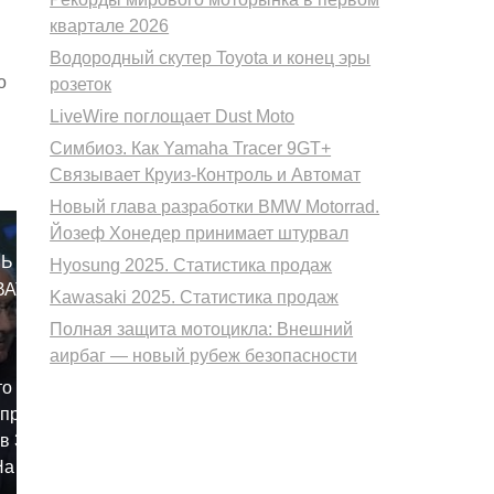
квартале 2026
Водородный скутер Toyota и конец эры
о
розеток
LiveWire поглощает Dust Moto
Симбиоз. Как Yamaha Tracer 9GT+
Связывает Круиз-Контроль и Автомат
Новый глава разработки BMW Motorrad.
Йозеф Хонедер принимает штурвал
СЬ
Hyosung 2025. Статистика продаж
ВАТЬ
Kawasaki 2025. Статистика продаж
Полная защита мотоцикла: Внешний
аирбаг — новый рубеж безопасности
то
 провести
в 31
На этом
ам