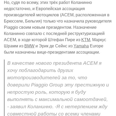
Но, судя по всему, этих трёх работ Коланинно
недостаточно, и Европейская ассоциация
производителей мотоциклов (ACEM, расположенная в
Брюсселе, Бельгия) только что назначила руководителя
Piaggio своим новым президентом. Назначение
Коланинно совпало с последней реструктуризацией
ACEM, в ходе которой Штефан Пире из
KTM
, Маркус
Шрамм из
BMW
и Эрик де Сейнс из
Yamaha
Europe
были назначены вице-президентами ассоциации.
В качестве нового президента ACEM я
хочу поблагодарить других
мотопроизводителей за то, что
доверили Piaggio Group эту престижную и
непростую роль, которую я буду
выполнять с максимальной самоотдачей,
- заявил Коланинно. -Я с нетерпением жду
совместной работы со всеми членами