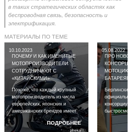
в таких стратегических областях как
беспроводная связь, безопасность и
электрификация.
МАТЕРИАЛЫ ПО ТЕМЕ
10.10.2023
05.08.2022
ПОЧЕМУ И КАК ИМЕНИТЫЕ
ПРО НОВОГ
МОТОПРОИЗВОДИТЕЛИ
КОНСОРЦИ
СОТРУДНИЧАЮТ С
МОТОЦИКЛ
«КИТАЙСКИМИ»
БАТАРЕЯМ
Похоже, что каждый крупный
Берлинский
мотопроизводитель из числа
официально
европейских, японских и
консорциум
американских брендов имеет
быстросме
партнёрское соглашение с
мотоциклет
ПОДРОБНЕЕ
каким-нибудь китайским или
(SBMC). Это
zheka