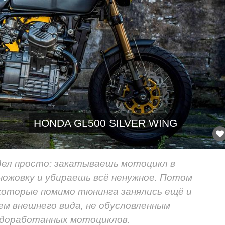
HONDA GL500 SILVER WING
дел просто: закатываешь мотоцикл в
 ножовку и убираешь всё ненужное. Потом
 которые помимо тюнинга занялись ещё и
ем внешнего вида, не обусловленным
 доработанных мотоциклов.