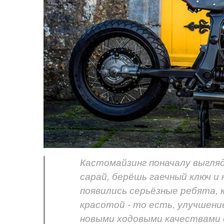
Кастомайзинг поначалу выгля
сарай, берёшь гаечный ключ и
появились серьёзные ребята,
красотой - то есть, улучшени
новыми ходовыми качествами