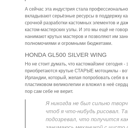
А сейчас эта индустрия стала профессиональн
вкладывают серьёзные ресурсы в поддержку ка
срочной разработки кастомных элементов и да
кастом-мастерских узлы. И это мы ещё не говор
нанимают крутых мастеров и позволяют им за
полномочиями и огромными бюджетами.
HONDA GL500 SILVER WING
Но не стоит думать, что кастомайзинг сегодня -
приобретаются крутые СТАРЫЕ мотоциклы - вот
Ирландии, который, желая попробовать себя в к
пластиковом великолепии и вложил в неё сердце
пор сам себе не верит.
Я никогда не был сильно творч
чтоб я что-нибудь рисовал. Т
подозревал, что получится ка
занимаюсь механикой с чисто 