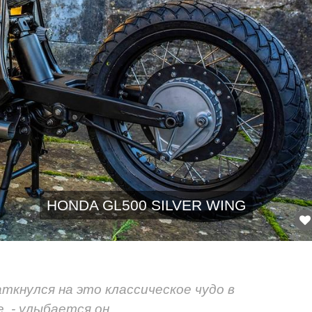
HONDA GL500 SILVER WING
ткнулся на это классическое чудо в
 - улыбается он.