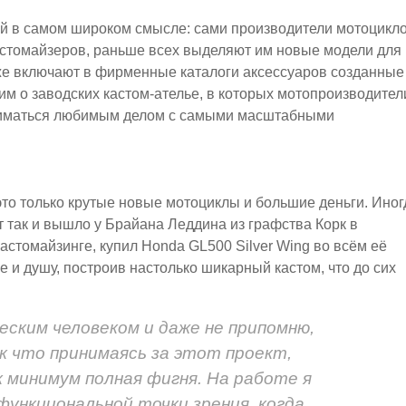
ой в самом широком смысле: сами производители мотоцикл
стомайзеров, раньше всех выделяют им новые модели для
же включают в фирменные каталоги аксессуаров созданные
им о заводских кастом-ателье, в которых мотопроизводител
ниматься любимым делом с самыми масштабными
 это только крутые новые мотоциклы и большие деньги. Иног
 так и вышло у Брайана Леддина из графства Корк в
астомайзинге, купил Honda GL500 Silver Wing во всём её
 и душу, построив настолько шикарный кастом, что до сих
еским человеком и даже не припомню,
ак что принимаясь за этот проект,
к минимум полная фигня. На работе я
функциональной точки зрения, когда