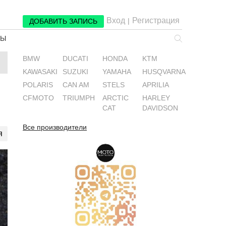
Вход
Регистрация
|
ДОБАВИТЬ ЗАПИСЬ
РЫ
BMW
DUCATI
HONDA
KTM
KAWASAKI
SUZUKI
YAMAHA
HUSQVARNA
POLARIS
CAN AM
STELS
APRILIA
CFMOTO
TRIUMPH
ARCTIC
HARLEY
CAT
DAVIDSON
Все производители
я