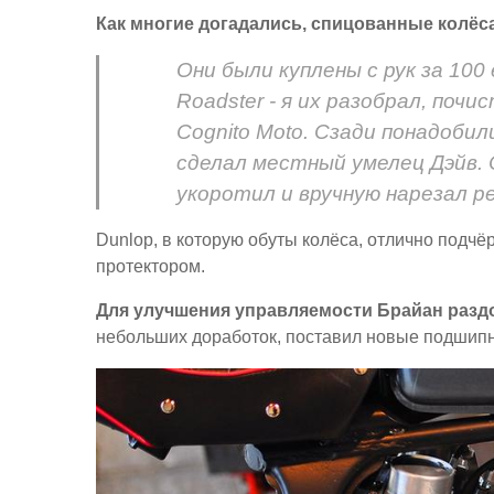
Как многие догадались, спицованные колёса 
Они были куплены с рук за 100
Roadster - я их разобрал, поч
Cognito Moto. Сзади понадоби
сделал местный умелец Дэйв. 
укоротил и вручную нарезал ре
Dunlop, в которую обуты колёса, отлично подч
протектором.
Для улучшения управляемости Брайан разд
небольших доработок, поставил новые подшипн