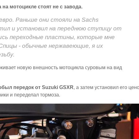
на мотоцикле стоят не с завода.
 евро. Раньше они стояли на Sachs
истил и установил на переднюю ступицу от
лись переходные пластины, которые мне
Спицы - обычные нержавеющие, я их
зьбу.
ёркивает новую внешность мотоцикла суровым на вид
обыл передок от Suzuki GSXR
, а затем установил его цен
ики и переделал тормоза.