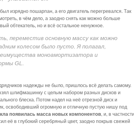
ыл изрядно пошарпан, а его двигатель перегревался. Так
мотреть, в чём дело, а заодно снять как можно больше
вый обтекатель, но и всё остальное ненужное.
ть, переместив основную массу как можно
адним колесом было пусто. Я полагал,
преимущества моноамортизатора и
ормы GL.
подрядчиков надежды не было, пришлось всё делать самому.
 взял шлифмашинку с целым набором разных дисков и
ального блеска. Потом надел на неё отрезной диск и
ик, освободивший огромную и отличную пустую нишу под
кла появилась масса новых компонентов
, и, в частности
сил её в глубокий серебряный цвет, заодно покрыв свежей