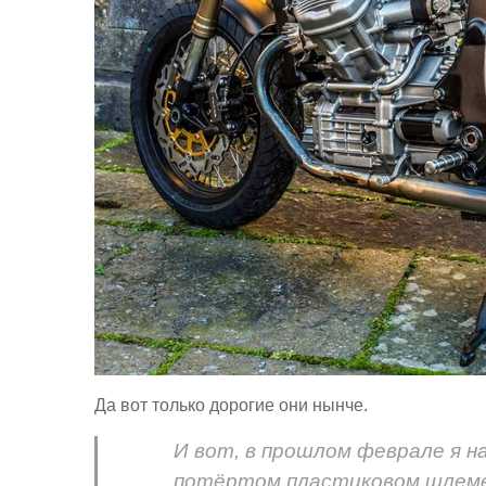
Да вот только дорогие они нынче.
И вот, в прошлом феврале я на
потёртом пластиковом шлеме,