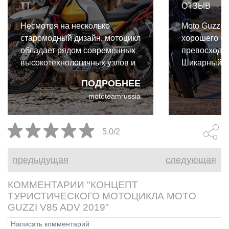
TT
ОТЗЫВ
Несмотря на несколько
Moto Guzzi 
старомодный дизайн, мотоцикл
хорошего ба
обладает рядом современных
превосходно
высокотехнологичных узлов и
Шикарный д
функций. Мотоцикл V85TT
неплохая пр
ПОДРОБНЕЕ
обладает типичным для
в нём подкр
mototeamrussia
турэндуро набором
А может быт
характеристик и фишек
имеет перв
значение?
5.0/2
предыдущая
следующая
КОММЕНТАРИИ "КОНЦЕПТ
ТУРИСТИЧЕСКОГО МОТОЦИКЛА MOTO
GUZZI V85 ADV 2019"