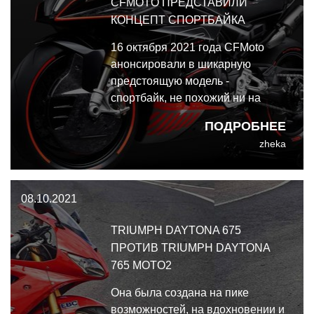
CFMOTO ПРЕДСТАВИЛИ
КОНЦЕПТ СПОРТБАЙКА
16 октября 2021 года CFMoto
анонсировали в шикарную
предстоящую модель -
спортбайк, не похожий ни на
одну из более ранних моделей
ПОДРОБНЕЕ
китайского бренда.
zheka
Подробностей о мотоцикле пока
не сообщается, за вычетом того,
что над ним работало
08.10.2021
европейское конструкторское
бюро компании.
TRIUMPH DAYTONA 675
ПРОТИВ TRIUMPH DAYTONA
765 MOTO2
Она была создана на пике
возможностей, на вдохновении и