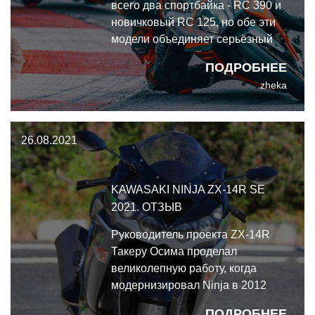
всего два спортбайка - RC 390 и
новичковый RC 125, но обе эти
модели объединяет серьёзный
подход к проектированию и
ПОДРОБНЕЕ
изготовлению - это
zheka
качественные, быстрые,
сбалансированные и
производительные мотоциклы, в
26.08.2021
своих классах.
KAWASAKI NINJA ZX-14R SE
2021. ОТЗЫВ
Руководитель проекта ZX-14R
Такеру Осима проделал
великолепную работу, когда
модернизировал Ninja в 2012
году. Подумайте только: его
ПОДРОБНЕЕ