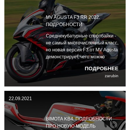
MV AGUSTA F3 RR 2022.
ПОДРОБНОСТИ
Среднекубатурные спортбайки -
не самый многочисленный класс,
но новая версия F3 от MV Agusta
демонстрирует, чего можно
достичь, используя технологии
ПОДРОБНЕЕ
супербайков в небольших и
zarubin
лёгких мотоциклах.
22.09.2021
BIMOTA KB4. ПОДРОБНОСТИ
ПРО НОВУЮ МОДЕЛЬ