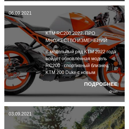
шестидесятой годовщины
06.09.2021
участия в шоссейных гонках.
KTM RC200 2022. ПРО
МНОЖЕСТВО ИЗМЕНЕНИЙ
В модельный ряд KTM 2022 года
войдёт обновлённая модель
RC200 - спортивный близнец
KTM 200 Duke с новым
дизайном, ливреей и рядом
ПОДРОБНЕЕ
общих особенностей с недавно
dron
анонсированными RC390 и
RC125.
03.09.2021