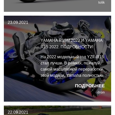
tolik
приходится, но дизайн
маленького CBR во многом
основан на обновлённом
23.09.2021
Fireblade.
YAMAHA R15M 2022 И YAMAHA
R15 2022. ПОДРОБНОСТИ
На 2022 модельный год YZF-R15
стал лучше. В рамках, пожалуй,
самой масштабной переработки
этой модели, Yamaha полностью
изменила дизайн облицовки R15,
ПОДРОБНЕЕ
сделав её ещё более похожей на
dron
дизайн старших братьев.
22.09.2021