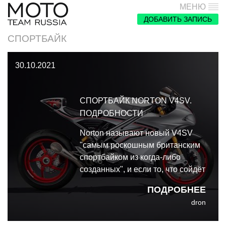
МЕНЮ
ДОБАВИТЬ ЗАПИСЬ
СПОРТБАЙК
30.10.2021
СПОРТБАЙК NORTON V4SV.
ПОДРОБНОСТИ
Norton называют новый V4SV
"самым роскошным британским
спортбайком из когда-либо
созданных", и если то, что сойдёт
с конвейера, будет
ПОДРОБНЕЕ
соответствовать заявленному, то
dron
это не просто красивые слова.