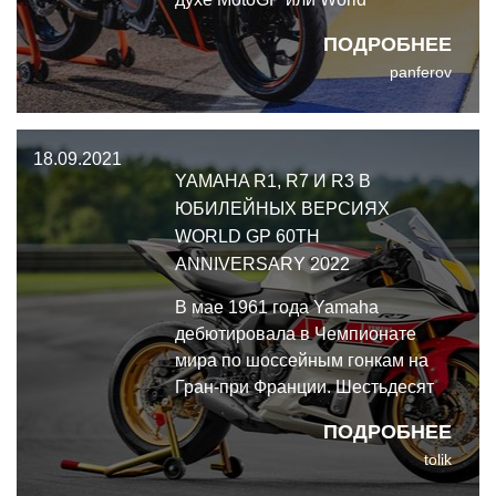
Superbike, но крайне редко в
ПОДРОБНЕЕ
этих мотоциклах хоть что-то
panferov
кроме дизайна выполнено на
высоком уровне.
18.09.2021
YAMAHA R1, R7 И R3 В
ЮБИЛЕЙНЫХ ВЕРСИЯХ
WORLD GP 60TH
ANNIVERSARY 2022
В мае 1961 года Yamaha
дебютировала в Чемпионате
мира по шоссейным гонкам на
Гран-при Франции. Шестьдесят
лет спустя, перед началом 2021
ПОДРОБНЕЕ
сезона MotoGP, Синие
tolik
представили памятную
юбилейную ливрею в честь