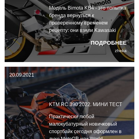
Модель Bimota KB4 - это попытка
бренда вернуться к
проверенному временем
рецепту: они взяли Kawasaki
Ninja 1000 и из громоздкого
ПОДРОБНЕЕ
спорт-туриста превратили в
zheka
острый как бритва спортбайк.
20.09.2021
KTM RC 390 2022. МИНИ ТЕСТ
Практически любой
малокубатурный новичковый
спортбайк сегодня оформлен в
духе MotoGP или World