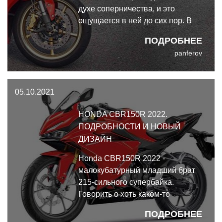
духе соперничества, и это
ощущается в ней до сих пор. В
новой версии ощущается
ПОДРОБНЕЕ
желание угодить всем и каждому,
panferov
сделать хороший мотоцикл для
дорог, трека и загородных трасс.
Встречайте Triumph Daytona 675
05.10.2021
против Triumph Daytona 765
Moto2
HONDA CBR150R 2022.
ПОДРОБНОСТИ И НОВЫЙ
ДИЗАЙН
Honda CBR150R 2022 -
малокубатурный младший брат
215-сильного супербайка.
Говорить о хоть каком-то
эквиваленте мощности или
ПОДРОБНЕЕ
управляемости здесь не