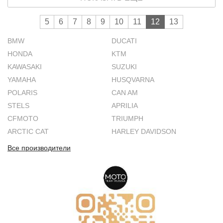
5
6
7
8
9
10
11
12
13
BMW
DUCATI
HONDA
KTM
KAWASAKI
SUZUKI
YAMAHA
HUSQVARNA
POLARIS
CAN AM
STELS
APRILIA
CFMOTO
TRIUMPH
ARCTIC CAT
HARLEY DAVIDSON
Все производители